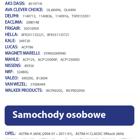
AKS DASIS:
851971N
AVA CLEVER CHOICE:
,
OLAK494
OLK494
DELPHI:
,
,
,
1140713
1140836
1140916
TSP0155931
EACLIMA:
20B0148
FRIGAIR:
92010959
HELLA:
,
8FK351135221
8FK351135721
KALE:
349720
LUCAS:
ACP786
MAGNETI MARELLI:
359002000940
MAHLE:
,
,
ACP125
ACP125000P
ACP125000S
NISSENS:
89356
NRF:
32480G
VALEO:
,
690200
813604
VAN WEZEL:
3700K494
WALKER PRODUCTS:
,
WCP00205
WCP00205N
Samochody osobowe
OPEL:
,
ASTRA H (A04) (2004-01 » 2011-01)
ASTRA H CLASSIC liftback (A04)