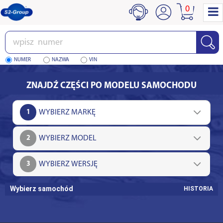
0
Wpisz
numer
NUMER
NAZWA
VIN
ZNAJDŹ CZĘŚCI PO MODELU SAMOCHODU
1
2
3
Wybierz samochód
HISTORIA