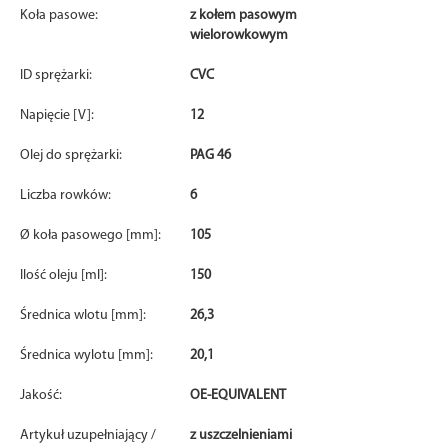
Koła pasowe:
z kołem pasowym
wielorowkowym
ID sprężarki:
CVC
Napięcie [V]:
12
Olej do sprężarki:
PAG 46
Liczba rowków:
6
Ø koła pasowego [mm]:
105
Ilość oleju [ml]:
150
Średnica wlotu [mm]:
26,3
Średnica wylotu [mm]:
20,1
Jakość:
OE-EQUIVALENT
Artykuł uzupełniający /
z uszczelnieniami