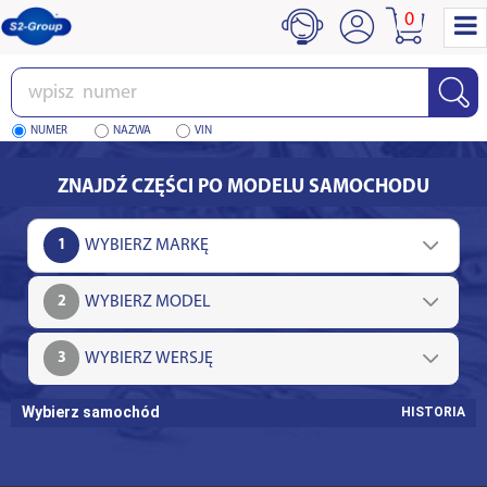
0
Wpisz
numer
NUMER
NAZWA
VIN
ZNAJDŹ CZĘŚCI PO MODELU SAMOCHODU
1
2
3
Wybierz samochód
HISTORIA