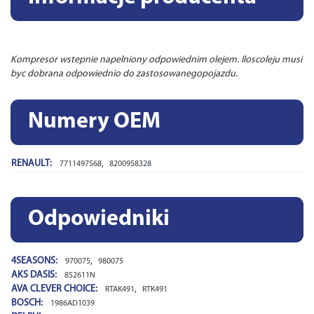
Kompresor wstepnie napelniony odpowiednim olejem. Iloscoleju musi
byc dobrana odpowiednio do zastosowanegopojazdu.
Numery OEM
RENAULT:
,
7711497568
8200958328
Odpowiedniki
4SEASONS:
,
970075
980075
AKS DASIS:
852611N
AVA CLEVER CHOICE:
,
RTAK491
RTK491
BOSCH:
1986AD1039