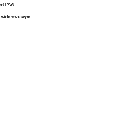
arki PAG
m wielorowkowym