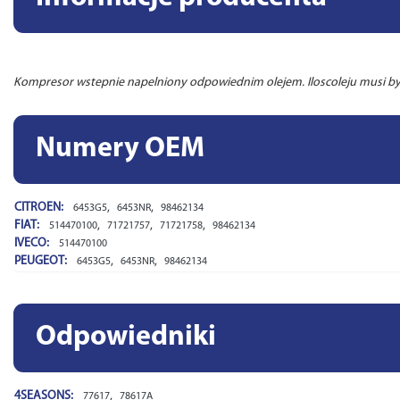
Kompresor wstepnie napelniony odpowiednim olejem. Iloscoleju musi 
Numery OEM
CITROEN:
,
,
6453G5
6453NR
98462134
FIAT:
,
,
,
514470100
71721757
71721758
98462134
IVECO:
514470100
PEUGEOT:
,
,
6453G5
6453NR
98462134
Odpowiedniki
4SEASONS:
,
77617
78617A