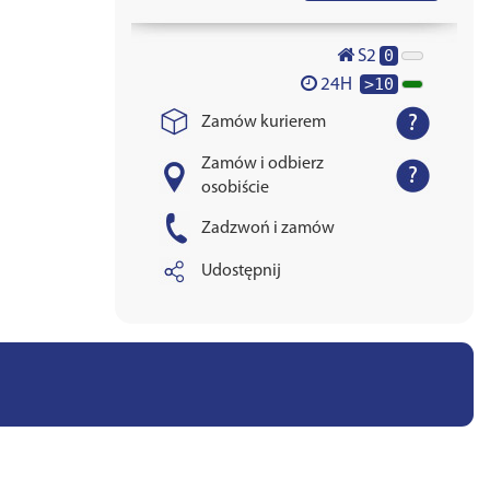
0
S2
>10
24H
Zamów kurierem
Zamów i odbierz
osobiście
Zadzwoń i zamów
Udostępnij