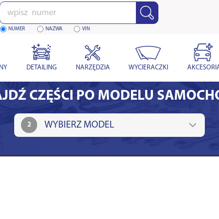
Wpisz
numer
NUMER
NAZWA
VIN
YNY
DETAILING
NARZĘDZIA
WYCIERACZKI
AKCESORI
JDŹ CZĘŚCI PO MODELU SAMOC
2