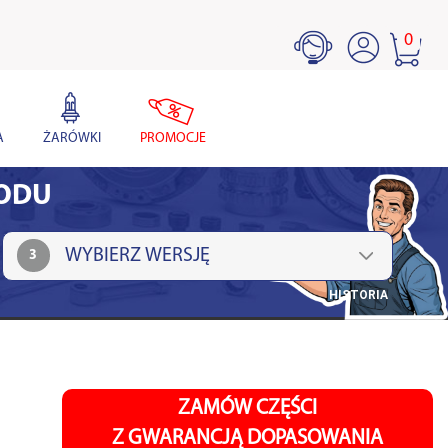
0
A
ŻARÓWKI
PROMOCJE
HODU
3
HISTORIA
ZAMÓW CZĘŚCI
Z GWARANCJĄ DOPASOWANIA