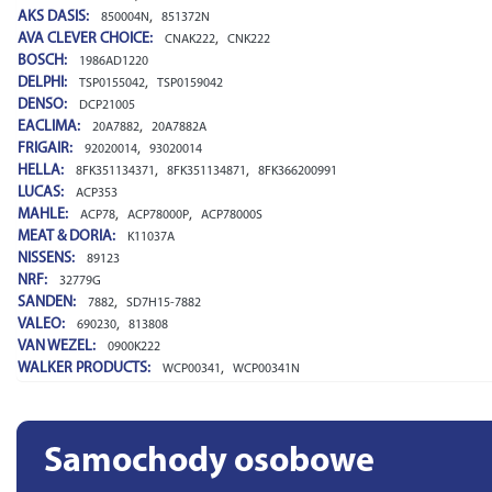
AKS DASIS:
,
850004N
851372N
AVA CLEVER CHOICE:
,
CNAK222
CNK222
BOSCH:
1986AD1220
DELPHI:
,
TSP0155042
TSP0159042
DENSO:
DCP21005
EACLIMA:
,
20A7882
20A7882A
FRIGAIR:
,
92020014
93020014
HELLA:
,
,
8FK351134371
8FK351134871
8FK366200991
LUCAS:
ACP353
MAHLE:
,
,
ACP78
ACP78000P
ACP78000S
MEAT & DORIA:
K11037A
NISSENS:
89123
NRF:
32779G
SANDEN:
,
7882
SD7H15-7882
VALEO:
,
690230
813808
VAN WEZEL:
0900K222
WALKER PRODUCTS:
,
WCP00341
WCP00341N
Samochody osobowe