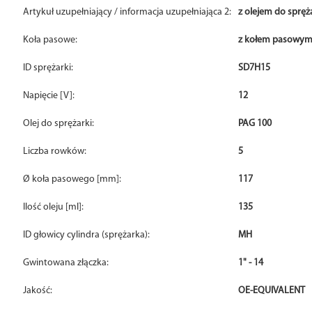
Artykuł uzupełniający / informacja uzupełniająca 2:
z olejem do spręż
Koła pasowe:
z kołem pasowy
ID sprężarki:
SD7H15
Napięcie [V]:
12
Olej do sprężarki:
PAG 100
Liczba rowków:
5
Ø koła pasowego [mm]:
117
Ilość oleju [ml]:
135
ID głowicy cylindra (sprężarka):
MH
Gwintowana złączka:
1" - 14
Jakość:
OE-EQUIVALENT