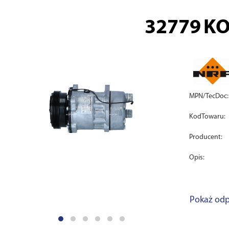
32779
KO
MPN/TecDoc:
KodTowaru:
Producent:
Opis:
Pokaż odp