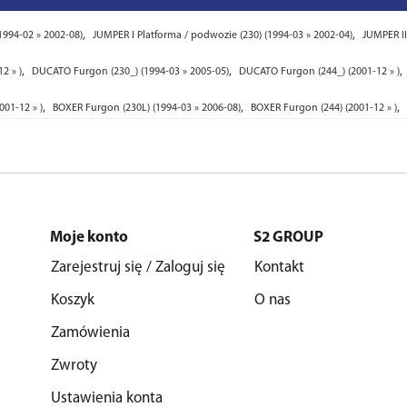
,
,
1994-02 » 2002-08)
JUMPER I Platforma / podwozie (230) (1994-03 » 2002-04)
JUMPER II
,
,
,
2 » )
DUCATO Furgon (230_) (1994-03 » 2005-05)
DUCATO Furgon (244_) (2001-12 » )
,
,
,
001-12 » )
BOXER Furgon (230L) (1994-03 » 2006-08)
BOXER Furgon (244) (2001-12 » )
Moje konto
S2 GROUP
Zarejestruj się / Zaloguj się
Kontakt
Koszyk
O nas
Zamówienia
Zwroty
Ustawienia konta