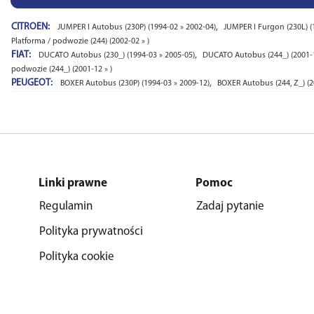
CITROEN:
,
JUMPER I Autobus (230P) (1994-02 » 2002-04)
JUMPER I Furgon (230L) (
Platforma / podwozie (244) (2002-02 » )
FIAT:
,
DUCATO Autobus (230_) (1994-03 » 2005-05)
DUCATO Autobus (244_) (2001-1
podwozie (244_) (2001-12 » )
PEUGEOT:
,
BOXER Autobus (230P) (1994-03 » 2009-12)
BOXER Autobus (244, Z_) (2
Linki prawne
Pomoc
Regulamin
Zadaj pytanie
Polityka prywatności
Polityka cookie