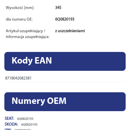
Wysokość [mm]:
345
dla numeru OE:
6Q0820193
Artykuł uzupełniający /
z uszczelnieniami
informacja uzupełniająca:
Kody EAN
8718042082381
Numery OEM
SEAT:
6Q0820193
SKODA:
6Q0820193