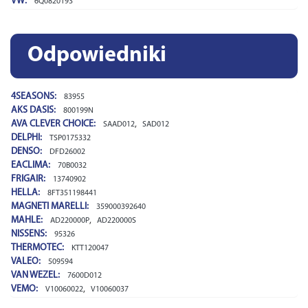
VW:
6Q0820193
Odpowiedniki
4SEASONS:
83955
AKS DASIS:
800199N
AVA CLEVER CHOICE:
,
SAAD012
SAD012
DELPHI:
TSP0175332
DENSO:
DFD26002
EACLIMA:
70B0032
FRIGAIR:
13740902
HELLA:
8FT351198441
MAGNETI MARELLI:
359000392640
MAHLE:
,
AD220000P
AD220000S
NISSENS:
95326
THERMOTEC:
KTT120047
VALEO:
509594
VAN WEZEL:
7600D012
VEMO:
,
V10060022
V10060037