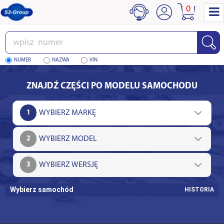
0
Wpisz
numer
NUMER
NAZWA
VIN
ZNAJDŹ CZĘŚCI PO MODELU SAMOCHODU
1
2
3
Wybierz samochód
HISTORIA