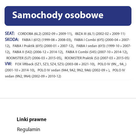
Samochody osobowe
SEAT:
,
CORDOBA (6L2) (2002-09 » 2009-11)
IBIZA III (6L1) (2002-02 » 2009-11)
SKODA:
,
FABIA I (6Y2) (1999-08 » 2008-03)
FABIA I Combi (6Y5) (2000-04 » 2007-
,
,
12)
FABIA I Praktik (6Y5) (2000-01 » 2007-12)
FABIA I sedan (6Y3) (1999-10 » 2007-
,
,
,
12)
FABIA II (542) (2006-12 » 2014-12)
FABIA II Combi (545) (2007-10 » 2014-12)
,
ROOMSTER (5J7) (2006-03 » 2015-05)
ROOMSTER Praktik (5J) (2007-03 » 2015-05)
VW:
,
FOX liftback (5Z1, 5Z3, 5Z4, 5Z5) (2003-08 » 2021-10)
POLO IV (9N_, 9A_)
,
,
(2001-10 » 2014-10)
POLO IV sedan (9A4, 9A2, 9N2, 9A6) (2002-09 » )
POLO IV
sedan (9N2, 9N4) (2002-09 » 2010-12)
Linki prawne
Regulamin