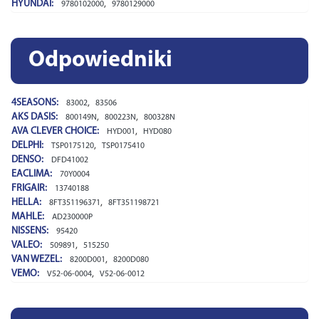
HYUNDAI:
,
9780102000
9780129000
Odpowiedniki
4SEASONS:
,
83002
83506
AKS DASIS:
,
,
800149N
800223N
800328N
AVA CLEVER CHOICE:
,
HYD001
HYD080
DELPHI:
,
TSP0175120
TSP0175410
DENSO:
DFD41002
EACLIMA:
70Y0004
FRIGAIR:
13740188
HELLA:
,
8FT351196371
8FT351198721
MAHLE:
AD230000P
NISSENS:
95420
VALEO:
,
509891
515250
VAN WEZEL:
,
8200D001
8200D080
VEMO:
,
V52-06-0004
V52-06-0012