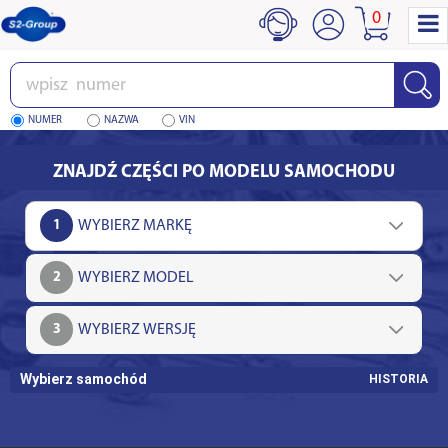
0
Wpisz
numer
NUMER
NAZWA
VIN
ZNAJDŹ CZĘŚCI PO MODELU SAMOCHODU
1
2
3
Wybierz samochód
HISTORIA