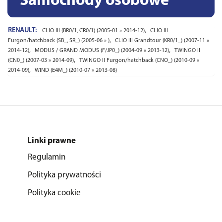
Samochody osobowe
RENAULT:
,
CLIO III (BR0/1, CR0/1) (2005-01 » 2014-12)
CLIO III
,
Furgon/hatchback (SB_, SR_) (2005-06 » )
CLIO III Grandtour (KR0/1_) (2007-11 »
,
,
2014-12)
MODUS / GRAND MODUS (F/JP0_) (2004-09 » 2013-12)
TWINGO II
,
(CN0_) (2007-03 » 2014-09)
TWINGO II Furgon/hatchback (CNO_) (2010-09 »
,
2014-09)
WIND (E4M_) (2010-07 » 2013-08)
Linki prawne
Regulamin
Polityka prywatności
Polityka cookie