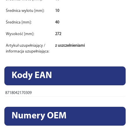
Średnica wylotu [mm]:
10
Średnica [mm]:
40
Wysokość [mm]:
272
Artykuł uzupełniający /
z uszczelnieniami
informacja uzupełniająca:
Kody EAN
8718042170309
Numery OEM