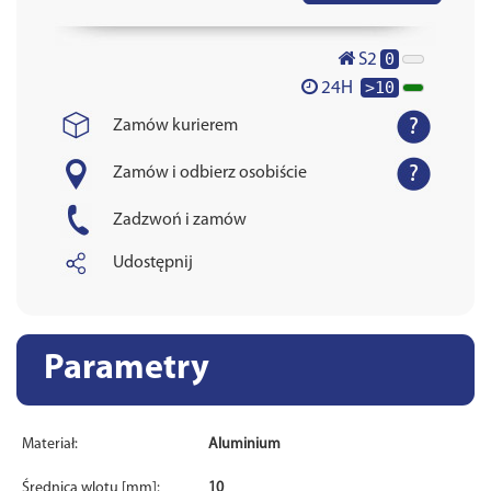
0
S2
>10
24H
Zamów kurierem
Zamów i odbierz osobiście
Zadzwoń i zamów
Udostępnij
Parametry
Materiał:
Aluminium
Średnica wlotu [mm]:
10