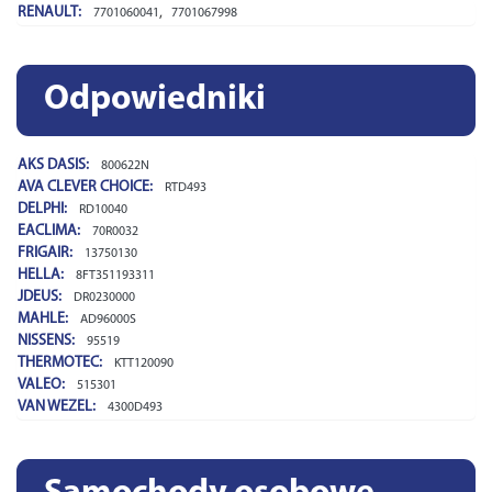
RENAULT:
,
7701060041
7701067998
Odpowiedniki
AKS DASIS:
800622N
AVA CLEVER CHOICE:
RTD493
DELPHI:
RD10040
EACLIMA:
70R0032
FRIGAIR:
13750130
HELLA:
8FT351193311
JDEUS:
DR0230000
MAHLE:
AD96000S
NISSENS:
95519
THERMOTEC:
KTT120090
VALEO:
515301
VAN WEZEL:
4300D493