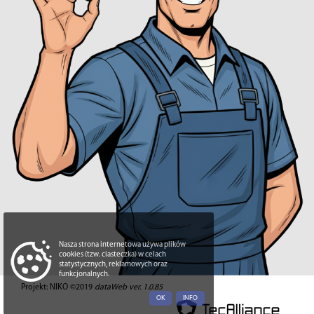
Nasza strona internetowa używa plików
cookies (tzw. ciasteczka) w celach
statystycznych, reklamowych oraz
funkcjonalnych.
Projekt: NIKO ©2019
dataWeb ver. 1.0.85
OK
INFO