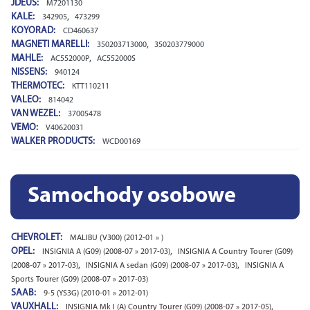
JDEUS:
M7201130
KALE:
,
342905
473299
KOYORAD:
CD460637
MAGNETI MARELLI:
,
350203713000
350203779000
MAHLE:
,
AC552000P
AC552000S
NISSENS:
940124
THERMOTEC:
KTT110211
VALEO:
814042
VAN WEZEL:
37005478
VEMO:
V40620031
WALKER PRODUCTS:
WCD00169
Samochody osobowe
CHEVROLET:
MALIBU (V300) (2012-01 » )
OPEL:
,
INSIGNIA A (G09) (2008-07 » 2017-03)
INSIGNIA A Country Tourer (G09)
,
,
(2008-07 » 2017-03)
INSIGNIA A sedan (G09) (2008-07 » 2017-03)
INSIGNIA A
Sports Tourer (G09) (2008-07 » 2017-03)
SAAB:
9-5 (YS3G) (2010-01 » 2012-01)
VAUXHALL:
,
INSIGNIA Mk I (A) Country Tourer (G09) (2008-07 » 2017-05)