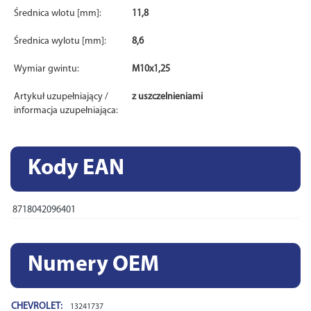
Średnica wlotu [mm]:
11,8
Średnica wylotu [mm]:
8,6
Wymiar gwintu:
M10x1,25
Artykuł uzupełniający /
z uszczelnieniami
informacja uzupełniająca:
Kody EAN
8718042096401
Numery OEM
CHEVROLET:
13241737