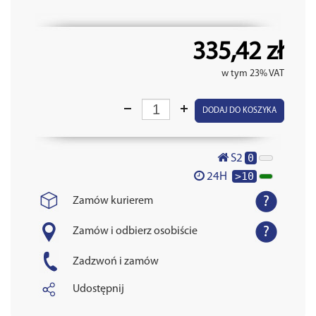
335,42 zł
w tym 23% VAT
DODAJ DO KOSZYKA
0
S2
>10
24H
Zamów kurierem
Zamów i odbierz osobiście
Zadzwoń i zamów
Udostępnij