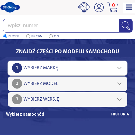
0
Wpisz
numer
NUMER
NAZWA
VIN
ZNAJDŹ CZĘŚCI PO MODELU SAMOCHODU
1
2
3
Wybierz samochód
HISTORIA