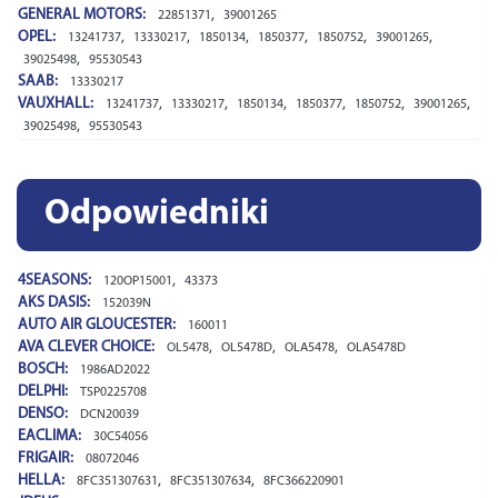
GENERAL MOTORS:
,
22851371
39001265
OPEL:
,
,
,
,
,
,
13241737
13330217
1850134
1850377
1850752
39001265
,
39025498
95530543
SAAB:
13330217
VAUXHALL:
,
,
,
,
,
,
13241737
13330217
1850134
1850377
1850752
39001265
,
39025498
95530543
Odpowiedniki
4SEASONS:
,
120OP15001
43373
AKS DASIS:
152039N
AUTO AIR GLOUCESTER:
160011
AVA CLEVER CHOICE:
,
,
,
OL5478
OL5478D
OLA5478
OLA5478D
BOSCH:
1986AD2022
DELPHI:
TSP0225708
DENSO:
DCN20039
EACLIMA:
30C54056
FRIGAIR:
08072046
HELLA:
,
,
8FC351307631
8FC351307634
8FC366220901