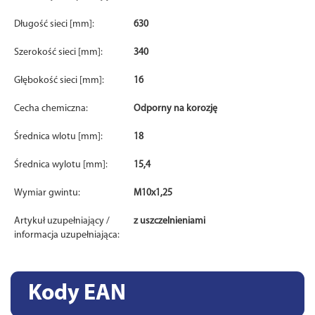
Długość sieci [mm]:
630
Szerokość sieci [mm]:
340
Głębokość sieci [mm]:
16
Cecha chemiczna:
Odporny na korozję
Średnica wlotu [mm]:
18
Średnica wylotu [mm]:
15,4
Wymiar gwintu:
M10x1,25
Artykuł uzupełniający /
z uszczelnieniami
informacja uzupełniająca:
Kody EAN