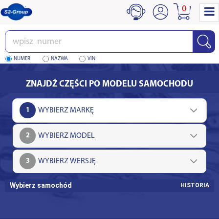
0
Wpisz
numer
NUMER
NAZWA
VIN
ZNAJDŹ CZĘŚCI PO MODELU SAMOCHODU
1
2
3
Wybierz samochód
HISTORIA