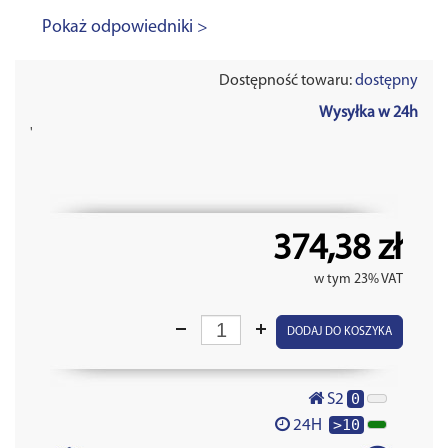
Pokaż odpowiedniki >
Dostępność towaru:
dostępny
Wysyłka w 24h
'
374,38 zł
w tym 23% VAT
DODAJ DO KOSZYKA
0
S2
>10
24H