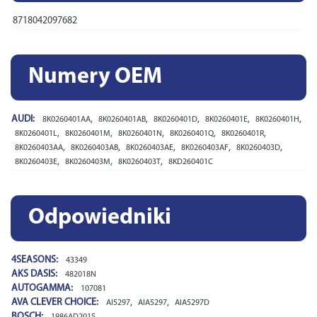
8718042097682
Numery OEM
AUDI:
,
,
,
,
,
8K0260401AA
8K0260401AB
8K0260401D
8K0260401E
8K0260401H
,
,
,
,
,
8K0260401L
8K0260401M
8K0260401N
8K0260401Q
8K0260401R
,
,
,
,
,
8K0260403AA
8K0260403AB
8K0260403AE
8K0260403AF
8K0260403D
,
,
,
8K0260403E
8K0260403M
8K0260403T
8KD260401C
Odpowiedniki
4SEASONS:
43349
AKS DASIS:
482018N
AUTOGAMMA:
107081
AVA CLEVER CHOICE:
,
,
AI5297
AIA5297
AIA5297D
BOSCH:
1986AD2015