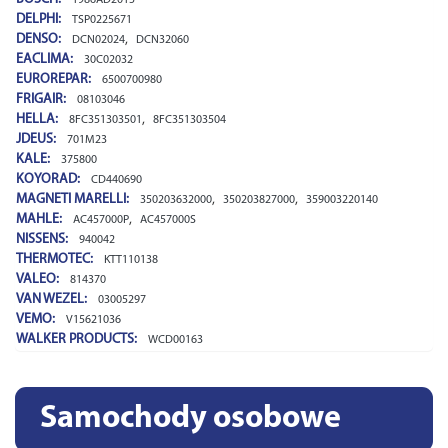
DELPHI:
TSP0225671
DENSO:
,
DCN02024
DCN32060
EACLIMA:
30C02032
EUROREPAR:
6500700980
FRIGAIR:
08103046
HELLA:
,
8FC351303501
8FC351303504
JDEUS:
701M23
KALE:
375800
KOYORAD:
CD440690
MAGNETI MARELLI:
,
,
350203632000
350203827000
359003220140
MAHLE:
,
AC457000P
AC457000S
NISSENS:
940042
THERMOTEC:
KTT110138
VALEO:
814370
VAN WEZEL:
03005297
VEMO:
V15621036
WALKER PRODUCTS:
WCD00163
Samochody osobowe