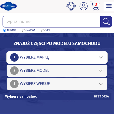
0
Wpisz
numer
NUMER
NAZWA
VIN
ZNAJDŹ CZĘŚCI PO MODELU SAMOCHODU
1
2
3
Wybierz samochód
HISTORIA