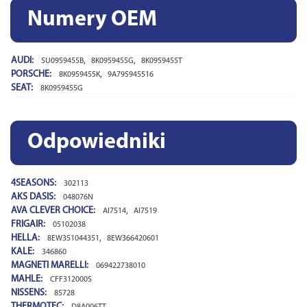
Numery OEM
AUDI:
,
,
5U0959455B
8K0959455G
8K0959455T
PORSCHE:
,
8K0959455K
9A795945516
SEAT:
8K0959455G
Odpowiedniki
4SEASONS:
302113
AKS DASIS:
048076N
AVA CLEVER CHOICE:
,
AI7514
AI7519
FRIGAIR:
05102038
HELLA:
,
8EW351044351
8EW366420601
KALE:
346860
MAGNETI MARELLI:
069422738010
MAHLE:
CFF312000S
NISSENS:
85728
THERMOTEC:
D8A006TT