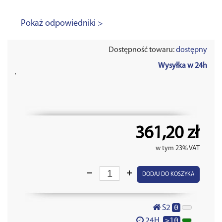
Pokaż odpowiedniki >
Dostępność towaru:
dostępny
Wysyłka w 24h
'
361,20 zł
w tym 23% VAT
DODAJ DO KOSZYKA
0
S2
>10
24H