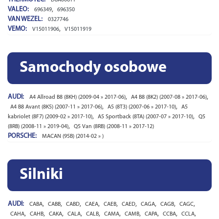
VALEO:
,
696349
696350
VAN WEZEL:
0327746
VEMO:
,
V15011906
V15011919
Samochody osobowe
AUDI:
,
,
A4 Allroad B8 (8KH) (2009-04 » 2017-06)
A4 B8 (8K2) (2007-08 » 2017-06)
,
,
A4 B8 Avant (8K5) (2007-11 » 2017-06)
A5 (8T3) (2007-06 » 2017-10)
A5
,
,
kabriolet (8F7) (2009-02 » 2017-10)
A5 Sportback (8TA) (2007-07 » 2017-10)
Q5
,
(8RB) (2008-11 » 2019-04)
Q5 Van (8RB) (2008-11 » 2017-12)
PORSCHE:
MACAN (95B) (2014-02 » )
Silniki
AUDI:
,
,
,
,
,
,
,
,
,
CABA
CABB
CABD
CAEA
CAEB
CAED
CAGA
CAGB
CAGC
,
,
,
,
,
,
,
,
,
,
CAHA
CAHB
CAKA
CALA
CALB
CAMA
CAMB
CAPA
CCBA
CCLA