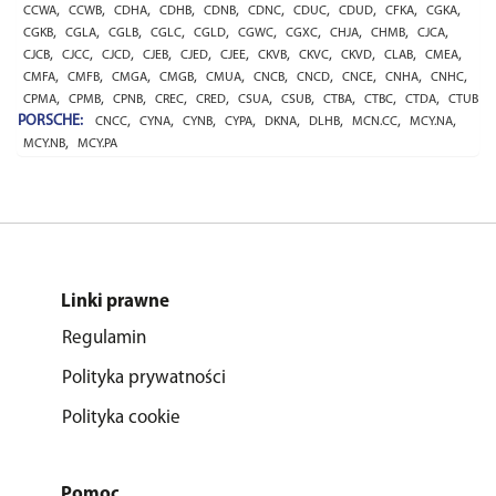
,
,
,
,
,
,
,
,
,
,
CCWA
CCWB
CDHA
CDHB
CDNB
CDNC
CDUC
CDUD
CFKA
CGKA
,
,
,
,
,
,
,
,
,
,
CGKB
CGLA
CGLB
CGLC
CGLD
CGWC
CGXC
CHJA
CHMB
CJCA
,
,
,
,
,
,
,
,
,
,
,
CJCB
CJCC
CJCD
CJEB
CJED
CJEE
CKVB
CKVC
CKVD
CLAB
CMEA
,
,
,
,
,
,
,
,
,
,
CMFA
CMFB
CMGA
CMGB
CMUA
CNCB
CNCD
CNCE
CNHA
CNHC
,
,
,
,
,
,
,
,
,
,
CPMA
CPMB
CPNB
CREC
CRED
CSUA
CSUB
CTBA
CTBC
CTDA
CTUB
PORSCHE:
,
,
,
,
,
,
,
,
CNCC
CYNA
CYNB
CYPA
DKNA
DLHB
MCN.CC
MCY.NA
,
MCY.NB
MCY.PA
Linki prawne
Regulamin
Polityka prywatności
Polityka cookie
Pomoc