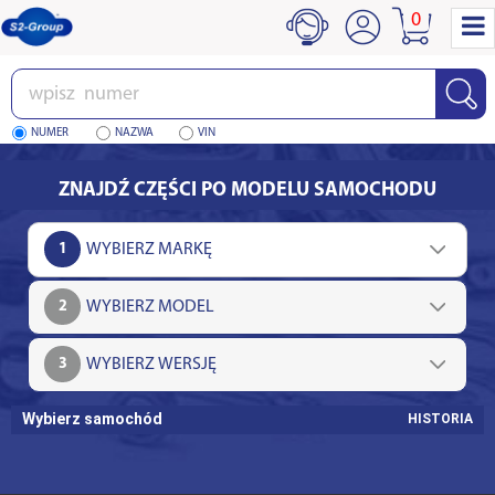
0
Wpisz
numer
NUMER
NAZWA
VIN
ZNAJDŹ CZĘŚCI PO MODELU SAMOCHODU
1
2
3
Wybierz samochód
HISTORIA