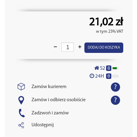
21,02 zł
w tym 23% VAT
DODAJ DO KOSZYKA
8
S2
0
24H
Zamów kurierem
Zamów i odbierz osobiście
Zadzwoń i zamów
Udostępnij