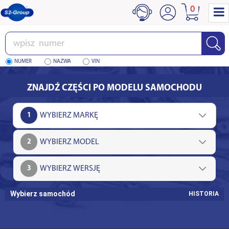
0
Wpisz
numer
NUMER
NAZWA
VIN
ZNAJDŹ CZĘŚCI PO MODELU SAMOCHODU
1
2
3
Wybierz samochód
HISTORIA