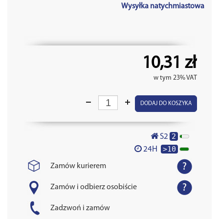
Wysyłka natychmiastowa
10,31 zł
w tym 23% VAT
DODAJ DO KOSZYKA
2
S2
>10
24H
Zamów kurierem
Zamów i odbierz osobiście
Zadzwoń i zamów