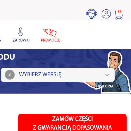
0
A
ŻARÓWKI
PROMOCJE
HODU
3
HISTORIA
ZAMÓW CZĘŚCI
Z GWARANCJĄ DOPASOWANIA