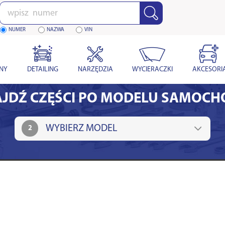
Wpisz
numer
NUMER
NAZWA
VIN
YNY
DETAILING
NARZĘDZIA
WYCIERACZKI
AKCESORI
JDŹ CZĘŚCI PO MODELU SAMOC
2