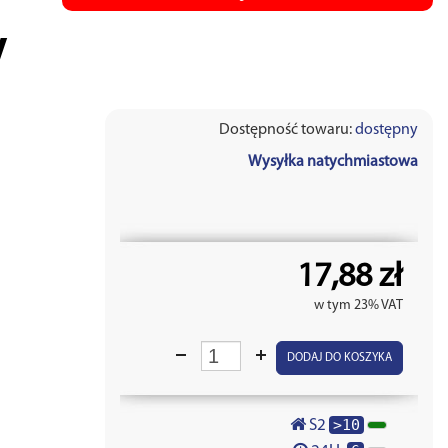
V
Dostępność towaru:
dostępny
Wysyłka natychmiastowa
17,88 zł
w tym 23% VAT
DODAJ DO KOSZYKA
>10
S2