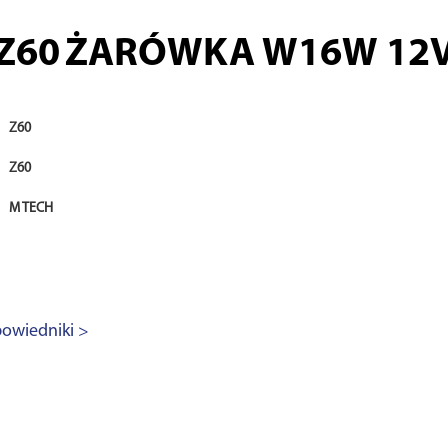
Z60
ŻARÓWKA W16W 12
Z60
Z60
M TECH
owiedniki >