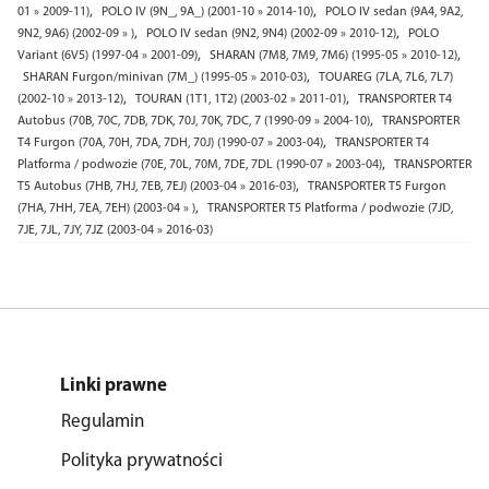
,
,
01 » 2009-11)
POLO IV (9N_, 9A_) (2001-10 » 2014-10)
POLO IV sedan (9A4, 9A2,
,
,
9N2, 9A6) (2002-09 » )
POLO IV sedan (9N2, 9N4) (2002-09 » 2010-12)
POLO
,
,
Variant (6V5) (1997-04 » 2001-09)
SHARAN (7M8, 7M9, 7M6) (1995-05 » 2010-12)
,
SHARAN Furgon/minivan (7M_) (1995-05 » 2010-03)
TOUAREG (7LA, 7L6, 7L7)
,
,
(2002-10 » 2013-12)
TOURAN (1T1, 1T2) (2003-02 » 2011-01)
TRANSPORTER T4
,
Autobus (70B, 70C, 7DB, 7DK, 70J, 70K, 7DC, 7 (1990-09 » 2004-10)
TRANSPORTER
,
T4 Furgon (70A, 70H, 7DA, 7DH, 70J) (1990-07 » 2003-04)
TRANSPORTER T4
,
Platforma / podwozie (70E, 70L, 70M, 7DE, 7DL (1990-07 » 2003-04)
TRANSPORTER
,
T5 Autobus (7HB, 7HJ, 7EB, 7EJ) (2003-04 » 2016-03)
TRANSPORTER T5 Furgon
,
(7HA, 7HH, 7EA, 7EH) (2003-04 » )
TRANSPORTER T5 Platforma / podwozie (7JD,
7JE, 7JL, 7JY, 7JZ (2003-04 » 2016-03)
Linki prawne
Regulamin
Polityka prywatności