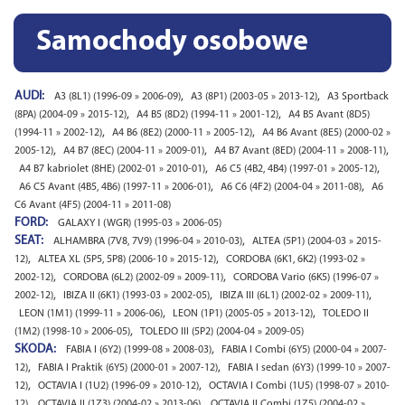
Samochody osobowe
AUDI:
,
,
A3 (8L1) (1996-09 » 2006-09)
A3 (8P1) (2003-05 » 2013-12)
A3 Sportback
,
,
(8PA) (2004-09 » 2015-12)
A4 B5 (8D2) (1994-11 » 2001-12)
A4 B5 Avant (8D5)
,
,
(1994-11 » 2002-12)
A4 B6 (8E2) (2000-11 » 2005-12)
A4 B6 Avant (8E5) (2000-02 »
,
,
,
2005-12)
A4 B7 (8EC) (2004-11 » 2009-01)
A4 B7 Avant (8ED) (2004-11 » 2008-11)
,
,
A4 B7 kabriolet (8HE) (2002-01 » 2010-01)
A6 C5 (4B2, 4B4) (1997-01 » 2005-12)
,
,
A6 C5 Avant (4B5, 4B6) (1997-11 » 2006-01)
A6 C6 (4F2) (2004-04 » 2011-08)
A6
C6 Avant (4F5) (2004-11 » 2011-08)
FORD:
GALAXY I (WGR) (1995-03 » 2006-05)
SEAT:
,
ALHAMBRA (7V8, 7V9) (1996-04 » 2010-03)
ALTEA (5P1) (2004-03 » 2015-
,
,
12)
ALTEA XL (5P5, 5P8) (2006-10 » 2015-12)
CORDOBA (6K1, 6K2) (1993-02 »
,
,
2002-12)
CORDOBA (6L2) (2002-09 » 2009-11)
CORDOBA Vario (6K5) (1996-07 »
,
,
,
2002-12)
IBIZA II (6K1) (1993-03 » 2002-05)
IBIZA III (6L1) (2002-02 » 2009-11)
,
,
LEON (1M1) (1999-11 » 2006-06)
LEON (1P1) (2005-05 » 2013-12)
TOLEDO II
,
(1M2) (1998-10 » 2006-05)
TOLEDO III (5P2) (2004-04 » 2009-05)
SKODA:
,
FABIA I (6Y2) (1999-08 » 2008-03)
FABIA I Combi (6Y5) (2000-04 » 2007-
,
,
12)
FABIA I Praktik (6Y5) (2000-01 » 2007-12)
FABIA I sedan (6Y3) (1999-10 » 2007-
,
,
12)
OCTAVIA I (1U2) (1996-09 » 2010-12)
OCTAVIA I Combi (1U5) (1998-07 » 2010-
,
,
12)
OCTAVIA II (1Z3) (2004-02 » 2013-06)
OCTAVIA II Combi (1Z5) (2004-02 »