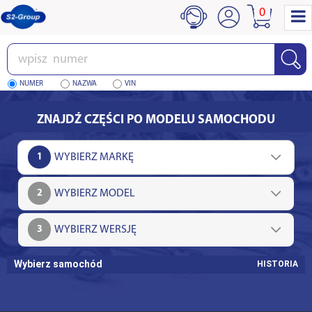
0
Wpisz
numer
NUMER
NAZWA
VIN
ZNAJDŹ CZĘŚCI PO MODELU SAMOCHODU
1
2
3
Wybierz samochód
HISTORIA