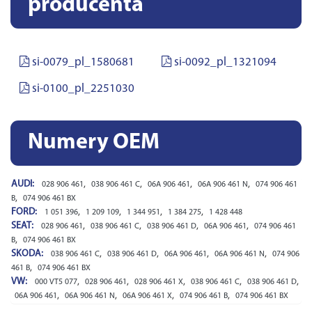
producenta
si-0079_pl_1580681
si-0092_pl_1321094
si-0100_pl_2251030
Numery OEM
AUDI:
,
,
,
,
028 906 461
038 906 461 C
06A 906 461
06A 906 461 N
074 906 461
,
B
074 906 461 BX
FORD:
,
,
,
,
1 051 396
1 209 109
1 344 951
1 384 275
1 428 448
SEAT:
,
,
,
,
028 906 461
038 906 461 C
038 906 461 D
06A 906 461
074 906 461
,
B
074 906 461 BX
SKODA:
,
,
,
,
038 906 461 C
038 906 461 D
06A 906 461
06A 906 461 N
074 906
,
461 B
074 906 461 BX
VW:
,
,
,
,
,
000 VT5 077
028 906 461
028 906 461 X
038 906 461 C
038 906 461 D
,
,
,
,
06A 906 461
06A 906 461 N
06A 906 461 X
074 906 461 B
074 906 461 BX