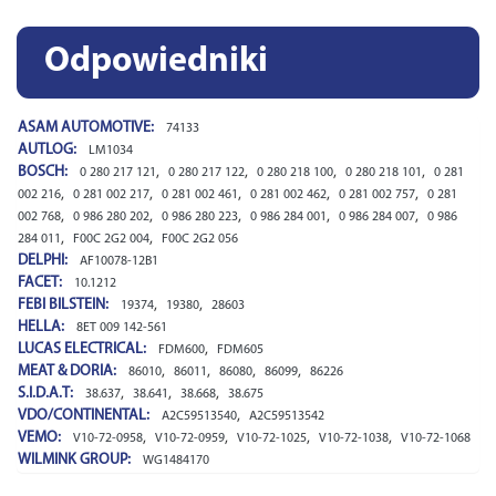
Odpowiedniki
ASAM AUTOMOTIVE:
74133
AUTLOG:
LM1034
BOSCH:
,
,
,
,
0 280 217 121
0 280 217 122
0 280 218 100
0 280 218 101
0 281
,
,
,
,
,
002 216
0 281 002 217
0 281 002 461
0 281 002 462
0 281 002 757
0 281
,
,
,
,
,
002 768
0 986 280 202
0 986 280 223
0 986 284 001
0 986 284 007
0 986
,
,
284 011
F00C 2G2 004
F00C 2G2 056
DELPHI:
AF10078-12B1
FACET:
10.1212
FEBI BILSTEIN:
,
,
19374
19380
28603
HELLA:
8ET 009 142-561
LUCAS ELECTRICAL:
,
FDM600
FDM605
MEAT & DORIA:
,
,
,
,
86010
86011
86080
86099
86226
S.I.D.A.T:
,
,
,
38.637
38.641
38.668
38.675
VDO/CONTINENTAL:
,
A2C59513540
A2C59513542
VEMO:
,
,
,
,
V10-72-0958
V10-72-0959
V10-72-1025
V10-72-1038
V10-72-1068
WILMINK GROUP:
WG1484170