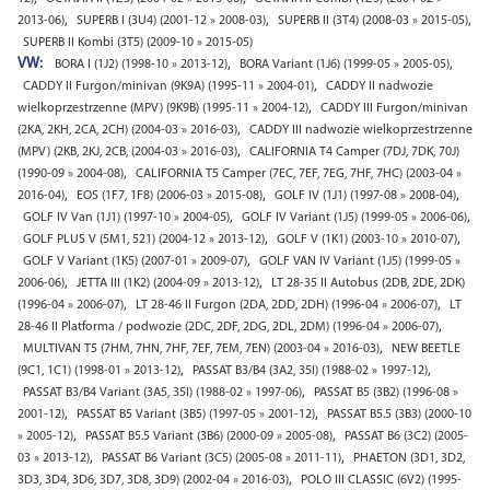
,
,
,
2013-06)
SUPERB I (3U4) (2001-12 » 2008-03)
SUPERB II (3T4) (2008-03 » 2015-05)
SUPERB II Kombi (3T5) (2009-10 » 2015-05)
VW:
,
,
BORA I (1J2) (1998-10 » 2013-12)
BORA Variant (1J6) (1999-05 » 2005-05)
,
CADDY II Furgon/minivan (9K9A) (1995-11 » 2004-01)
CADDY II nadwozie
,
wielkoprzestrzenne (MPV) (9K9B) (1995-11 » 2004-12)
CADDY III Furgon/minivan
,
(2KA, 2KH, 2CA, 2CH) (2004-03 » 2016-03)
CADDY III nadwozie wielkoprzestrzenne
,
(MPV) (2KB, 2KJ, 2CB, (2004-03 » 2016-03)
CALIFORNIA T4 Camper (7DJ, 7DK, 70J)
,
(1990-09 » 2004-08)
CALIFORNIA T5 Camper (7EC, 7EF, 7EG, 7HF, 7HC) (2003-04 »
,
,
,
2016-04)
EOS (1F7, 1F8) (2006-03 » 2015-08)
GOLF IV (1J1) (1997-08 » 2008-04)
,
,
GOLF IV Van (1J1) (1997-10 » 2004-05)
GOLF IV Variant (1J5) (1999-05 » 2006-06)
,
,
GOLF PLUS V (5M1, 521) (2004-12 » 2013-12)
GOLF V (1K1) (2003-10 » 2010-07)
,
GOLF V Variant (1K5) (2007-01 » 2009-07)
GOLF VAN IV Variant (1J5) (1999-05 »
,
,
2006-06)
JETTA III (1K2) (2004-09 » 2013-12)
LT 28-35 II Autobus (2DB, 2DE, 2DK)
,
,
(1996-04 » 2006-07)
LT 28-46 II Furgon (2DA, 2DD, 2DH) (1996-04 » 2006-07)
LT
,
28-46 II Platforma / podwozie (2DC, 2DF, 2DG, 2DL, 2DM) (1996-04 » 2006-07)
,
MULTIVAN T5 (7HM, 7HN, 7HF, 7EF, 7EM, 7EN) (2003-04 » 2016-03)
NEW BEETLE
,
,
(9C1, 1C1) (1998-01 » 2013-12)
PASSAT B3/B4 (3A2, 35I) (1988-02 » 1997-12)
,
PASSAT B3/B4 Variant (3A5, 35I) (1988-02 » 1997-06)
PASSAT B5 (3B2) (1996-08 »
,
,
2001-12)
PASSAT B5 Variant (3B5) (1997-05 » 2001-12)
PASSAT B5.5 (3B3) (2000-10
,
,
» 2005-12)
PASSAT B5.5 Variant (3B6) (2000-09 » 2005-08)
PASSAT B6 (3C2) (2005-
,
,
03 » 2013-12)
PASSAT B6 Variant (3C5) (2005-08 » 2011-11)
PHAETON (3D1, 3D2,
,
3D3, 3D4, 3D6, 3D7, 3D8, 3D9) (2002-04 » 2016-03)
POLO III CLASSIC (6V2) (1995-