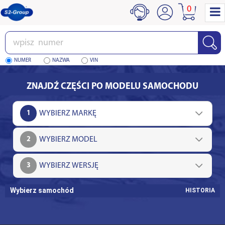
0
Wpisz
numer
NUMER
NAZWA
VIN
ZNAJDŹ CZĘŚCI PO MODELU SAMOCHODU
1
2
3
Wybierz samochód
HISTORIA