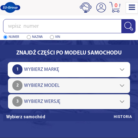
0
Wpisz
numer
NUMER
NAZWA
VIN
ZNAJDŹ CZĘŚCI PO MODELU SAMOCHODU
1
2
3
Wybierz samochód
HISTORIA