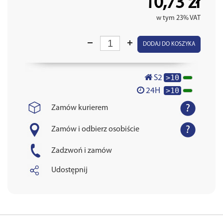
10,73 zł
w tym 23% VAT
DODAJ DO KOSZYKA
>10
S2
>10
24H
Zamów kurierem
Zamów i odbierz osobiście
Zadzwoń i zamów
Udostępnij