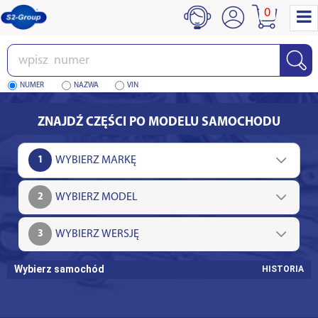
0
Wpisz
numer
NUMER
NAZWA
VIN
ZNAJDŹ CZĘŚCI PO MODELU SAMOCHODU
1
2
3
Wybierz samochód
HISTORIA