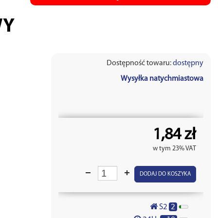
WY
Dostępność towaru:
dostępny
Wysyłka natychmiastowa
1,84 zł
w tym 23% VAT
DODAJ DO KOSZYKA
2
S2