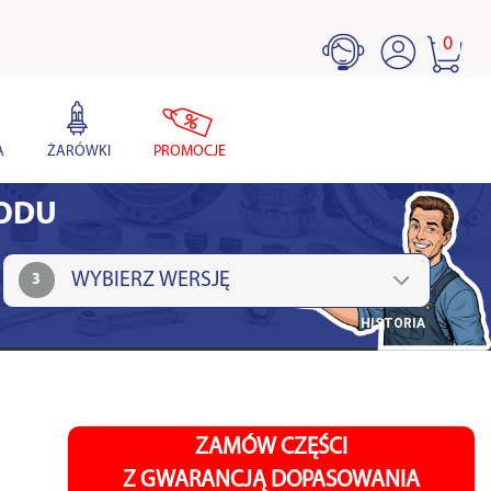
0
A
ŻARÓWKI
PROMOCJE
HODU
3
HISTORIA
ZAMÓW CZĘŚCI
Z GWARANCJĄ DOPASOWANIA