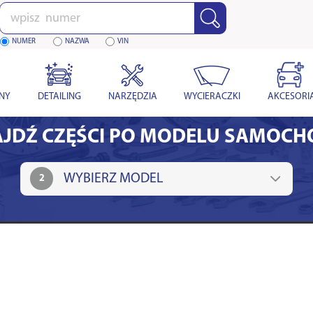
Wpisz
numer
NUMER
NAZWA
VIN
YNY
DETAILING
NARZĘDZIA
WYCIERACZKI
AKCESORI
JDŹ CZĘŚCI PO MODELU SAMOC
2