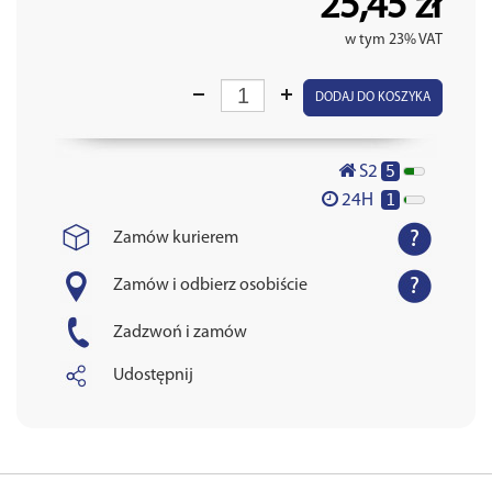
25,45 zł
w tym 23% VAT
DODAJ DO KOSZYKA
5
S2
1
24H
Zamów kurierem
Zamów i odbierz osobiście
Zadzwoń i zamów
Udostępnij