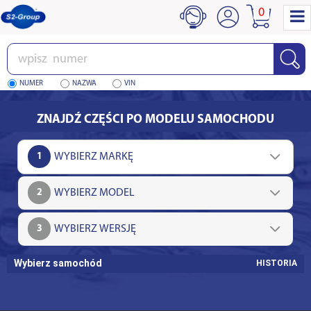
0
Wpisz
numer
NUMER
NAZWA
VIN
ZNAJDŹ CZĘŚCI PO MODELU SAMOCHODU
1
2
3
Wybierz samochód
HISTORIA