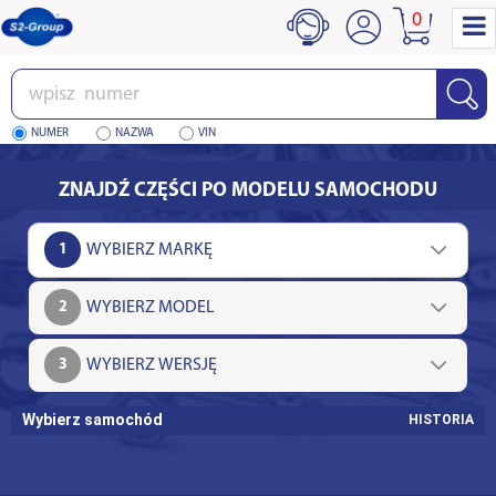
0
Wpisz
numer
NUMER
NAZWA
VIN
ZNAJDŹ CZĘŚCI PO MODELU SAMOCHODU
1
2
3
Wybierz samochód
HISTORIA