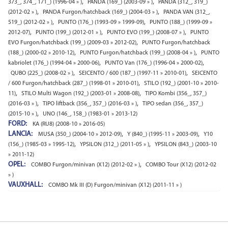
,
,
373_, 374_, 171_) (1996-04 » )
PANDA (169_) (2003-09 » )
PANDA (312_, 319_)
,
,
(2012-02 » )
PANDA Furgon/hatchback (169_) (2004-03 » )
PANDA VAN (312_,
,
,
519_) (2012-02 » )
PUNTO (176_) (1993-09 » 1999-09)
PUNTO (188_) (1999-09 »
,
,
,
2012-07)
PUNTO (199_) (2012-01 » )
PUNTO EVO (199_) (2008-07 » )
PUNTO
,
EVO Furgon/hatchback (199_) (2009-03 » 2012-02)
PUNTO Furgon/hatchback
,
,
(188_) (2000-02 » 2010-12)
PUNTO Furgon/hatchback (199_) (2008-04 » )
PUNTO
,
,
kabriolet (176_) (1994-04 » 2000-06)
PUNTO Van (176_) (1996-04 » 2000-02)
,
,
QUBO (225_) (2008-02 » )
SEICENTO / 600 (187_) (1997-11 » 2010-01)
SEICENTO
,
/ 600 Furgon/hatchback (287_) (1998-01 » 2010-01)
STILO (192_) (2001-10 » 2010-
,
,
11)
STILO Multi Wagon (192_) (2003-01 » 2008-08)
TIPO Kombi (356_, 357_)
,
,
(2016-03 » )
TIPO liftback (356_, 357_) (2016-03 » )
TIPO sedan (356_, 357_)
,
(2015-10 » )
UNO (146_, 158_) (1983-01 » 2013-12)
FORD:
KA (RU8) (2008-10 » 2016-05)
LANCIA:
,
,
MUSA (350_) (2004-10 » 2012-09)
Y (840_) (1995-11 » 2003-09)
Y10
,
,
(156_) (1985-03 » 1995-12)
YPSILON (312_) (2011-05 » )
YPSILON (843_) (2003-10
» 2011-12)
OPEL:
,
COMBO Furgon/minivan (X12) (2012-02 » )
COMBO Tour (X12) (2012-02
» )
VAUXHALL:
COMBO Mk III (D) Furgon/minivan (X12) (2011-11 » )