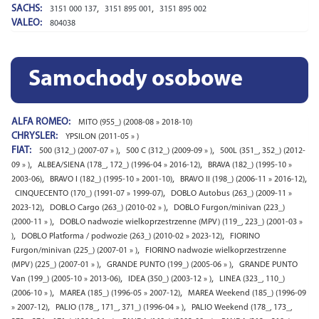
SACHS:
,
,
3151 000 137
3151 895 001
3151 895 002
VALEO:
804038
Samochody osobowe
ALFA ROMEO:
MITO (955_) (2008-08 » 2018-10)
CHRYSLER:
YPSILON (2011-05 » )
FIAT:
,
,
500 (312_) (2007-07 » )
500 C (312_) (2009-09 » )
500L (351_, 352_) (2012-
,
,
09 » )
ALBEA/SIENA (178_, 172_) (1996-04 » 2016-12)
BRAVA (182_) (1995-10 »
,
,
,
2003-06)
BRAVO I (182_) (1995-10 » 2001-10)
BRAVO II (198_) (2006-11 » 2016-12)
,
CINQUECENTO (170_) (1991-07 » 1999-07)
DOBLO Autobus (263_) (2009-11 »
,
,
2023-12)
DOBLO Cargo (263_) (2010-02 » )
DOBLO Furgon/minivan (223_)
,
(2000-11 » )
DOBLO nadwozie wielkoprzestrzenne (MPV) (119_, 223_) (2001-03 »
,
,
)
DOBLO Platforma / podwozie (263_) (2010-02 » 2023-12)
FIORINO
,
Furgon/minivan (225_) (2007-01 » )
FIORINO nadwozie wielkoprzestrzenne
,
,
(MPV) (225_) (2007-01 » )
GRANDE PUNTO (199_) (2005-06 » )
GRANDE PUNTO
,
,
Van (199_) (2005-10 » 2013-06)
IDEA (350_) (2003-12 » )
LINEA (323_, 110_)
,
,
(2006-10 » )
MAREA (185_) (1996-05 » 2007-12)
MAREA Weekend (185_) (1996-09
,
,
» 2007-12)
PALIO (178_, 171_, 371_) (1996-04 » )
PALIO Weekend (178_, 173_,