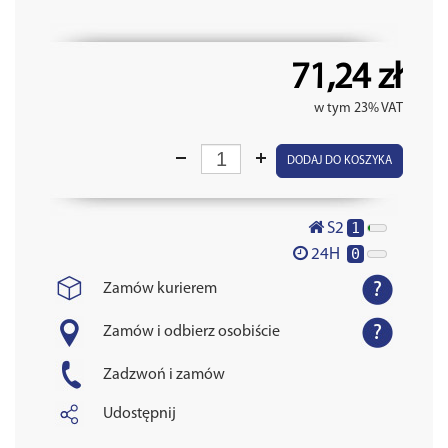
71,24 zł
w tym 23% VAT
DODAJ DO KOSZYKA
1
S2
0
24H
Zamów kurierem
Zamów i odbierz osobiście
Zadzwoń i zamów
Udostępnij