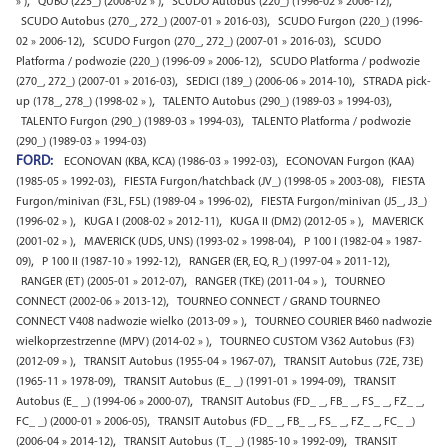
,
,
,
» )
QUBO (225_) (2008-02 » )
SCUDO Autobus (220_) (1996-02 » 2006-12)
,
SCUDO Autobus (270_, 272_) (2007-01 » 2016-03)
SCUDO Furgon (220_) (1996-
,
,
02 » 2006-12)
SCUDO Furgon (270_, 272_) (2007-01 » 2016-03)
SCUDO
,
Platforma / podwozie (220_) (1996-09 » 2006-12)
SCUDO Platforma / podwozie
,
,
(270_, 272_) (2007-01 » 2016-03)
SEDICI (189_) (2006-06 » 2014-10)
STRADA pick-
,
,
up (178_, 278_) (1998-02 » )
TALENTO Autobus (290_) (1989-03 » 1994-03)
,
TALENTO Furgon (290_) (1989-03 » 1994-03)
TALENTO Platforma / podwozie
(290_) (1989-03 » 1994-03)
FORD:
,
ECONOVAN (KBA, KCA) (1986-03 » 1992-03)
ECONOVAN Furgon (KAA)
,
,
(1985-05 » 1992-03)
FIESTA Furgon/hatchback (JV_) (1998-05 » 2003-08)
FIESTA
,
Furgon/minivan (F3L, F5L) (1989-04 » 1996-02)
FIESTA Furgon/minivan (J5_, J3_)
,
,
,
(1996-02 » )
KUGA I (2008-02 » 2012-11)
KUGA II (DM2) (2012-05 » )
MAVERICK
,
,
(2001-02 » )
MAVERICK (UDS, UNS) (1993-02 » 1998-04)
P 100 I (1982-04 » 1987-
,
,
,
09)
P 100 II (1987-10 » 1992-12)
RANGER (ER, EQ, R_) (1997-04 » 2011-12)
,
,
RANGER (ET) (2005-01 » 2012-07)
RANGER (TKE) (2011-04 » )
TOURNEO
,
CONNECT (2002-06 » 2013-12)
TOURNEO CONNECT / GRAND TOURNEO
,
CONNECT V408 nadwozie wielko (2013-09 » )
TOURNEO COURIER B460 nadwozie
,
wielkoprzestrzenne (MPV) (2014-02 » )
TOURNEO CUSTOM V362 Autobus (F3)
,
,
(2012-09 » )
TRANSIT Autobus (1955-04 » 1967-07)
TRANSIT Autobus (72E, 73E)
,
,
(1965-11 » 1978-09)
TRANSIT Autobus (E_ _) (1991-01 » 1994-09)
TRANSIT
,
Autobus (E_ _) (1994-06 » 2000-07)
TRANSIT Autobus (FD_ _, FB_ _, FS_ _, FZ_ _,
,
FC_ _) (2000-01 » 2006-05)
TRANSIT Autobus (FD_ _, FB_ _, FS_ _, FZ_ _, FC_ _)
,
,
(2006-04 » 2014-12)
TRANSIT Autobus (T_ _) (1985-10 » 1992-09)
TRANSIT