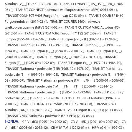
,
Autobus (V_ _) (1977-11 » 1986-10)
TRANSIT CONNECT (P65_, P70_, P80_) (2002-
,
,
06 » )
TRANSIT CONNECT nadwozie wielkoprzestrzenne (MPV) (2013-09 » )
,
TRANSIT CONNECT V408 Furgon/minivan (2013-09 » )
TRANSIT COURIER B460
,
Furgon/minivan (2014-02 » )
TRANSIT COURIER B460 nadwozie
,
wielkoprzestrzenne (MPV) (2014-02 » )
TRANSIT CUSTOM V362 Autobus (F3)
,
,
(2012-04 » )
TRANSIT CUSTOM V362 Furgon (FY, FZ) (2012-09 » )
TRANSIT
,
,
Furgon (1955-04 » 1967-07)
TRANSIT Furgon (72E, 71E) (1965-11 » 1978-09)
,
TRANSIT Furgon (81E) (1965-11 » 1973-07)
TRANSIT Furgon (E_ _) (1991-05 »
,
,
1994-06)
TRANSIT Furgon (E_ _) (1994-06 » 2000-12)
TRANSIT Furgon (FA_ _)
,
,
(2000-01 » 2006-05)
TRANSIT Furgon (FA_ _) (2006-04 » 2014-12)
TRANSIT
,
,
Furgon (T_ _) (1985-09 » 1992-09)
TRANSIT Furgon (V_ _) (1977-01 » 1986-10)
,
TRANSIT Platforma / podwozie (74E) (1968-12 » 1978-09)
TRANSIT Platforma /
,
podwozie (E_ _) (1991-04 » 1994-08)
TRANSIT Platforma / podwozie (E_ _) (1994-
,
,
08 » 2000-07)
TRANSIT Platforma / podwozie (FM_ _, FN_ _) (2000-01 » 2006-05)
,
TRANSIT Platforma / podwozie (FM_ _, FN_ _, FF_ _) (2006-04 » 2014-12)
,
TRANSIT Platforma / podwozie (T_ _) (1985-10 » 1992-09)
TRANSIT Platforma /
,
podwozie (V_ _) (1977-11 » 1986-10)
TRANSIT TOURNEO Autobus (1994-08 »
,
,
2000-12)
TRANSIT TOURNEO Autobus (2006-07 » 2014-08)
TRANSIT V363
,
,
Autobus (FAD, FBD) (2013-08 » )
TRANSIT V363 Furgon (FCD, FDD) (2013-08 » )
TRANSIT V363 Platforma / podwozie (FED, FFD) (2013-08 » )
HONDA:
,
,
CR-V I (RD) (1995-10 » 2002-07)
CR-V II (RD_) (2001-09 » 2007-07)
CR-
,
,
V III (RE_) (2006-06 » 2012-12)
CR-V IV (RM_) (2012-01 » )
HR-V (GH_) (1999-03 »