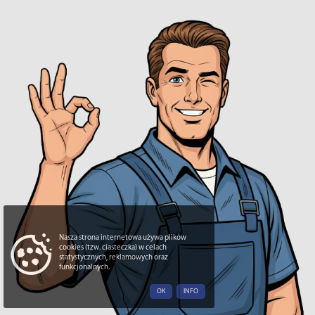
Nasza strona internetowa używa plików
cookies (tzw. ciasteczka) w celach
statystycznych, reklamowych oraz
funkcjonalnych.
OK
INFO