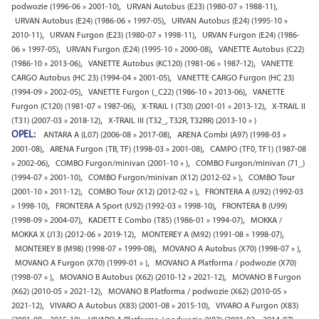
,
,
podwozie (1996-06 » 2001-10)
URVAN Autobus (E23) (1980-07 » 1988-11)
,
URVAN Autobus (E24) (1986-06 » 1997-05)
URVAN Autobus (E24) (1995-10 »
,
,
2010-11)
URVAN Furgon (E23) (1980-07 » 1998-11)
URVAN Furgon (E24) (1986-
,
,
06 » 1997-05)
URVAN Furgon (E24) (1995-10 » 2000-08)
VANETTE Autobus (C22)
,
,
(1986-10 » 2013-06)
VANETTE Autobus (KC120) (1981-06 » 1987-12)
VANETTE
,
CARGO Autobus (HC 23) (1994-04 » 2001-05)
VANETTE CARGO Furgon (HC 23)
,
,
(1994-09 » 2002-05)
VANETTE Furgon (_C22) (1986-10 » 2013-06)
VANETTE
,
,
Furgon (C120) (1981-07 » 1987-06)
X-TRAIL I (T30) (2001-01 » 2013-12)
X-TRAIL II
,
(T31) (2007-03 » 2018-12)
X-TRAIL III (T32_, T32R, T32RR) (2013-10 » )
OPEL:
,
ANTARA A (L07) (2006-08 » 2017-08)
ARENA Combi (A97) (1998-03 »
,
,
2001-08)
ARENA Furgon (TB, TF) (1998-03 » 2001-08)
CAMPO (TF0, TF1) (1987-08
,
,
» 2002-06)
COMBO Furgon/minivan (2001-10 » )
COMBO Furgon/minivan (71_)
,
,
(1994-07 » 2001-10)
COMBO Furgon/minivan (X12) (2012-02 » )
COMBO Tour
,
,
(2001-10 » 2011-12)
COMBO Tour (X12) (2012-02 » )
FRONTERA A (U92) (1992-03
,
,
» 1998-10)
FRONTERA A Sport (U92) (1992-03 » 1998-10)
FRONTERA B (U99)
,
,
(1998-09 » 2004-07)
KADETT E Combo (T85) (1986-01 » 1994-07)
MOKKA /
,
,
MOKKA X (J13) (2012-06 » 2019-12)
MONTEREY A (M92) (1991-08 » 1998-07)
,
,
MONTEREY B (M98) (1998-07 » 1999-08)
MOVANO A Autobus (X70) (1998-07 » )
,
MOVANO A Furgon (X70) (1999-01 » )
MOVANO A Platforma / podwozie (X70)
,
,
(1998-07 » )
MOVANO B Autobus (X62) (2010-12 » 2021-12)
MOVANO B Furgon
,
(X62) (2010-05 » 2021-12)
MOVANO B Platforma / podwozie (X62) (2010-05 »
,
,
2021-12)
VIVARO A Autobus (X83) (2001-08 » 2015-10)
VIVARO A Furgon (X83)