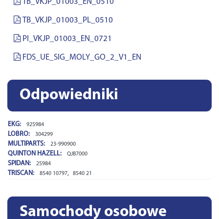
TB_VKJP_01003_EN_0510
TB_VKJP_01003_PL_0510
PI_VKJP_01003_EN_0721
FDS_UE_SIG_MOLY_GO_2_V1_EN
Odpowiedniki
EKG:
925984
LOBRO:
304299
MULTIPARTS:
23-990900
QUINTON HAZELL:
QJB7000
SPIDAN:
25984
TRISCAN:
,
8540 10797
8540 21
Samochody osobowe