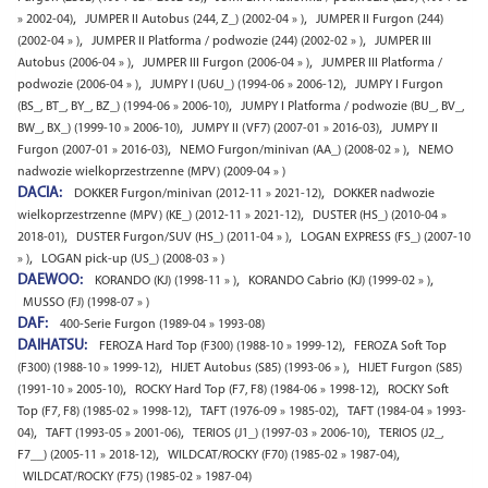
,
,
» 2002-04)
JUMPER II Autobus (244, Z_) (2002-04 » )
JUMPER II Furgon (244)
,
,
(2002-04 » )
JUMPER II Platforma / podwozie (244) (2002-02 » )
JUMPER III
,
,
Autobus (2006-04 » )
JUMPER III Furgon (2006-04 » )
JUMPER III Platforma /
,
,
podwozie (2006-04 » )
JUMPY I (U6U_) (1994-06 » 2006-12)
JUMPY I Furgon
,
(BS_, BT_, BY_, BZ_) (1994-06 » 2006-10)
JUMPY I Platforma / podwozie (BU_, BV_,
,
,
BW_, BX_) (1999-10 » 2006-10)
JUMPY II (VF7) (2007-01 » 2016-03)
JUMPY II
,
,
Furgon (2007-01 » 2016-03)
NEMO Furgon/minivan (AA_) (2008-02 » )
NEMO
nadwozie wielkoprzestrzenne (MPV) (2009-04 » )
DACIA:
,
DOKKER Furgon/minivan (2012-11 » 2021-12)
DOKKER nadwozie
,
wielkoprzestrzenne (MPV) (KE_) (2012-11 » 2021-12)
DUSTER (HS_) (2010-04 »
,
,
2018-01)
DUSTER Furgon/SUV (HS_) (2011-04 » )
LOGAN EXPRESS (FS_) (2007-10
,
» )
LOGAN pick-up (US_) (2008-03 » )
DAEWOO:
,
,
KORANDO (KJ) (1998-11 » )
KORANDO Cabrio (KJ) (1999-02 » )
MUSSO (FJ) (1998-07 » )
DAF:
400-Serie Furgon (1989-04 » 1993-08)
DAIHATSU:
,
FEROZA Hard Top (F300) (1988-10 » 1999-12)
FEROZA Soft Top
,
,
(F300) (1988-10 » 1999-12)
HIJET Autobus (S85) (1993-06 » )
HIJET Furgon (S85)
,
,
(1991-10 » 2005-10)
ROCKY Hard Top (F7, F8) (1984-06 » 1998-12)
ROCKY Soft
,
,
Top (F7, F8) (1985-02 » 1998-12)
TAFT (1976-09 » 1985-02)
TAFT (1984-04 » 1993-
,
,
,
04)
TAFT (1993-05 » 2001-06)
TERIOS (J1_) (1997-03 » 2006-10)
TERIOS (J2_,
,
,
F7__) (2005-11 » 2018-12)
WILDCAT/ROCKY (F70) (1985-02 » 1987-04)
WILDCAT/ROCKY (F75) (1985-02 » 1987-04)