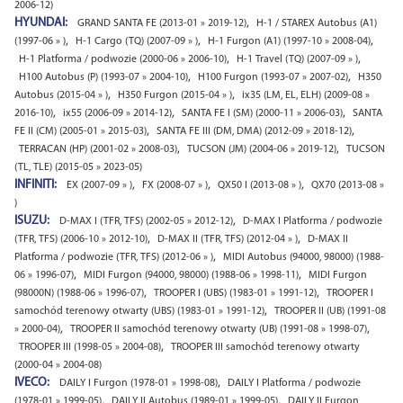
2006-12)
HYUNDAI:
,
GRAND SANTA FE (2013-01 » 2019-12)
H-1 / STAREX Autobus (A1)
,
,
,
(1997-06 » )
H-1 Cargo (TQ) (2007-09 » )
H-1 Furgon (A1) (1997-10 » 2008-04)
,
,
H-1 Platforma / podwozie (2000-06 » 2006-10)
H-1 Travel (TQ) (2007-09 » )
,
,
H100 Autobus (P) (1993-07 » 2004-10)
H100 Furgon (1993-07 » 2007-02)
H350
,
,
Autobus (2015-04 » )
H350 Furgon (2015-04 » )
ix35 (LM, EL, ELH) (2009-08 »
,
,
,
2016-10)
ix55 (2006-09 » 2014-12)
SANTA FE I (SM) (2000-11 » 2006-03)
SANTA
,
,
FE II (CM) (2005-01 » 2015-03)
SANTA FE III (DM, DMA) (2012-09 » 2018-12)
,
,
TERRACAN (HP) (2001-02 » 2008-03)
TUCSON (JM) (2004-06 » 2019-12)
TUCSON
(TL, TLE) (2015-05 » 2023-05)
INFINITI:
,
,
,
EX (2007-09 » )
FX (2008-07 » )
QX50 I (2013-08 » )
QX70 (2013-08 »
)
ISUZU:
,
D-MAX I (TFR, TFS) (2002-05 » 2012-12)
D-MAX I Platforma / podwozie
,
,
(TFR, TFS) (2006-10 » 2012-10)
D-MAX II (TFR, TFS) (2012-04 » )
D-MAX II
,
Platforma / podwozie (TFR, TFS) (2012-06 » )
MIDI Autobus (94000, 98000) (1988-
,
,
06 » 1996-07)
MIDI Furgon (94000, 98000) (1988-06 » 1998-11)
MIDI Furgon
,
,
(98000N) (1988-06 » 1996-07)
TROOPER I (UBS) (1983-01 » 1991-12)
TROOPER I
,
samochód terenowy otwarty (UBS) (1983-01 » 1991-12)
TROOPER II (UB) (1991-08
,
,
» 2000-04)
TROOPER II samochód terenowy otwarty (UB) (1991-08 » 1998-07)
,
TROOPER III (1998-05 » 2004-08)
TROOPER III samochód terenowy otwarty
(2000-04 » 2004-08)
IVECO:
,
DAILY I Furgon (1978-01 » 1998-08)
DAILY I Platforma / podwozie
,
,
(1978-01 » 1999-05)
DAILY II Autobus (1989-01 » 1999-05)
DAILY II Furgon