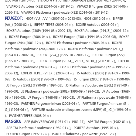
,
,
(2001-08 » 2015-10)
VIVARO A Platforma / podwozie (X83) (2001-02 » 2014-07)
,
VIVARO B Autobus (X82) (2014-06 » 2019-12)
VIVARO B Furgon (X82) (2014-06 »
,
2020-11)
VIVARO B Platforma / podwozie (X82) (2014-06 » 2019-12)
PEUGEOT:
,
,
4007 (VU_, VV_) (2007-02 » 2013-03)
4008 (2012-05 » )
BIPPER
,
,
,
(AA_) (2008-02 » )
BIPPER TEPEE (2008-04 » )
BOXER Autobus (2005-09 » )
,
BOXER Autobus (230P) (1994-03 » 2009-12)
BOXER Autobus (244, Z_) (2001-12 »
,
,
,
)
BOXER Furgon (2006-04 » )
BOXER Furgon (230L) (1994-03 » 2006-08)
BOXER
,
,
Furgon (244) (2001-12 » )
BOXER Platforma / podwozie (2006-04 » )
BOXER
,
Platforma / podwozie (244) (2001-12 » )
BOXER Platforma / podwozie (ZCT_)
,
,
(1994-03 » 2002-04)
EXPERT (224_) (1995-10 » 2006-12)
EXPERT Furgon (222)
,
,
(1995-07 » 2008-03)
EXPERT Furgon (VF3A_, VF3U_, VF3X_) (2007-01 » )
EXPERT
,
Platforma / podwozie (2007-01 » )
EXPERT Platforma / podwozie (223) (1995-12 »
,
,
2006-12)
EXPERT TEPEE (VF3X_) (2007-01 » )
J5 Autobus (280P) (1981-09 » 1990-
,
,
,
09)
J5 Autobus (290P) (1990-09 » 1994-02)
J5 Furgon (280L) (1981-09 » 1990-09)
,
J5 Furgon (290L) (1990-09 » 1994-03)
J5 Platforma / podwozie (280L) (1981-09 »
,
,
1990-09)
J5 Platforma / podwozie (290L) (1990-09 » 1994-02)
J7 Autobus (1968-
,
,
08 » 1980-03)
J7 Furgon (1968-08 » 1980-03)
J7 Platforma / podwozie (1968-08 »
,
,
1980-03)
PARTNER Furgon/minivan (2008-04 » )
PARTNER Furgon/minivan (5_,
,
G_) (1996-06 » )
PARTNER nadwozie wielkoprzestrzenne (MPV) (5_, G_) (1996-05 »
,
)
PARTNER TEPEE (2008-04 » )
PIAGGIO:
,
,
APE (MP) VESPACAR (1971-01 » 1981-11)
APE TM Furgon (1982-01 » )
,
,
APE TM Platforma / podwozie (1982-01 » )
PORTER Autobus (1995-01 » )
,
PORTER Furgon (1992-12 » )
PORTER Platforma / podwozie (1992-12 » )