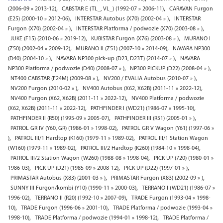
,
,
(2006-09 » 2013-12)
CABSTAR E (TL_, VL_) (1992-07 » 2006-11)
CARAVAN Furgon
,
,
(E25) (2000-10 » 2012-06)
INTERSTAR Autobus (X70) (2002-04 » )
INTERSTAR
,
,
Furgon (X70) (2002-04 » )
INTERSTAR Platforma / podwozie (X70) (2003-08 » )
,
,
JUKE (F15) (2010-06 » 2019-12)
KUBISTAR Furgon (X76) (2003-08 » )
MURANO I
,
,
(Z50) (2002-04 » 2009-12)
MURANO II (Z51) (2007-10 » 2014-09)
NAVARA NP300
,
,
(D40) (2004-10 » )
NAVARA NP300 pick-up (D23, D23T) (2014-07 » )
NAVARA
,
,
NP300 Platforma / podwozie (D40) (2008-07 » )
NP300 PICKUP (D22) (2008-04 » )
,
,
NT400 CABSTAR (F24M) (2009-08 » )
NV200 / EVALIA Autobus (2010-07 » )
,
,
NV200 Furgon (2010-02 » )
NV400 Autobus (X62, X62B) (2011-11 » 2022-12)
,
NV400 Furgon (X62, X62B) (2011-11 » 2022-12)
NV400 Platforma / podwozie
,
,
(X62, X62B) (2011-11 » 2022-12)
PATHFINDER I (WD21) (1986-07 » 1995-10)
,
,
PATHFINDER II (R50) (1995-09 » 2005-07)
PATHFINDER III (R51) (2005-01 » )
,
PATROL GR IV (Y60, GR) (1986-01 » 1998-02)
PATROL GR V Wagon (Y61) (1997-06 »
,
,
)
PATROL III/1 Hardtop (K160) (1979-11 » 1989-02)
PATROL III/1 Station Wagon
,
,
(W160) (1979-11 » 1989-02)
PATROL III/2 Hardtop (K260) (1984-10 » 1998-04)
,
PATROL III/2 Station Wagon (W260) (1988-08 » 1998-04)
PICK UP (720) (1980-01 »
,
,
,
1986-03)
PICK UP (D21) (1985-09 » 2008-12)
PICK UP (D22) (1997-01 » )
,
,
PRIMASTAR Autobus (X83) (2001-03 » )
PRIMASTAR Furgon (X83) (2002-09 » )
,
SUNNY III Furgon/kombi (Y10) (1990-11 » 2000-03)
TERRANO I (WD21) (1986-07 »
,
,
1996-02)
TERRANO II (R20) (1992-10 » 2007-09)
TRADE Furgon (1993-04 » 1998-
,
,
10)
TRADE Furgon (1996-06 » 2001-10)
TRADE Platforma / podwozie (1993-04 »
,
,
1998-10)
TRADE Platforma / podwozie (1994-01 » 1998-12)
TRADE Platforma /