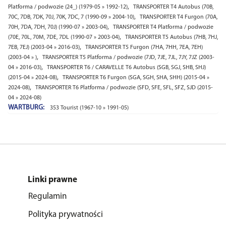
,
Platforma / podwozie (24_) (1979-05 » 1992-12)
TRANSPORTER T4 Autobus (70B,
,
70C, 7DB, 7DK, 70J, 70K, 7DC, 7 (1990-09 » 2004-10)
TRANSPORTER T4 Furgon (70A,
,
70H, 7DA, 7DH, 70J) (1990-07 » 2003-04)
TRANSPORTER T4 Platforma / podwozie
,
(70E, 70L, 70M, 7DE, 7DL (1990-07 » 2003-04)
TRANSPORTER T5 Autobus (7HB, 7HJ,
,
7EB, 7EJ) (2003-04 » 2016-03)
TRANSPORTER T5 Furgon (7HA, 7HH, 7EA, 7EH)
,
(2003-04 » )
TRANSPORTER T5 Platforma / podwozie (7JD, 7JE, 7JL, 7JY, 7JZ (2003-
,
04 » 2016-03)
TRANSPORTER T6 / CARAVELLE T6 Autobus (SGB, SGJ, SHB, SHJ)
,
(2015-04 » 2024-08)
TRANSPORTER T6 Furgon (SGA, SGH, SHA, SHH) (2015-04 »
,
2024-08)
TRANSPORTER T6 Platforma / podwozie (SFD, SFE, SFL, SFZ, SJD (2015-
04 » 2024-08)
WARTBURG:
353 Tourist (1967-10 » 1991-05)
Linki prawne
Regulamin
Polityka prywatności