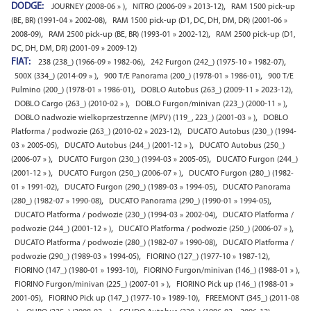
DODGE:
,
,
JOURNEY (2008-06 » )
NITRO (2006-09 » 2013-12)
RAM 1500 pick-up
,
(BE, BR) (1991-04 » 2002-08)
RAM 1500 pick-up (D1, DC, DH, DM, DR) (2001-06 »
,
,
2008-09)
RAM 2500 pick-up (BE, BR) (1993-01 » 2002-12)
RAM 2500 pick-up (D1,
DC, DH, DM, DR) (2001-09 » 2009-12)
FIAT:
,
,
238 (238_) (1966-09 » 1982-06)
242 Furgon (242_) (1975-10 » 1982-07)
,
,
500X (334_) (2014-09 » )
900 T/E Panorama (200_) (1978-01 » 1986-01)
900 T/E
,
,
Pulmino (200_) (1978-01 » 1986-01)
DOBLO Autobus (263_) (2009-11 » 2023-12)
,
,
DOBLO Cargo (263_) (2010-02 » )
DOBLO Furgon/minivan (223_) (2000-11 » )
,
DOBLO nadwozie wielkoprzestrzenne (MPV) (119_, 223_) (2001-03 » )
DOBLO
,
Platforma / podwozie (263_) (2010-02 » 2023-12)
DUCATO Autobus (230_) (1994-
,
,
03 » 2005-05)
DUCATO Autobus (244_) (2001-12 » )
DUCATO Autobus (250_)
,
,
(2006-07 » )
DUCATO Furgon (230_) (1994-03 » 2005-05)
DUCATO Furgon (244_)
,
,
(2001-12 » )
DUCATO Furgon (250_) (2006-07 » )
DUCATO Furgon (280_) (1982-
,
,
01 » 1991-02)
DUCATO Furgon (290_) (1989-03 » 1994-05)
DUCATO Panorama
,
,
(280_) (1982-07 » 1990-08)
DUCATO Panorama (290_) (1990-01 » 1994-05)
,
DUCATO Platforma / podwozie (230_) (1994-03 » 2002-04)
DUCATO Platforma /
,
,
podwozie (244_) (2001-12 » )
DUCATO Platforma / podwozie (250_) (2006-07 » )
,
DUCATO Platforma / podwozie (280_) (1982-07 » 1990-08)
DUCATO Platforma /
,
,
podwozie (290_) (1989-03 » 1994-05)
FIORINO (127_) (1977-10 » 1987-12)
,
,
FIORINO (147_) (1980-01 » 1993-10)
FIORINO Furgon/minivan (146_) (1988-01 » )
,
FIORINO Furgon/minivan (225_) (2007-01 » )
FIORINO Pick up (146_) (1988-01 »
,
,
2001-05)
FIORINO Pick up (147_) (1977-10 » 1989-10)
FREEMONT (345_) (2011-08