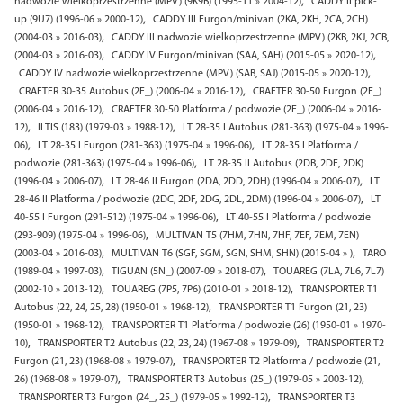
,
nadwozie wielkoprzestrzenne (MPV) (9K9B) (1995-11 » 2004-12)
CADDY II pick-
,
up (9U7) (1996-06 » 2000-12)
CADDY III Furgon/minivan (2KA, 2KH, 2CA, 2CH)
,
(2004-03 » 2016-03)
CADDY III nadwozie wielkoprzestrzenne (MPV) (2KB, 2KJ, 2CB,
,
,
(2004-03 » 2016-03)
CADDY IV Furgon/minivan (SAA, SAH) (2015-05 » 2020-12)
,
CADDY IV nadwozie wielkoprzestrzenne (MPV) (SAB, SAJ) (2015-05 » 2020-12)
,
CRAFTER 30-35 Autobus (2E_) (2006-04 » 2016-12)
CRAFTER 30-50 Furgon (2E_)
,
(2006-04 » 2016-12)
CRAFTER 30-50 Platforma / podwozie (2F_) (2006-04 » 2016-
,
,
12)
ILTIS (183) (1979-03 » 1988-12)
LT 28-35 I Autobus (281-363) (1975-04 » 1996-
,
,
06)
LT 28-35 I Furgon (281-363) (1975-04 » 1996-06)
LT 28-35 I Platforma /
,
podwozie (281-363) (1975-04 » 1996-06)
LT 28-35 II Autobus (2DB, 2DE, 2DK)
,
,
(1996-04 » 2006-07)
LT 28-46 II Furgon (2DA, 2DD, 2DH) (1996-04 » 2006-07)
LT
,
28-46 II Platforma / podwozie (2DC, 2DF, 2DG, 2DL, 2DM) (1996-04 » 2006-07)
LT
,
40-55 I Furgon (291-512) (1975-04 » 1996-06)
LT 40-55 I Platforma / podwozie
,
(293-909) (1975-04 » 1996-06)
MULTIVAN T5 (7HM, 7HN, 7HF, 7EF, 7EM, 7EN)
,
,
(2003-04 » 2016-03)
MULTIVAN T6 (SGF, SGM, SGN, SHM, SHN) (2015-04 » )
TARO
,
,
(1989-04 » 1997-03)
TIGUAN (5N_) (2007-09 » 2018-07)
TOUAREG (7LA, 7L6, 7L7)
,
,
(2002-10 » 2013-12)
TOUAREG (7P5, 7P6) (2010-01 » 2018-12)
TRANSPORTER T1
,
Autobus (22, 24, 25, 28) (1950-01 » 1968-12)
TRANSPORTER T1 Furgon (21, 23)
,
(1950-01 » 1968-12)
TRANSPORTER T1 Platforma / podwozie (26) (1950-01 » 1970-
,
,
10)
TRANSPORTER T2 Autobus (22, 23, 24) (1967-08 » 1979-09)
TRANSPORTER T2
,
Furgon (21, 23) (1968-08 » 1979-07)
TRANSPORTER T2 Platforma / podwozie (21,
,
,
26) (1968-08 » 1979-07)
TRANSPORTER T3 Autobus (25_) (1979-05 » 2003-12)
,
TRANSPORTER T3 Furgon (24_, 25_) (1979-05 » 1992-12)
TRANSPORTER T3