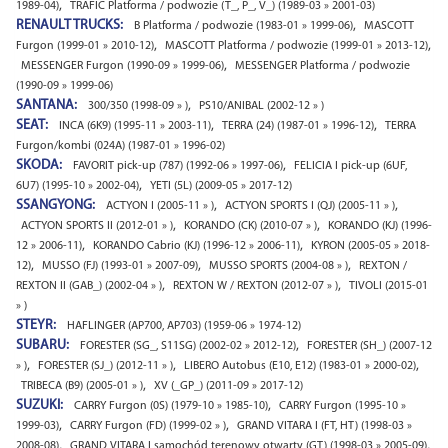
,
1989-04)
TRAFIC Platforma / podwozie (T_, P_, V_) (1989-03 » 2001-03)
RENAULT TRUCKS:
,
B Platforma / podwozie (1983-01 » 1999-06)
MASCOTT
,
,
Furgon (1999-01 » 2010-12)
MASCOTT Platforma / podwozie (1999-01 » 2013-12)
,
MESSENGER Furgon (1990-09 » 1999-06)
MESSENGER Platforma / podwozie
(1990-09 » 1999-06)
SANTANA:
,
300/350 (1998-09 » )
PS10/ANIBAL (2002-12 » )
SEAT:
,
,
INCA (6K9) (1995-11 » 2003-11)
TERRA (24) (1987-01 » 1996-12)
TERRA
Furgon/kombi (024A) (1987-01 » 1996-02)
SKODA:
,
FAVORIT pick-up (787) (1992-06 » 1997-06)
FELICIA I pick-up (6UF,
,
6U7) (1995-10 » 2002-04)
YETI (5L) (2009-05 » 2017-12)
SSANGYONG:
,
,
ACTYON I (2005-11 » )
ACTYON SPORTS I (QJ) (2005-11 » )
,
,
ACTYON SPORTS II (2012-01 » )
KORANDO (CK) (2010-07 » )
KORANDO (KJ) (1996-
,
,
12 » 2006-11)
KORANDO Cabrio (KJ) (1996-12 » 2006-11)
KYRON (2005-05 » 2018-
,
,
,
12)
MUSSO (FJ) (1993-01 » 2007-09)
MUSSO SPORTS (2004-08 » )
REXTON /
,
,
REXTON II (GAB_) (2002-04 » )
REXTON W / REXTON (2012-07 » )
TIVOLI (2015-01
» )
STEYR:
HAFLINGER (AP700, AP703) (1959-06 » 1974-12)
SUBARU:
,
FORESTER (SG_, S11SG) (2002-02 » 2012-12)
FORESTER (SH_) (2007-12
,
,
,
» )
FORESTER (SJ_) (2012-11 » )
LIBERO Autobus (E10, E12) (1983-01 » 2000-02)
,
TRIBECA (B9) (2005-01 » )
XV (_GP_) (2011-09 » 2017-12)
SUZUKI:
,
CARRY Furgon (0S) (1979-10 » 1985-10)
CARRY Furgon (1995-10 »
,
,
1999-03)
CARRY Furgon (FD) (1999-02 » )
GRAND VITARA I (FT, HT) (1998-03 »
,
,
2008-08)
GRAND VITARA I samochód terenowy otwarty (GT) (1998-03 » 2005-09)