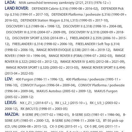
LADA:
NIVA samochód terenowy zamknięty (2121, 2131) (1976-12 » )
LAND ROVER:
,
DEFENDER Cabrio (L316) (1990-08 » 2016-02)
DEFENDER Pick
,
Up (L316) (1994-01 » 2017-10)
DEFENDER Platforma / podwozie (L316) (1990-09 »
,
,
2016-02)
DEFENDER Station Wagon (L316, L315) (1990-05 » 2017-10)
,
,
DISCOVERY I (LJ) (1989-06 » 1998-12)
DISCOVERY II (L318) (1998-10 » 2004-08)
,
DISCOVERY III (L319) (2004-07 » 2009-09)
DISCOVERY IV (L319) (2009-09 » 2018-
,
,
12)
DISCOVERY SPORT (L550) (2014-09 » )
FREELANDER 2 (L359) (2006-10 » 2015-
,
,
12)
FREELANDER I (L314) (1998-02 » 2006-10)
FREELANDER I Soft Top (L314)
,
,
(1998-02 » 2006-10)
RANGE ROVER EVOQUE (L538) (2011-06 » 2019-12)
RANGE
,
,
ROVER I (1969-10 » 1996-04)
RANGE ROVER II (P38A) (1994-07 » 2002-03)
RANGE
,
,
ROVER III (L322) (2002-03 » 2012-12)
RANGE ROVER IV (L405) (2012-08 » 2021-09)
,
RANGE ROVER SPORT I (L320) (2005-02 » 2013-03)
RANGE ROVER SPORT II (L494)
(2013-04 » 2022-03)
LDV:
,
400 Furgon (1986-11 » 1996-12)
400 Platforma / podwozie (1995-11 »
,
,
1996-10)
CONVOY Furgon (1996-04 » 2009-04)
CONVOY Platforma / podwozie
,
,
(1996-04 » 2009-04)
MAXUS Autobus (2005-02 » 2009-12)
MAXUS Furgon
(2005-02 » 2009-12)
LEXUS:
,
,
NX (_Z1_) (2014-07 » )
RX (_L2_) (2015-10 » )
RX (_U3_) (2003-02 »
,
2008-12)
RX (MCU15) (1998-01 » 2003-05)
MAZDA:
,
,
B-SERIE (PE) (1977-02 » 1982-01)
B-SERIE (UD) (1981-01 » 1986-06)
B-
,
,
SERIE (UF) (1985-01 » 2000-12)
B-SERIE (UN) (1998-11 » 2008-12)
BT-50 pick-up
,
,
(CD, UN) (2006-08 » 2015-12)
CX-3 (DK) (2015-01 » )
CX-5 (KE, GH) (2011-11 »