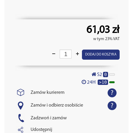
61,03 zł
w tym 23% VAT
DODAJ DO KOSZYKA
0
S2
>10
24H
Zamów kurierem
Zamów i odbierz osobiście
Zadzwoń i zamów
Udostępnij