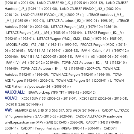
,
,
(1990-01 » 2001-02)
LAND CRUISER 90 (_J9_) (1995-04 » 2003-12)
LAND CRUISER
,
Hardtop (_J7_) (1984-11 » 2001-08)
LAND CRUISER PRADO (_J12_) (2002-09 »
,
,
2010-12)
LAND CRUISER PRADO (_J15_) (2009-07 » )
LITEACE Autobus (_M3_,
,
,
_M4_) (1985-09 » 1992-01)
LITEACE Autobus (_R2_) (1992-01 » 1998-01)
LITEACE
,
,
Autobus (1996-10 » 2002-08)
LITEACE Furgon (_M2_) (1979-10 » 1986-10)
,
LITEACE Furgon (_M3_, _M4_) (1983-01 » 1998-04)
LITEACE Furgon (_R2__V)
,
,
(1992-01 » 1995-01)
LITEACE Wagon (YM2_, CM2_, KM2_) (1979-10 » 1985-09)
,
MODEL F (CR2_, YR2_, YR3_) (1982-11 » 1990-10)
PROACE Furgon (MDX_) (2013-
,
,
06 » 2016-03)
RAV 4 I (_A1_) (1994-01 » 2003-12)
RAV 4 I Cabrio (_A1_) (1997-12 »
,
,
,
2000-06)
RAV 4 II (_A2_) (2000-05 » 2005-11)
RAV 4 III (_A3_) (2005-06 » 2014-08)
,
RAV 4 IV (_A4_) (2012-12 » 2019-09)
TOWN ACE Autobus (_R2_, _R3_) (1982-10 »
,
,
1996-09)
TOWN ACE Autobus (_R4_, _R5_) (1995-05 » 2007-07)
TOWN ACE
,
,
Autobus (1992-01 » 1996-09)
TOWN ACE Furgon (1992-01 » 1996-10)
TOWN
,
,
ACE Furgon (1992-04 » 2005-01)
TOWN ACE Furgon (S4_) (2008-01 » )
TOWN
ACE Platforma / podwozie (S4_) (2008-01 » )
VAUXHALL:
BRAVA pick-up (TF0, TF1) (1988-12 » 2002-12)
VOLVO:
,
,
XC60 I SUV (156) (2008-05 » 2018-07)
XC90 I (275) (2002-06 » 2015-01)
XC90 II (256) (2014-09 » )
VW:
,
AMAROK (2HA, 2HB, S1B, S6B, S7A, S7B, AGD) (2010-09 » )
CADDY ALLTRACK
,
IV Furgon/minivan (SAA) (2015-05 » 2020-09)
CADDY ALLTRACK IV nadwozie
,
wielkoprzestrzenne (MPV) (SAB) (2015-05 » 2020-09)
CADDY I (14) (1979-08 »
,
,
2008-11)
CADDY II Furgon/minivan (9K9A) (1995-11 » 2004-01)
CADDY II