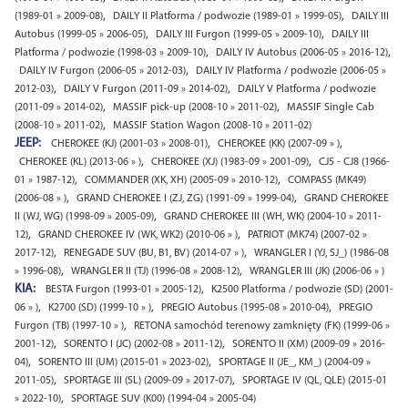
,
,
(1989-01 » 2009-08)
DAILY II Platforma / podwozie (1989-01 » 1999-05)
DAILY III
,
,
Autobus (1999-05 » 2006-05)
DAILY III Furgon (1999-05 » 2009-10)
DAILY III
,
,
Platforma / podwozie (1998-03 » 2009-10)
DAILY IV Autobus (2006-05 » 2016-12)
,
DAILY IV Furgon (2006-05 » 2012-03)
DAILY IV Platforma / podwozie (2006-05 »
,
,
2012-03)
DAILY V Furgon (2011-09 » 2014-02)
DAILY V Platforma / podwozie
,
,
(2011-09 » 2014-02)
MASSIF pick-up (2008-10 » 2011-02)
MASSIF Single Cab
,
(2008-10 » 2011-02)
MASSIF Station Wagon (2008-10 » 2011-02)
JEEP:
,
,
CHEROKEE (KJ) (2001-03 » 2008-01)
CHEROKEE (KK) (2007-09 » )
,
,
CHEROKEE (KL) (2013-06 » )
CHEROKEE (XJ) (1983-09 » 2001-09)
CJ5 - CJ8 (1966-
,
,
01 » 1987-12)
COMMANDER (XK, XH) (2005-09 » 2010-12)
COMPASS (MK49)
,
,
(2006-08 » )
GRAND CHEROKEE I (ZJ, ZG) (1991-09 » 1999-04)
GRAND CHEROKEE
,
II (WJ, WG) (1998-09 » 2005-09)
GRAND CHEROKEE III (WH, WK) (2004-10 » 2011-
,
,
12)
GRAND CHEROKEE IV (WK, WK2) (2010-06 » )
PATRIOT (MK74) (2007-02 »
,
,
2017-12)
RENEGADE SUV (BU, B1, BV) (2014-07 » )
WRANGLER I (YJ, SJ_) (1986-08
,
,
» 1996-08)
WRANGLER II (TJ) (1996-08 » 2008-12)
WRANGLER III (JK) (2006-06 » )
KIA:
,
BESTA Furgon (1993-01 » 2005-12)
K2500 Platforma / podwozie (SD) (2001-
,
,
,
06 » )
K2700 (SD) (1999-10 » )
PREGIO Autobus (1995-08 » 2010-04)
PREGIO
,
Furgon (TB) (1997-10 » )
RETONA samochód terenowy zamknięty (FK) (1999-06 »
,
,
2001-12)
SORENTO I (JC) (2002-08 » 2011-12)
SORENTO II (XM) (2009-09 » 2016-
,
,
04)
SORENTO III (UM) (2015-01 » 2023-02)
SPORTAGE II (JE_, KM_) (2004-09 »
,
,
2011-05)
SPORTAGE III (SL) (2009-09 » 2017-07)
SPORTAGE IV (QL, QLE) (2015-01
,
» 2022-10)
SPORTAGE SUV (K00) (1994-04 » 2005-04)