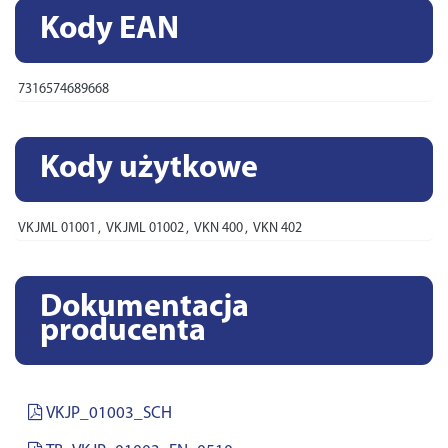
Kody EAN
7316574689668
Kody użytkowe
VKJML 01001
,
VKJML 01002
,
VKN 400
,
VKN 402
Dokumentacja
producenta
VKJP_01003_SCH