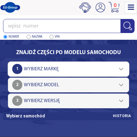
0
Wpisz
numer
NUMER
NAZWA
VIN
ZNAJDŹ CZĘŚCI PO MODELU SAMOCHODU
1
2
3
Wybierz samochód
HISTORIA