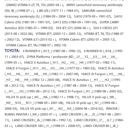
,
GRAND VITARA II (JT, TE, TD) (2005-04 » )
JIMNY samochód terenowy zamknięty
,
,
(SN, JB_) (1998-07 » )
LJ80 (OL) (1977-11 » 1984-01)
SAMURAI samochód
,
,
terenowy zamknięty (SJ_) (1984-09 » 2004-12)
SJ410 (1979-09 » 1991-07)
SJ410
,
,
Cabrio (OS) (1981-09 » 1991-07)
SJ413 (OS) (1984-09 » 1991-03)
SUPER CARRY
,
,
Autobus (ED) (1985-07 » 1999-03)
SX4 (EY, GY) (2006-06 » )
SX4 S-CROSS (JY)
,
,
(2013-08 » 2022-06)
VITARA (ET) (2003-12 » 2005-12)
VITARA (ET, TA, TD) (1988-07
,
,
,
» 2002-12)
VITARA (LY) (2015-02 » )
VITARA Cabrio (ET) (2002-01 » 2005-12)
VITARA Cabrio (ET, TA) (1988-07 » 2002-10)
TOYOTA:
,
4 RUNNER II (_N13_) (1987-08 » 1996-12)
4 RUNNER III (_N18_) (1995-
,
11 » 2003-07)
DYNA Platforma / podwozie (KD_, LY_, _Y2_, _U3_, _U4_, _U6_,
,
,
(1999-05 » )
HIACE II Autobus (_H11, _H2_, _H3_, _H4_) (1977-02 » 1982-11)
,
HIACE II Furgon (_H11, _H2_, _H3_, _H4_) (1977-02 » 1983-03)
HIACE III Autobus
,
(_H5_, _H6_, _H7_, _H8_, _H9_) (1982-11 » 2007-09)
HIACE III Furgon (_H5_, _H6_,
,
_H7_, _H8_, _H9_) (1982-12 » 2005-08)
HIACE IV Autobus (__H1_, __H2_) (1995-
,
,
08 » 2012-12)
HIACE IV Autobus (_H1_) (1987-08 » 2004-12)
HIACE IV Furgon
,
,
(__H1_, __H2_) (1995-08 » 2012-12)
HIACE IV Furgon (_H1_) (1989-08 » 2005-02)
,
HILUX IV pick-up (_N5_, _N6_) (1982-11 » 1998-11)
HILUX V pick-up (_N8_,
,
_N9_, _N10_, _N11_) (1988-09 » 2001-08)
HILUX VI pick-up (_N1_) (1994-08 »
,
,
2006-03)
HILUX VII pick-up (_N1_, _N2_, _N3_) (2004-08 » 2016-02)
INNOVA /
,
KIJANG INNOVA I (_N4_) (2003-07 » )
LAND CRUISER (_J4_, _J5_) (1967-08 » 2001-
,
,
11)
LAND CRUISER (_J6_) (1980-08 » 1992-12)
LAND CRUISER (_J7_, _JL7_) (1984-
,
,
03 » )
LAND CRUISER 100 (_J1_) (1998-01 » 2008-07)
LAND CRUISER 80 (_J8_)