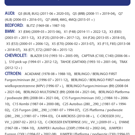
AUDI:
,
,
Q3 (8UB, 8UG) (2011-06 » 2020-03)
Q5 (8RB) (2008-11 » 2019-04)
Q7
,
(4LB) (2006-03 » 2016-01)
Q7 (4MB, 4MG, 4MQ) (2015-01 » )
BEDFORD:
BLITZ (1969-08 » 1987-10)
BMW:
,
,
X1 (E84) (2009-03 » 2015-06)
X1 (F48) (2014-11 » 2022-12)
X3 (E83)
,
,
,
(2003-01 » 2011-12)
X3 (F25) (2010-09 » 2017-12)
X4 (F26) (2013-05 » 2018-03)
,
,
X5 (E53) (2000-01 » 2006-12)
X5 (E70) (2006-02 » 2013-07)
X5 (F15, F85) (2013-08
,
» 2018-07)
X6 (E71, E72) (2007-06 » 2015-12)
CHEVROLET:
,
BLAZER S10 (1993-10 » 2005-09)
CAPTIVA (C100, C140) (2006-06 »
,
,
,
)
S10 pick-up (1994-01 » 2012-12)
TAHOE (GMT400) (1993-10 » 2001-04)
TRAX
(2012-12 » )
CITROEN:
,
ACADIANE (1978-08 » 1988-10)
BERLINGO / BERLINGO FIRST
,
Furgon/minivan (M_) (1996-07 » 2011-12)
BERLINGO / BERLINGO FIRST nadwozie
,
wielkoprzestrzenne (MPV) (1996-07 » )
BERLINGO Furgon/minivan (B9) (2008-04
,
,
» 2021-04)
BERLINGO MULTISPACE (B9) (2008-04 » 2021-04)
BERLINGO Platforma
,
/ podwozie (B9) (2008-04 » 2021-04)
C15 Furgon/minivan (VD_) (1984-10 » 2006-
,
,
10)
C15 Kombi (1987-04 » 2000-08)
C25 Autobus (280_, 290_) (1981-07 » 1994-
,
,
02)
C25 Furgon (280_, 290_) (1981-07 » 1994-07)
C25 Platforma / podwozie
,
,
(280_, 290_) (1981-07 » 1994-03)
C4 AIRCROSS (2010-08 » )
C-CROSSER (VU_,
,
,
VV_) (2007-02 » 2012-12)
C-CROSSER ENTERPRISE (VU_, VV_) (2009-01 » )
DYANE
,
,
(1967-08 » 1984-10)
JUMPER I Autobus (230P) (1994-02 » 2002-04)
JUMPER I
,
Furgon (230L) (1994-02 » 2002-08)
JUMPER I Platforma / podwozie (230) (1994-03