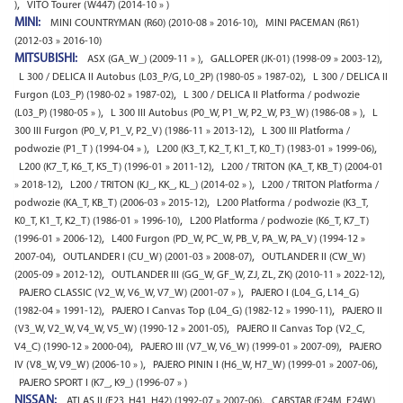
,
)
VITO Tourer (W447) (2014-10 » )
MINI:
,
MINI COUNTRYMAN (R60) (2010-08 » 2016-10)
MINI PACEMAN (R61)
(2012-03 » 2016-10)
MITSUBISHI:
,
,
ASX (GA_W_) (2009-11 » )
GALLOPER (JK-01) (1998-09 » 2003-12)
,
L 300 / DELICA II Autobus (L03_P/G, L0_2P) (1980-05 » 1987-02)
L 300 / DELICA II
,
Furgon (L03_P) (1980-02 » 1987-02)
L 300 / DELICA II Platforma / podwozie
,
,
(L03_P) (1980-05 » )
L 300 III Autobus (P0_W, P1_W, P2_W, P3_W) (1986-08 » )
L
,
300 III Furgon (P0_V, P1_V, P2_V) (1986-11 » 2013-12)
L 300 III Platforma /
,
,
podwozie (P1_T ) (1994-04 » )
L200 (K3_T, K2_T, K1_T, K0_T) (1983-01 » 1999-06)
,
L200 (K7_T, K6_T, K5_T) (1996-01 » 2011-12)
L200 / TRITON (KA_T, KB_T) (2004-01
,
,
» 2018-12)
L200 / TRITON (KJ_, KK_, KL_) (2014-02 » )
L200 / TRITON Platforma /
,
podwozie (KA_T, KB_T) (2006-03 » 2015-12)
L200 Platforma / podwozie (K3_T,
,
K0_T, K1_T, K2_T) (1986-01 » 1996-10)
L200 Platforma / podwozie (K6_T, K7_T)
,
(1996-01 » 2006-12)
L400 Furgon (PD_W, PC_W, PB_V, PA_W, PA_V) (1994-12 »
,
,
2007-04)
OUTLANDER I (CU_W) (2001-03 » 2008-07)
OUTLANDER II (CW_W)
,
,
(2005-09 » 2012-12)
OUTLANDER III (GG_W, GF_W, ZJ, ZL, ZK) (2010-11 » 2022-12)
,
PAJERO CLASSIC (V2_W, V6_W, V7_W) (2001-07 » )
PAJERO I (L04_G, L14_G)
,
,
(1982-04 » 1991-12)
PAJERO I Canvas Top (L04_G) (1982-12 » 1990-11)
PAJERO II
,
(V3_W, V2_W, V4_W, V5_W) (1990-12 » 2001-05)
PAJERO II Canvas Top (V2_C,
,
,
V4_C) (1990-12 » 2000-04)
PAJERO III (V7_W, V6_W) (1999-01 » 2007-09)
PAJERO
,
,
IV (V8_W, V9_W) (2006-10 » )
PAJERO PININ I (H6_W, H7_W) (1999-01 » 2007-06)
PAJERO SPORT I (K7_, K9_) (1996-07 » )
NISSAN:
,
ATLAS II (F23, H41, H42) (1992-07 » 2007-06)
CABSTAR (F24M, F24W)