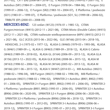
,
,
,
2017-02)
CX-7 (ER) (2006-06 » 2016-12)
E Autobus (SG) (1999-02 » 2001-10)
E
,
,
Autobus (SR1) (1984-01 » 2004-07)
E Furgon (1978-04 » 1984-06)
E Furgon (SG)
,
,
(1999-01 » 2006-12)
E Furgon (SR2) (1983-10 » 2004-07)
E Platforma / podwozie
,
,
(SD1) (1983-01 » 1999-07)
E Platforma / podwozie (SD1, SL) (1999-08 » 2006-02)
TRIBUTE (EP) (2000-03 » 2008-05)
MERCEDES-BENZ:
,
123 sedan (W123) (1976-01 » 1985-12)
CITAN
,
Furgon/minivan (W415) (2012-11 » 2021-08)
CITAN Mixto (Double Cabin) (W415)
,
(2012-11 » 2021-08)
CITAN nadwozie wielkoprzestrzenne (MPV) (W415) (2012-11
,
,
,
» 2021-08)
GLC (X253) (2015-06 » 2022-06)
GLE (W166) (2015-04 » 2018-10)
,
,
HENSCHEL 2-t (1973-02 » 1977-12)
KLASA G (W460) (1979-03 » 1993-08)
KLASA
,
,
G (W461) (1989-09 » )
KLASA G (W463) (1989-09 » 2018-12)
KLASA G Cabrio
,
,
(W463) (1989-09 » 2018-02)
KLASA GL (X164) (2006-09 » 2013-12)
KLASA GLA
,
,
(X156) (2013-12 » 2022-05)
KLASA GLK (X204) (2008-06 » 2015-12)
KLASA M
,
,
(W163) (1998-02 » 2006-12)
KLASA M (W164) (2005-02 » 2013-12)
KLASA M
,
,
(W166) (2011-06 » 2015-12)
KLASA V (W447) (2014-03 » )
MB Autobus (W631)
,
,
(1988-02 » 1996-04)
MB Furgon (W631) (1988-02 » 1996-09)
MB Platforma /
,
podwozie (W631) (1988-02 » 1996-02)
SPRINTER 2-t Autobus (B901, B902) (1995-
,
,
01 » 2006-05)
SPRINTER 2-t Furgon (B901, B902) (1995-01 » 2006-05)
SPRINTER 2-
,
t Platforma / podwozie (B901, B902) (1995-01 » 2006-05)
SPRINTER 3,5-t Autobus
,
,
(B906) (2006-06 » 2020-09)
SPRINTER 3,5-t Furgon (B906) (2006-06 » 2020-09)
,
SPRINTER 3,5-t Platforma / podwozie (B906) (2006-06 » 2018-12)
SPRINTER 3-t
,
Autobus (B903) (1995-01 » 2012-05)
SPRINTER 3-t Autobus (B906) (2006-06 »
,
,
2019-12)
SPRINTER 3-t Furgon (B903) (1995-01 » 2012-05)
SPRINTER 3-t Furgon