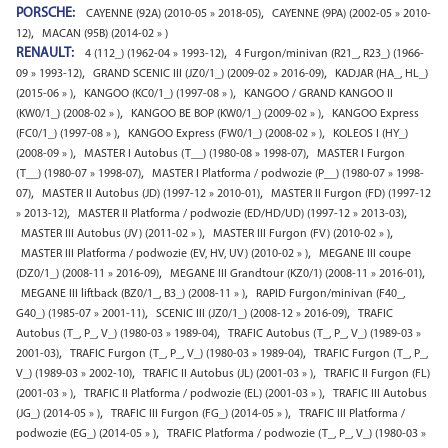
PORSCHE:
,
CAYENNE (92A) (2010-05 » 2018-05)
CAYENNE (9PA) (2002-05 » 2010-
,
12)
MACAN (95B) (2014-02 » )
RENAULT:
,
4 (112_) (1962-04 » 1993-12)
4 Furgon/minivan (R21_, R23_) (1966-
,
,
09 » 1993-12)
GRAND SCENIC III (JZ0/1_) (2009-02 » 2016-09)
KADJAR (HA_, HL_)
,
,
(2015-06 » )
KANGOO (KC0/1_) (1997-08 » )
KANGOO / GRAND KANGOO II
,
,
(KW0/1_) (2008-02 » )
KANGOO BE BOP (KW0/1_) (2009-02 » )
KANGOO Express
,
,
(FC0/1_) (1997-08 » )
KANGOO Express (FW0/1_) (2008-02 » )
KOLEOS I (HY_)
,
,
(2008-09 » )
MASTER I Autobus (T__) (1980-08 » 1998-07)
MASTER I Furgon
,
(T__) (1980-07 » 1998-07)
MASTER I Platforma / podwozie (P__) (1980-07 » 1998-
,
,
07)
MASTER II Autobus (JD) (1997-12 » 2010-01)
MASTER II Furgon (FD) (1997-12
,
,
» 2013-12)
MASTER II Platforma / podwozie (ED/HD/UD) (1997-12 » 2013-03)
,
,
MASTER III Autobus (JV) (2011-02 » )
MASTER III Furgon (FV) (2010-02 » )
,
MASTER III Platforma / podwozie (EV, HV, UV) (2010-02 » )
MEGANE III coupe
,
,
(DZ0/1_) (2008-11 » 2016-09)
MEGANE III Grandtour (KZ0/1) (2008-11 » 2016-01)
,
MEGANE III liftback (BZ0/1_, B3_) (2008-11 » )
RAPID Furgon/minivan (F40_,
,
,
G40_) (1985-07 » 2001-11)
SCENIC III (JZ0/1_) (2008-12 » 2016-09)
TRAFIC
,
Autobus (T_, P_, V_) (1980-03 » 1989-04)
TRAFIC Autobus (T_, P_, V_) (1989-03 »
,
,
2001-03)
TRAFIC Furgon (T_, P_, V_) (1980-03 » 1989-04)
TRAFIC Furgon (T_, P_,
,
,
V_) (1989-03 » 2002-10)
TRAFIC II Autobus (JL) (2001-03 » )
TRAFIC II Furgon (FL)
,
,
(2001-03 » )
TRAFIC II Platforma / podwozie (EL) (2001-03 » )
TRAFIC III Autobus
,
,
(JG_) (2014-05 » )
TRAFIC III Furgon (FG_) (2014-05 » )
TRAFIC III Platforma /
,
podwozie (EG_) (2014-05 » )
TRAFIC Platforma / podwozie (T_, P_, V_) (1980-03 »