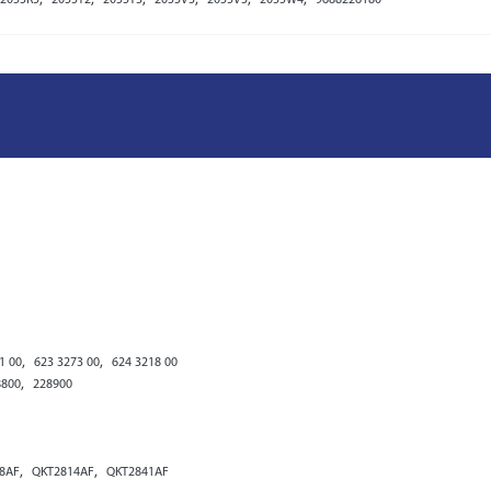
2055R5
2055T2
2055T3
2055V3
2055V5
2055W4
9688226180
,
,
1 00
623 3273 00
624 3218 00
,
8800
228900
,
,
8AF
QKT2814AF
QKT2841AF