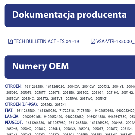
Dokumentacja producenta
TECH BULLETIN ACT - TS 04 -19
VSA-VTR-135000_
Numery OEM
CITROEN:
,
,
,
,
,
,
1611268580
1611269280
2004CV
2004CW
2004X2
2004Y1
2004
,
,
,
,
,
,
,
,
,
2050S0
2050T6
2050T7
2050T8
2051E0
2051G2
2051G4
2051H0
2051H2
,
,
,
,
,
,
2055CW
2055HC
2055T2
2055V3
2055V6
2055W0
2055X5
CITROEN (DF-PSA):
,
205262
2052K1
FIAT:
,
,
,
,
,
1611268580
1611269280
71722810
71784584
9402050168
9402052420
LANCIA:
,
,
,
,
,
9402050168
9402052420
9402052680
9464214880
9467647380
963
PEUGEOT:
,
,
,
,
,
1611266780
1611267980
1611268580
1611269280
2004AS
2004
,
,
,
,
,
,
,
,
,
2050K6
2050K9
2050L2
2050N1
2050N2
2050R1
2050T5
2050T7
205134
,
,
,
,
,
,
,
,
,