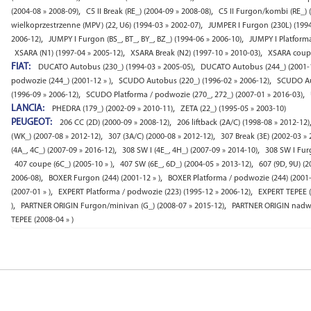
,
,
(2004-08 » 2008-09)
C5 II Break (RE_) (2004-09 » 2008-08)
C5 II Furgon/kombi (RE_) 
,
wielkoprzestrzenne (MPV) (22, U6) (1994-03 » 2002-07)
JUMPER I Furgon (230L) (1994
,
,
2006-12)
JUMPY I Furgon (BS_, BT_, BY_, BZ_) (1994-06 » 2006-10)
JUMPY I Platforma
,
,
XSARA (N1) (1997-04 » 2005-12)
XSARA Break (N2) (1997-10 » 2010-03)
XSARA coupe
FIAT:
,
DUCATO Autobus (230_) (1994-03 » 2005-05)
DUCATO Autobus (244_) (2001-1
,
,
podwozie (244_) (2001-12 » )
SCUDO Autobus (220_) (1996-02 » 2006-12)
SCUDO Aut
,
,
(1996-09 » 2006-12)
SCUDO Platforma / podwozie (270_, 272_) (2007-01 » 2016-03)
LANCIA:
,
PHEDRA (179_) (2002-09 » 2010-11)
ZETA (22_) (1995-05 » 2003-10)
PEUGEOT:
,
206 CC (2D) (2000-09 » 2008-12)
206 liftback (2A/C) (1998-08 » 2012-12)
,
,
(WK_) (2007-08 » 2012-12)
307 (3A/C) (2000-08 » 2012-12)
307 Break (3E) (2002-03 » 
,
,
(4A_, 4C_) (2007-09 » 2016-12)
308 SW I (4E_, 4H_) (2007-09 » 2014-10)
308 SW I Fur
,
,
407 coupe (6C_) (2005-10 » )
407 SW (6E_, 6D_) (2004-05 » 2013-12)
607 (9D, 9U) (2
,
,
2006-08)
BOXER Furgon (244) (2001-12 » )
BOXER Platforma / podwozie (244) (2001-
,
,
(2007-01 » )
EXPERT Platforma / podwozie (223) (1995-12 » 2006-12)
EXPERT TEPEE (
,
,
)
PARTNER ORIGIN Furgon/minivan (G_) (2008-07 » 2015-12)
PARTNER ORIGIN nadwoz
TEPEE (2008-04 » )