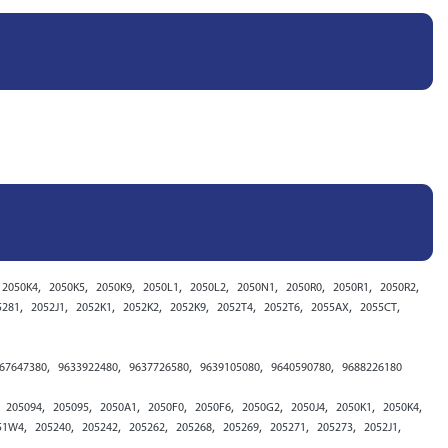
,
,
,
,
,
,
,
,
,
2050K4
2050K5
2050K9
2050L1
2050L2
2050N1
2050R0
2050R1
2050R2
,
,
,
,
,
,
,
,
,
5281
2052J1
2052K1
2052K2
2052K9
2052T4
2052T6
2055AX
2055CT
,
,
,
,
,
67647380
9633922480
9637726580
9639105080
9640590780
9688226180
,
,
,
,
,
,
,
,
,
,
205094
205095
2050A1
2050F0
2050F6
2050G2
2050J4
2050K1
2050K4
,
,
,
,
,
,
,
,
,
51W4
205240
205242
205262
205268
205269
205271
205273
2052J1