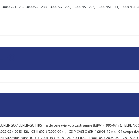
,
,
,
,
,
,
3000 951 125
3000 951 288
3000 951 296
3000 951 297
3000 951 341
3000 951 5
LEO
,
BERLINGO / BERLINGO FIRST nadwozie wielkoprzestrzenne (MPV) (1996-07 » )
BERLINGO
,
,
,
(2002-02 » 2013-12)
C3 II (SC_) (2009-09 » )
C3 PICASSO (SH_) (2008-12 » )
C4 coupe (LA
,
,
rzestrzenne (MPV) (UD_) (2006-10 » 2015-12)
C5 I (DC_) (2001-03 » 2005-03)
C5 I Break