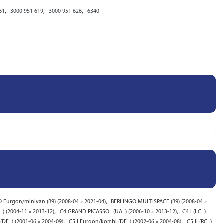
,
,
,
61
3000 951 619
3000 951 626
6340
,
 Furgon/minivan (B9) (2008-04 » 2021-04)
BERLINGO MULTISPACE (B9) (2008-04 »
,
,
_) (2004-11 » 2013-12)
C4 GRAND PICASSO I (UA_) (2006-10 » 2013-12)
C4 I (LC_)
,
,
 (DE_) (2001-06 » 2004-09)
C5 I Furgon/kombi (DE_) (2002-06 » 2004-08)
C5 II (RC_)