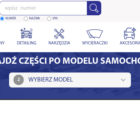
Wpisz
numer
NUMER
NAZWA
VIN
YNY
DETAILING
NARZĘDZIA
WYCIERACZKI
AKCESORI
JDŹ CZĘŚCI PO MODELU SAMOC
2