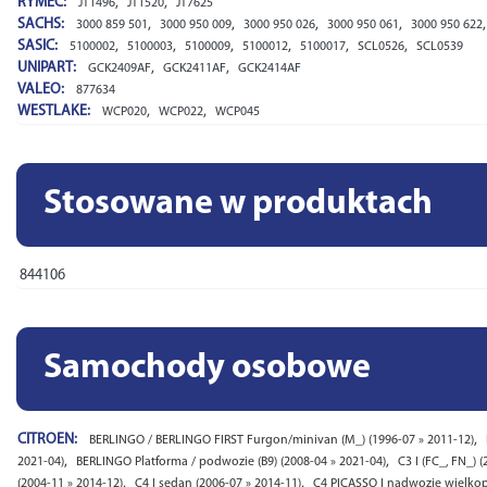
RYMEC:
,
,
JT1496
JT1520
JT7625
SACHS:
,
,
,
,
3000 859 501
3000 950 009
3000 950 026
3000 950 061
3000 950 622
SASIC:
,
,
,
,
,
,
5100002
5100003
5100009
5100012
5100017
SCL0526
SCL0539
UNIPART:
,
,
GCK2409AF
GCK2411AF
GCK2414AF
VALEO:
877634
WESTLAKE:
,
,
WCP020
WCP022
WCP045
Stosowane w produktach
VA
844106
Samochody osobowe
CITROEN:
,
BERLINGO / BERLINGO FIRST Furgon/minivan (M_) (1996-07 » 2011-12)
,
,
2021-04)
BERLINGO Platforma / podwozie (B9) (2008-04 » 2021-04)
C3 I (FC_, FN_) 
,
,
(2004-11 » 2014-12)
C4 I sedan (2006-07 » 2014-11)
C4 PICASSO I nadwozie wielkop