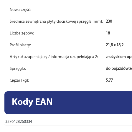
Nowa część:
Średnica zewnętrzna płyty dociskowej sprzęgła [mm]:
230
Liczba zębów:
18
Profil piasty:
21,8 x 18,2
Artykuł uzupełniający / informacja uzupełniająca 2:
z łożyskiem 
Sprzęgło:
do pojazdów z
Ciężar [kg]:
5,77
Kody EAN
3276428260334