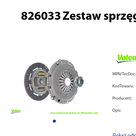
826033
Zestaw sprzę
MPN/TecDoc:
KodTowaru:
Producent:
Opis:
Pokaż odp