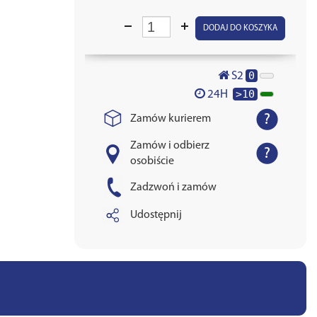
DODAJ DO KOSZYKA
0
S2
>10
24H
Zamów kurierem
Zamów i odbierz
osobiście
Zadzwoń i zamów
Udostępnij