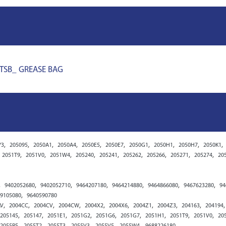
TSB_ GREASE BAG
,
,
,
,
,
,
,
,
,
,
Y3
205095
2050A1
2050A4
2050E5
2050E7
2050G1
2050H1
2050H7
2050K1
,
,
,
,
,
,
,
,
,
2051T9
2051V0
2051W4
205240
205241
205262
205266
205271
205274
20
,
,
,
,
,
,
,
9402052680
9402052710
9464207180
9464214880
9464866080
9467623280
94
,
9105080
9640590780
,
,
,
,
,
,
,
,
,
AV
2004CC
2004CV
2004CW
2004X2
2004X6
2004Z1
2004Z3
204163
204194
,
,
,
,
,
,
,
,
,
205145
205147
2051E1
2051G2
2051G6
2051G7
2051H1
2051T9
2051V0
20
,
,
,
,
,
,