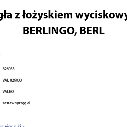
gła z łożyskiem wycisk
BERLINGO, BERL
826033
VAL 826033
VALEO
zestaw sprzęgieł
owiedniki >