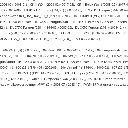
,
,
(2004-09 » 2008-01)
C5 III (RD_) (2008-02 » 2017-05)
C5 III Break (RW_) (2008-02 » 2017-0
,
,
-02 » 2002-08)
JUMPER II Autobus (244, Z_) (2002-04 » )
JUMPER II Furgon (244) (2002-0
,
 / podwozie (BU_, BV_, BW_, BX_) (1999-10 » 2006-10)
JUMPY II (VF7) (2007-01 » 2016-03
,
,
 (N0) (1998-01 » 2005-04)
XSARA Furgon/hatchback (N3_) (1998-05 » 2005-03)
XSARA 
,
,
,
2 » )
DUCATO Furgon (230_) (1994-03 » 2005-05)
DUCATO Furgon (244_) (2001-12 » )
,
,
obus (270_, 272_) (2007-01 » 2016-03)
SCUDO Furgon (220_) (1996-02 » 2006-12)
SCU
,
ULYSSE (179_) (2002-08 » 2011-06)
ULYSSE (220_) (1994-06 » 2002-08)
,
,
,
206 SW (2E/K) (2002-07 » )
207 (WA_, WC_) (2006-02 » 2015-12)
207 Furgon/hatchback
,
,
,
2009-12)
307 CC (3B) (2003-03 » 2009-06)
307 SW (3H) (2002-03 » 2009-12)
307 SW Furg
,
,
gon/kombi (4E_) (2008-01 » 2012-12)
406 (8B) (1995-08 » 2005-01)
406 Break (8E/F) (199
,
,
,
000-01 » )
806 (221) (1994-06 » 2002-08)
806 Van (AF_) (1994-06 » 2003-02)
807 (EB_) (
,
,
,
12 » )
EXPERT (224_) (1995-10 » 2006-12)
EXPERT Furgon (222) (1995-07 » 2008-03)
EX
,
,
VF3X_) (2007-01 » )
PARTNER Furgon/minivan (2008-04 » )
PARTNER Furgon/minivan (5_
,
ie wielkoprzestrzenne (MPV) (G_) (2008-07 » 2013-12)
PARTNER Platforma / podwozie 