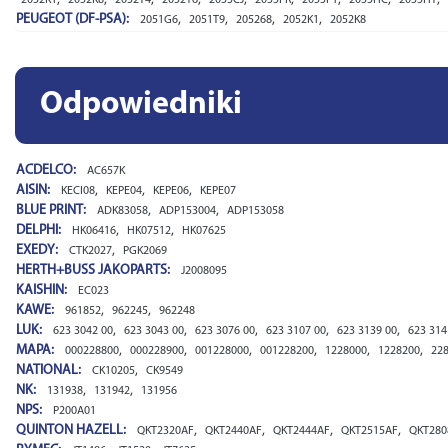
2052K1
2052K8
2052T4
2052T6
2055CJ
2055FR
2055FY
2055HC
2055HT
PEUGEOT (DF-PSA):
,
,
,
,
2051G6
2051T9
205268
2052K1
2052K8
Odpowiedniki
ACDELCO:
AC657K
AISIN:
,
,
,
KECI08
KEPE04
KEPE06
KEPE07
BLUE PRINT:
,
,
ADK83058
ADP153004
ADP153058
DELPHI:
,
,
HK06416
HK07512
HK07625
EXEDY:
,
CTK2027
PGK2069
HERTH+BUSS JAKOPARTS:
J2008095
KAISHIN:
EC023
KAWE:
,
,
961852
962245
962248
LUK:
,
,
,
,
,
623 3042 00
623 3043 00
623 3076 00
623 3107 00
623 3139 00
623 314
MAPA:
,
,
,
,
,
,
000228800
000228900
001228000
001228200
1228000
1228200
22
NATIONAL:
,
CK10205
CK9549
NK:
,
,
131938
131942
131956
NPS:
P200A01
QUINTON HAZELL:
,
,
,
,
QKT2320AF
QKT2440AF
QKT2444AF
QKT2515AF
QKT280