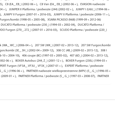
,
,
,
5)
C8 (EA_, EB_) (2002-06 » )
C8 Van (EA_, EB_) (2002-06 » )
EVASION nadwozie
,
,
4 » )
JUMPER II Platforma / podwozie (244) (2002-02 » )
JUMPY I (U6U_) (1994-06 »
,
,
,
)
JUMPY II Furgon (2007-01 » 2016-03)
JUMPY II Platforma / podwozie (2006-11 » )
,
Furgon/kombi (1998-05 » 2005-08)
XSARA PICASSO (N68) (1999-09 » 2012-06)
,
DUCATO Platforma / podwozie (230_) (1994-03 » 2002-04)
DUCATO Platforma /
,
DO Furgon (270_, 272_) (2007-01 » 2016-03)
SCUDO Platforma / podwozie (220_)
,
,
 (WA_, WC_) (2006-04 » )
207 SW (WK_) (2007-02 » 2013-12)
207 SW Furgon/kombi
,
,
on/kombi (3E_, 3H_) (2002-04 » 2009-12)
308 CC (4B_) (2009-02 » 2015-12)
308 I
,
,
,
6-10 » 2004-10)
406 coupe (8C) (1997-03 » 2005-02)
407 (6D_) (2004-02 » 2013-12)
,
,
2002-06 » )
BOXER Autobus (244, Z_) (2001-12 » )
BOXER Furgon (230L) (1994-03 »
,
PERT Furgon (VF3A_, VF3U_, VF3X_) (2007-01 » )
EXPERT Platforma / podwozie
,
, G_) (1996-06 » )
PARTNER nadwozie wielkoprzestrzenne (MPV) (5_, G_) (1996-05 »
,
,
(2009-01 » )
PARTNER Platforma / podwozie (5_, G_) (1997-03 » 2008-07)
PARTNER