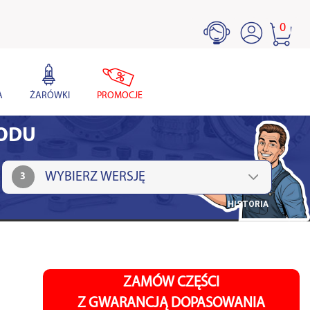
0
A
ŻARÓWKI
PROMOCJE
HODU
3
HISTORIA
ZAMÓW CZĘŚCI
Z GWARANCJĄ DOPASOWANIA