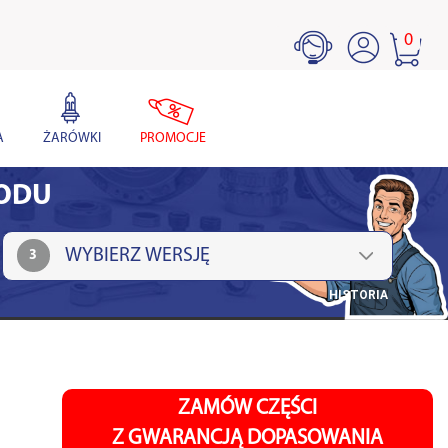
0
A
ŻARÓWKI
PROMOCJE
HODU
3
HISTORIA
ZAMÓW CZĘŚCI
Z GWARANCJĄ DOPASOWANIA