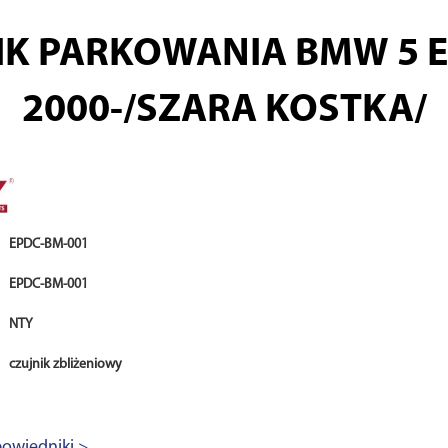
K PARKOWANIA BMW 5 E3
2000-/SZARA KOSTKA/
EPDC-BM-001
EPDC-BM-001
NTY
czujnik zbliżeniowy
owiedniki >