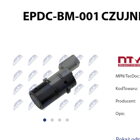
EPDC-BM-001
CZUJNI
MPN/TecDoc:
KodTowaru:
Producent:
Opis:
Pokaż odp