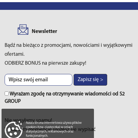
Newsletter
Bądź na bieżąco z promocjami, nowościami i wyjątkowymi
ofertami.
ODBIERZ BONUS na pierwsze zakupy!
Zapisz się >
Wyrażam zgodę na otrzymywanie wiadomości od S2
GROUP
Nie wysyłamy spamu!
Nasza strona internetowa używa plików
cookies (tzw. ciasteczka) w celach
W każdym momencie możesz sie wypisać
statystycznych, reklamowych oraz
funkcjonalnych.