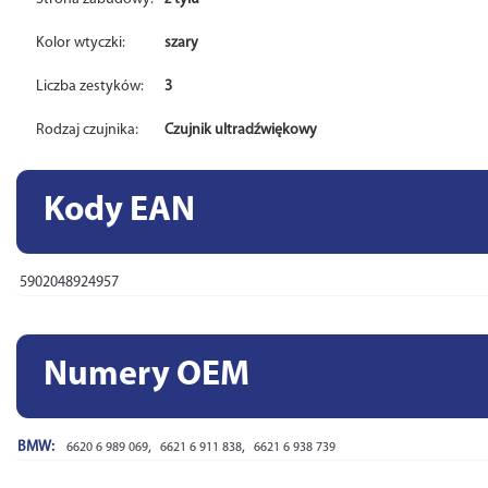
Kolor wtyczki:
szary
Liczba zestyków:
3
Rodzaj czujnika:
Czujnik ultradźwiękowy
Kody EAN
5902048924957
Numery OEM
BMW:
,
,
6620 6 989 069
6621 6 911 838
6621 6 938 739