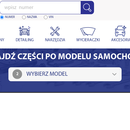
Wpisz
numer
NUMER
NAZWA
VIN
YNY
DETAILING
NARZĘDZIA
WYCIERACZKI
AKCESORI
JDŹ CZĘŚCI PO MODELU SAMOC
2