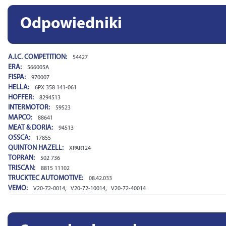
Odpowiedniki
A.I.C. COMPETITION:
54427
ERA:
566005A
FISPA:
970007
HELLA:
6PX 358 141-061
HOFFER:
8294513
INTERMOTOR:
59523
MAPCO:
88641
MEAT & DORIA:
94513
OSSCA:
17855
QUINTON HAZELL:
XPAR124
TOPRAN:
502 736
TRISCAN:
8815 11102
TRUCKTEC AUTOMOTIVE:
08.42.033
VEMO:
,
,
V20-72-0014
V20-72-10014
V20-72-40014