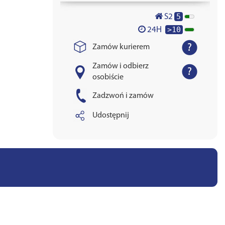
5
S2
>10
24H
Zamów kurierem
Zamów i odbierz
osobiście
Zadzwoń i zamów
Udostępnij