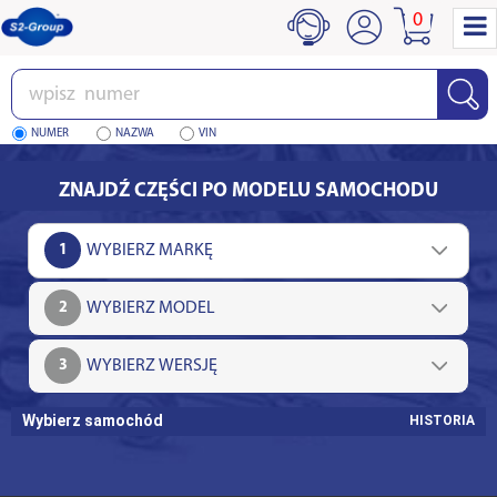
0
Wpisz
numer
NUMER
NAZWA
VIN
ZNAJDŹ CZĘŚCI PO MODELU SAMOCHODU
1
2
3
Wybierz samochód
HISTORIA