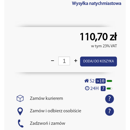
Wysyłka natychmiastowa
110,70 zł
w tym 23% VAT
DODAJ DO KOSZYKA
>10
S2
7
24H
Zamów kurierem
Zamów i odbierz osobiście
Zadzwoń i zamów