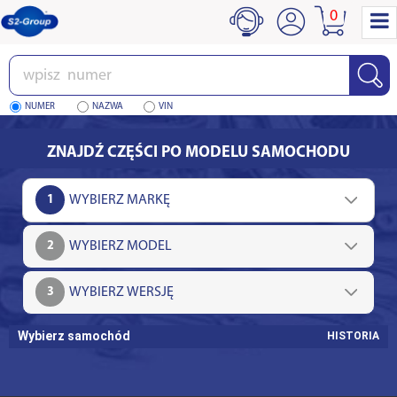
0
Wpisz
numer
NUMER
NAZWA
VIN
ZNAJDŹ CZĘŚCI PO MODELU SAMOCHODU
1
2
3
Wybierz samochód
HISTORIA