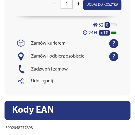
DODAJ DO KOSZYKA
0
S2
>10
24H
Zamów kurierem
Zamów i odbierz osobiście
Zadzwoń i zamów
Udostępnij
Kody EAN
5902048277893