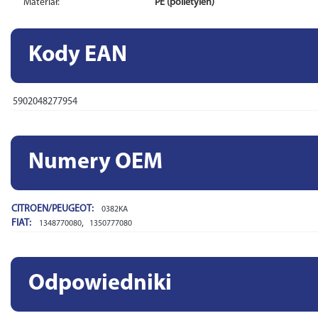
Materiał:
PE (polietylen)
Kody EAN
5902048277954
Numery OEM
CITROEN/PEUGEOT:
0382KA
FIAT:
,
1348770080
1350777080
Odpowiedniki