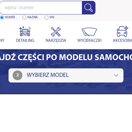
Wpisz
numer
NUMER
NAZWA
VIN
YNY
DETAILING
NARZĘDZIA
WYCIERACZKI
AKCESORI
JDŹ CZĘŚCI PO MODELU SAMOC
2