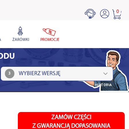
0
A
ŻARÓWKI
PROMOCJE
HODU
3
HISTORIA
ZAMÓW CZĘŚCI
Z GWARANCJĄ DOPASOWANIA