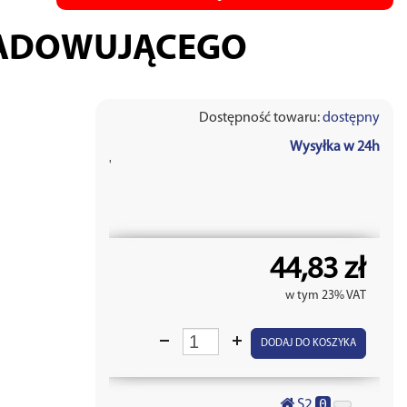
ŁADOWUJĄCEGO
Dostępność towaru:
dostępny
Wysyłka w 24h
'
44,83 zł
w tym 23% VAT
DODAJ DO KOSZYKA
0
S2