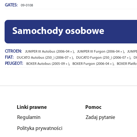
GATES:
09-0108
Samochody osobowe
CITROEN:
,
,
JUMPER III Autobus (2006-04 » )
JUMPER III Furgon (2006-04 » )
JUMPER
FIAT:
,
,
DUCATO Autobus (250_) (2006-07 » )
DUCATO Furgon (250_) (2006-07 » )
DU
PEUGEOT:
,
,
BOXER Autobus (2005-09 » )
BOXER Furgon (2006-04 » )
BOXER Platfo
Linki prawne
Pomoc
Regulamin
Zadaj pytanie
Polityka prywatności