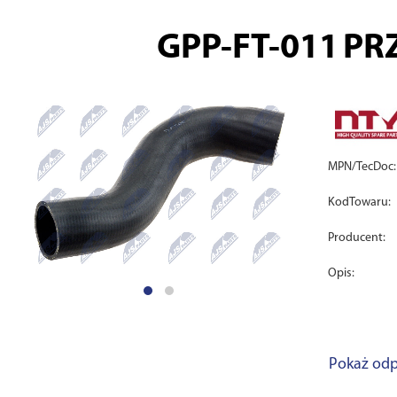
GPP-FT-011
PR
MPN/TecDoc:
KodTowaru:
Producent:
Opis:
Pokaż odp