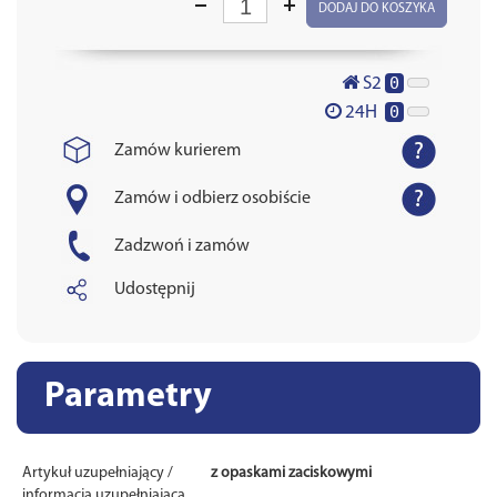
DODAJ DO KOSZYKA
0
S2
0
24H
Zamów kurierem
Zamów i odbierz osobiście
Zadzwoń i zamów
Udostępnij
Parametry
Artykuł uzupełniający /
z opaskami zaciskowymi
informacja uzupełniająca