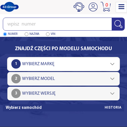
0
Wpisz
numer
NUMER
NAZWA
VIN
ZNAJDŹ CZĘŚCI PO MODELU SAMOCHODU
1
2
3
Wybierz samochód
HISTORIA