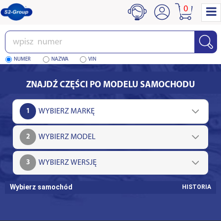
0
Wpisz
numer
NUMER
NAZWA
VIN
ZNAJDŹ CZĘŚCI PO MODELU SAMOCHODU
1
2
3
Wybierz samochód
HISTORIA