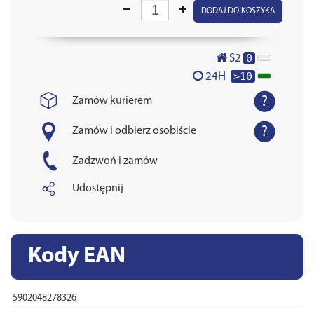
DODAJ DO KOSZYKA
0
S2
>10
24H
Zamów kurierem
Zamów i odbierz osobiście
Zadzwoń i zamów
Udostępnij
Kody EAN
5902048278326