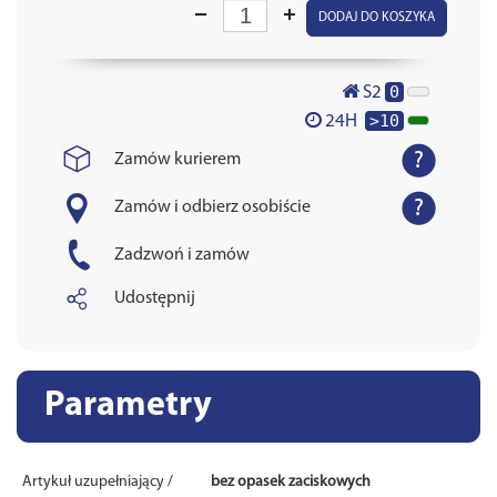
DODAJ DO KOSZYKA
0
S2
>10
24H
Zamów kurierem
Zamów i odbierz osobiście
Zadzwoń i zamów
Udostępnij
Parametry
Artykuł uzupełniający /
bez opasek zaciskowych