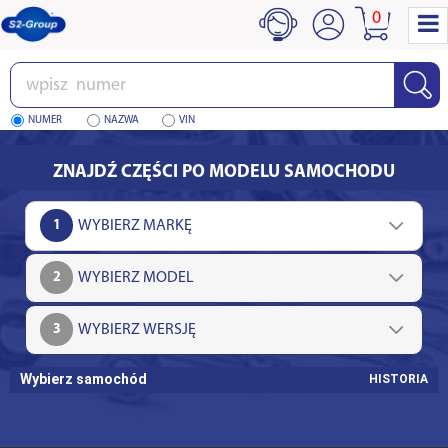
0
Wpisz
numer
NUMER
NAZWA
VIN
ZNAJDŹ CZĘŚCI PO MODELU SAMOCHODU
1
2
3
Wybierz samochód
HISTORIA