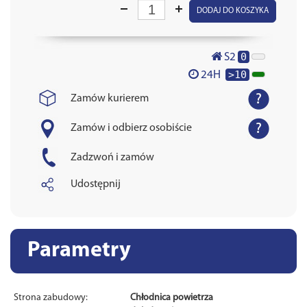
DODAJ DO KOSZYKA
0
S2
>10
24H
Zamów kurierem
Zamów i odbierz osobiście
Zadzwoń i zamów
Udostępnij
Parametry
Strona zabudowy:
Chłodnica powietrza