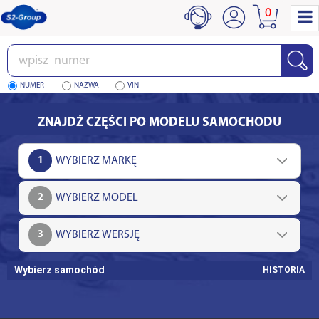
0
Wpisz
numer
NUMER
NAZWA
VIN
ZNAJDŹ CZĘŚCI PO MODELU SAMOCHODU
1
2
3
Wybierz samochód
HISTORIA