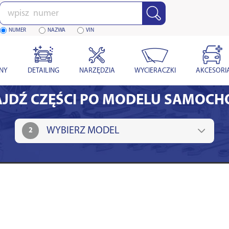
Wpisz
numer
NUMER
NAZWA
VIN
YNY
DETAILING
NARZĘDZIA
WYCIERACZKI
AKCESORI
JDŹ CZĘŚCI PO MODELU SAMOC
2