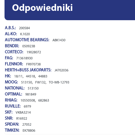
Odpowiedniki
A.B.S.:
200584
AL-KO:
K.1020
AUTOMOTIVE BEARINGS:
ABK1430
BENDIX:
050923B
CORTECO:
19028072
FAG:
713618930
FLENNOR:
FR970738
HERTH+BUSS JAKOPARTS:
J4702036
HK:
,
,
18/11
44518
44883
MOOG:
,
,
513150
FW132
TO-WB-12793
NATIONAL:
513150
OPTIMAL:
981849
RHIAG:
,
10550508
682863
RUVILLE:
6979
SKF:
VKBA3214
SNR:
R16922
SPIDAN:
27052
TIMKEN:
EK78806