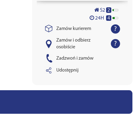
2
S2
4
24H
Zamów kurierem
Zamów i odbierz
osobiście
Zadzwoń i zamów
Udostępnij