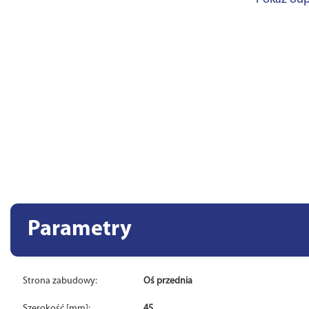
Parametry
Strona zabudowy:
Oś przednia
Szerokość [mm]:
45