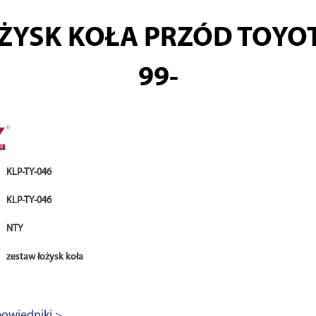
YSK KOŁA PRZÓD TOYOTA
99-
KLP-TY-046
KLP-TY-046
NTY
zestaw łożysk koła
owiedniki >