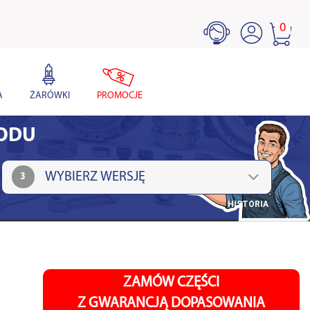
0
A
ŻARÓWKI
PROMOCJE
HODU
3
HISTORIA
ZAMÓW CZĘŚCI
Z GWARANCJĄ DOPASOWANIA