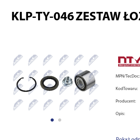
KLP-TY-046
ZESTAW ŁOŻ
MPN/TecDoc:
KodTowaru:
Producent:
Opis:
Pokaż odp