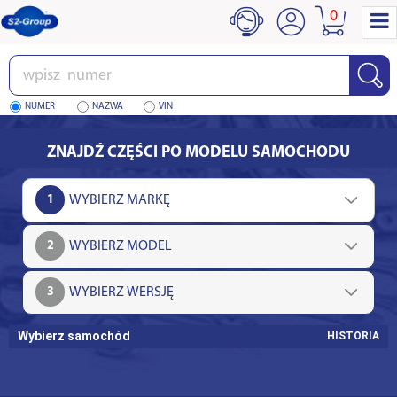
0
Wpisz
numer
NUMER
NAZWA
VIN
ZNAJDŹ CZĘŚCI PO MODELU SAMOCHODU
1
2
3
Wybierz samochód
HISTORIA