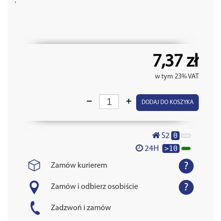
'
7,37 zł
w tym 23% VAT
DODAJ DO KOSZYKA
0
S2
>10
24H
Zamów kurierem
Zamów i odbierz osobiście
Zadzwoń i zamów