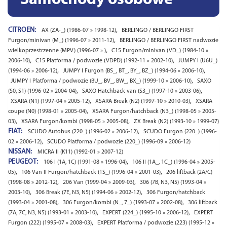
Samochody osobowe
CITROEN:
,
AX (ZA-_) (1986-07 » 1998-12)
BERLINGO / BERLINGO FIRST
,
Furgon/minivan (M_) (1996-07 » 2011-12)
BERLINGO / BERLINGO FIRST nadwozie
,
wielkoprzestrzenne (MPV) (1996-07 » )
C15 Furgon/minivan (VD_) (1984-10 »
,
,
2006-10)
C15 Platforma / podwozie (VDPD) (1992-11 » 2002-10)
JUMPY I (U6U_)
,
,
(1994-06 » 2006-12)
JUMPY I Furgon (BS_, BT_, BY_, BZ_) (1994-06 » 2006-10)
,
JUMPY I Platforma / podwozie (BU_, BV_, BW_, BX_) (1999-10 » 2006-10)
SAXO
,
,
(S0, S1) (1996-02 » 2004-04)
SAXO Hatchback van (S3_) (1997-10 » 2003-06)
,
,
XSARA (N1) (1997-04 » 2005-12)
XSARA Break (N2) (1997-10 » 2010-03)
XSARA
,
coupe (N0) (1998-01 » 2005-04)
XSARA Furgon/hatchback (N3_) (1998-05 » 2005-
,
,
03)
XSARA Furgon/kombi (1998-05 » 2005-08)
ZX Break (N2) (1993-10 » 1999-07)
FIAT:
,
SCUDO Autobus (220_) (1996-02 » 2006-12)
SCUDO Furgon (220_) (1996-
,
02 » 2006-12)
SCUDO Platforma / podwozie (220_) (1996-09 » 2006-12)
NISSAN:
MICRA II (K11) (1992-01 » 2007-12)
PEUGEOT:
,
106 I (1A, 1C) (1991-08 » 1996-04)
106 II (1A_, 1C_) (1996-04 » 2005-
,
,
05)
106 Van II Furgon/hatchback (1S_) (1996-04 » 2001-03)
206 liftback (2A/C)
,
,
(1998-08 » 2012-12)
206 Van (1999-04 » 2009-03)
306 (7B, N3, N5) (1993-04 »
,
,
2003-10)
306 Break (7E, N3, N5) (1994-06 » 2002-12)
306 Furgon/hatchback
,
,
(1993-04 » 2001-08)
306 Furgon/kombi (N_, 7_) (1993-07 » 2002-08)
306 liftback
,
,
(7A, 7C, N3, N5) (1993-01 » 2003-10)
EXPERT (224_) (1995-10 » 2006-12)
EXPERT
,
Furgon (222) (1995-07 » 2008-03)
EXPERT Platforma / podwozie (223) (1995-12 »