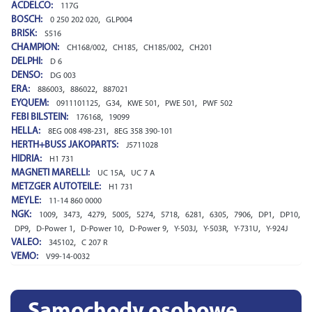
ACDELCO:
117G
BOSCH:
,
0 250 202 020
GLP004
BRISK:
S516
CHAMPION:
,
,
,
CH168/002
CH185
CH185/002
CH201
DELPHI:
D 6
DENSO:
DG 003
ERA:
,
,
886003
886022
887021
EYQUEM:
,
,
,
,
0911101125
G34
KWE 501
PWE 501
PWF 502
FEBI BILSTEIN:
,
176168
19099
HELLA:
,
8EG 008 498-231
8EG 358 390-101
HERTH+BUSS JAKOPARTS:
J5711028
HIDRIA:
H1 731
MAGNETI MARELLI:
,
UC 15A
UC 7 A
METZGER AUTOTEILE:
H1 731
MEYLE:
11-14 860 0000
NGK:
,
,
,
,
,
,
,
,
,
,
,
1009
3473
4279
5005
5274
5718
6281
6305
7906
DP1
DP10
,
,
,
,
,
,
,
DP9
D-Power 1
D-Power 10
D-Power 9
Y-503J
Y-503R
Y-731U
Y-924J
VALEO:
,
345102
C 207 R
VEMO:
V99-14-0032