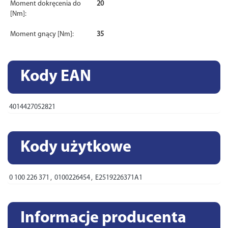
Moment dokręcenia do
20
[Nm]:
Moment gnący [Nm]:
35
Kody EAN
4014427052821
Kody użytkowe
0 100 226 371
,
0100226454
,
E2519226371A1
Informacje producenta