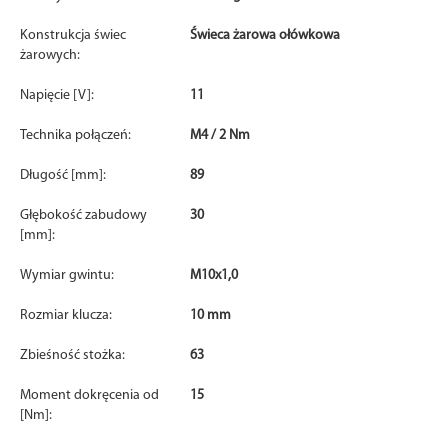
Konstrukcja świec
Świeca żarowa ołówkowa
żarowych:
Napięcie [V]:
11
Technika połączeń:
M4 / 2 Nm
Długość [mm]:
89
Głębokość zabudowy
30
[mm]:
Wymiar gwintu:
M10x1,0
Rozmiar klucza:
10 mm
Zbieśność stożka:
63
Moment dokręcenia od
15
[Nm]: