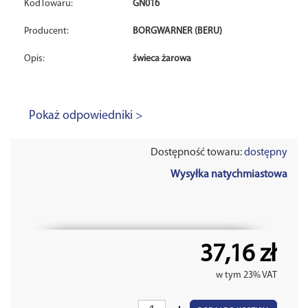
KodTowaru:
GN016
Producent:
BORGWARNER (BERU)
Opis:
świeca żarowa
Pokaż odpowiedniki >
Dostępność towaru:
dostępny
Wysyłka natychmiastowa
37,16 zł
w tym 23% VAT