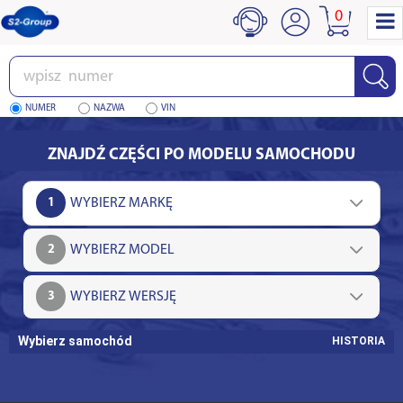
0
Wpisz
numer
NUMER
NAZWA
VIN
ZNAJDŹ CZĘŚCI PO MODELU SAMOCHODU
1
2
3
Wybierz samochód
HISTORIA