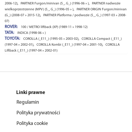
,
,
2006-12)
PARTNER Furgon/minivan (5_, G_) (1996-06 » )
PARTNER nadwozie
,
wielkoprzestrzenne (MPV) (5_, G_) (1996-05 » )
PARTNER ORIGIN Furgon/minivan
,
(G_) (2008-07 » 2015-12)
PARTNER Platforma / podwozie (5_, G_) (1997-03 » 2008-
07)
ROVER:
100 / METRO liftback (XP) (1989-11 » 1998-12)
TATA:
INDICA (1998-06 » )
TOYOTA:
,
COROLLA (_E11_) (1995-05 » 2003-02)
COROLLA Compact (_E11_)
,
,
(1997-04 » 2002-01)
COROLLA Kombi (_E11_) (1997-04 » 2001-10)
COROLLA
Liftback (_E11_) (1997-04 » 2002-01)
Linki prawne
Regulamin
Polityka prywatności
Polityka cookie