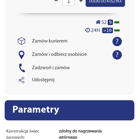
DODAJ DO KOSZYKA
9
S2
>10
24H
Zamów kurierem
Zamów i odbierz osobiście
Zadzwoń i zamów
Udostępnij
Parametry
Konstrukcja świec
zdolny do nagrzewania
żarowych:
wtórnego