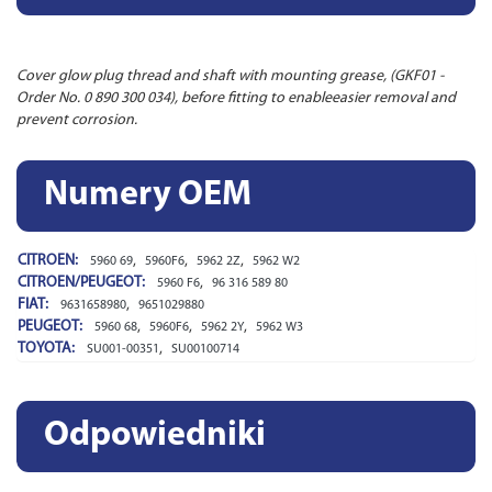
Cover glow plug thread and shaft with mounting grease, (GKF01 -
Order No. 0 890 300 034), before fitting to enableeasier removal and
prevent corrosion.
Numery OEM
CITROEN:
,
,
,
5960 69
5960F6
5962 2Z
5962 W2
CITROEN/PEUGEOT:
,
5960 F6
96 316 589 80
FIAT:
,
9631658980
9651029880
PEUGEOT:
,
,
,
5960 68
5960F6
5962 2Y
5962 W3
TOYOTA:
,
SU001-00351
SU00100714
Odpowiedniki