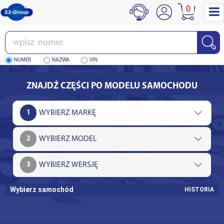
0
Wpisz
numer
NUMER
NAZWA
VIN
ZNAJDŹ CZĘŚCI PO MODELU SAMOCHODU
1
2
3
Wybierz samochód
HISTORIA