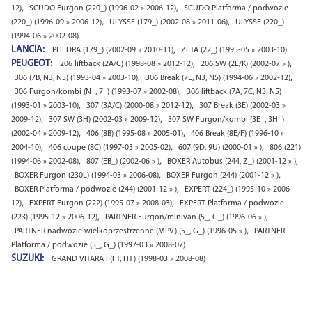
,
,
12)
SCUDO Furgon (220_) (1996-02 » 2006-12)
SCUDO Platforma / podwozie
,
,
(220_) (1996-09 » 2006-12)
ULYSSE (179_) (2002-08 » 2011-06)
ULYSSE (220_)
(1994-06 » 2002-08)
LANCIA:
,
PHEDRA (179_) (2002-09 » 2010-11)
ZETA (22_) (1995-05 » 2003-10)
PEUGEOT:
,
,
206 liftback (2A/C) (1998-08 » 2012-12)
206 SW (2E/K) (2002-07 » )
,
,
306 (7B, N3, N5) (1993-04 » 2003-10)
306 Break (7E, N3, N5) (1994-06 » 2002-12)
,
306 Furgon/kombi (N_, 7_) (1993-07 » 2002-08)
306 liftback (7A, 7C, N3, N5)
,
,
(1993-01 » 2003-10)
307 (3A/C) (2000-08 » 2012-12)
307 Break (3E) (2002-03 »
,
,
2009-12)
307 SW (3H) (2002-03 » 2009-12)
307 SW Furgon/kombi (3E_, 3H_)
,
,
(2002-04 » 2009-12)
406 (8B) (1995-08 » 2005-01)
406 Break (8E/F) (1996-10 »
,
,
,
2004-10)
406 coupe (8C) (1997-03 » 2005-02)
607 (9D, 9U) (2000-01 » )
806 (221)
,
,
,
(1994-06 » 2002-08)
807 (EB_) (2002-06 » )
BOXER Autobus (244, Z_) (2001-12 » )
,
,
BOXER Furgon (230L) (1994-03 » 2006-08)
BOXER Furgon (244) (2001-12 » )
,
BOXER Platforma / podwozie (244) (2001-12 » )
EXPERT (224_) (1995-10 » 2006-
,
,
12)
EXPERT Furgon (222) (1995-07 » 2008-03)
EXPERT Platforma / podwozie
,
,
(223) (1995-12 » 2006-12)
PARTNER Furgon/minivan (5_, G_) (1996-06 » )
,
PARTNER nadwozie wielkoprzestrzenne (MPV) (5_, G_) (1996-05 » )
PARTNER
Platforma / podwozie (5_, G_) (1997-03 » 2008-07)
SUZUKI:
GRAND VITARA I (FT, HT) (1998-03 » 2008-08)