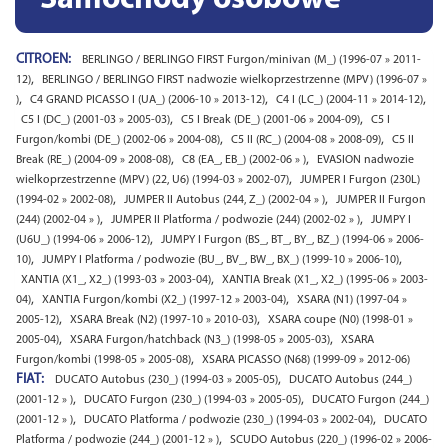
Samochody osobowe
CITROEN:
BERLINGO / BERLINGO FIRST Furgon/minivan (M_) (1996-07 » 2011-
,
12)
BERLINGO / BERLINGO FIRST nadwozie wielkoprzestrzenne (MPV) (1996-07 »
,
,
,
)
C4 GRAND PICASSO I (UA_) (2006-10 » 2013-12)
C4 I (LC_) (2004-11 » 2014-12)
,
,
C5 I (DC_) (2001-03 » 2005-03)
C5 I Break (DE_) (2001-06 » 2004-09)
C5 I
,
,
Furgon/kombi (DE_) (2002-06 » 2004-08)
C5 II (RC_) (2004-08 » 2008-09)
C5 II
,
,
Break (RE_) (2004-09 » 2008-08)
C8 (EA_, EB_) (2002-06 » )
EVASION nadwozie
,
wielkoprzestrzenne (MPV) (22, U6) (1994-03 » 2002-07)
JUMPER I Furgon (230L)
,
,
(1994-02 » 2002-08)
JUMPER II Autobus (244, Z_) (2002-04 » )
JUMPER II Furgon
,
,
(244) (2002-04 » )
JUMPER II Platforma / podwozie (244) (2002-02 » )
JUMPY I
,
(U6U_) (1994-06 » 2006-12)
JUMPY I Furgon (BS_, BT_, BY_, BZ_) (1994-06 » 2006-
,
,
10)
JUMPY I Platforma / podwozie (BU_, BV_, BW_, BX_) (1999-10 » 2006-10)
,
XANTIA (X1_, X2_) (1993-03 » 2003-04)
XANTIA Break (X1_, X2_) (1995-06 » 2003-
,
,
04)
XANTIA Furgon/kombi (X2_) (1997-12 » 2003-04)
XSARA (N1) (1997-04 »
,
,
2005-12)
XSARA Break (N2) (1997-10 » 2010-03)
XSARA coupe (N0) (1998-01 »
,
,
2005-04)
XSARA Furgon/hatchback (N3_) (1998-05 » 2005-03)
XSARA
,
Furgon/kombi (1998-05 » 2005-08)
XSARA PICASSO (N68) (1999-09 » 2012-06)
FIAT:
,
DUCATO Autobus (230_) (1994-03 » 2005-05)
DUCATO Autobus (244_)
,
,
(2001-12 » )
DUCATO Furgon (230_) (1994-03 » 2005-05)
DUCATO Furgon (244_)
,
,
(2001-12 » )
DUCATO Platforma / podwozie (230_) (1994-03 » 2002-04)
DUCATO
,
Platforma / podwozie (244_) (2001-12 » )
SCUDO Autobus (220_) (1996-02 » 2006-