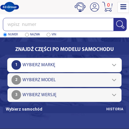
0
Wpisz
numer
NUMER
NAZWA
VIN
ZNAJDŹ CZĘŚCI PO MODELU SAMOCHODU
1
2
3
Wybierz samochód
HISTORIA