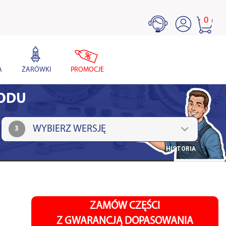
0
A
ŻARÓWKI
PROMOCJE
HODU
3
HISTORIA
ZAMÓW CZĘŚCI
Z GWARANCJĄ DOPASOWANIA