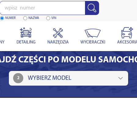
Wpisz
numer
NUMER
NAZWA
VIN
YNY
DETAILING
NARZĘDZIA
WYCIERACZKI
AKCESORI
JDŹ CZĘŚCI PO MODELU SAMOC
2