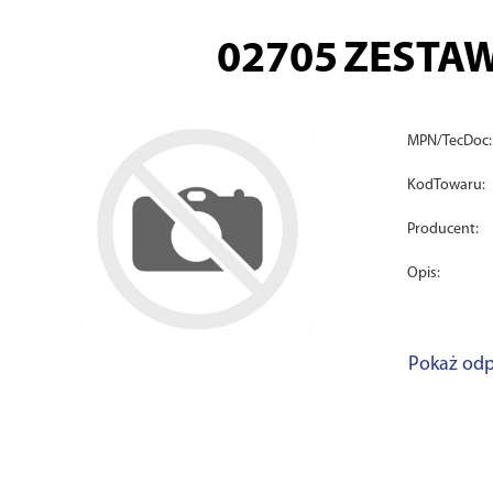
02705
ZESTAW
MPN/TecDoc:
KodTowaru:
Producent:
Opis:
Pokaż odp