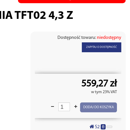
 TFT02 4,3 Z
Dostępność towaru:
niedostępny
ZAPYTAJ O DOSTĘPNOŚĆ
559,27 zł
w tym 23% VAT
DODAJ DO KOSZYKA
0
S2