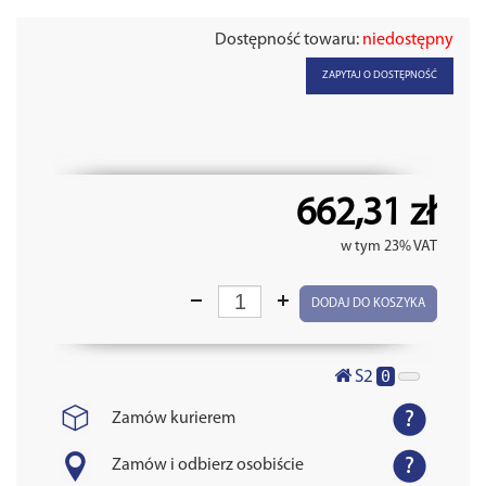
Dostępność towaru:
niedostępny
ZAPYTAJ O DOSTĘPNOŚĆ
662,31 zł
w tym 23% VAT
DODAJ DO KOSZYKA
0
S2
Zamów kurierem
Zamów i odbierz osobiście