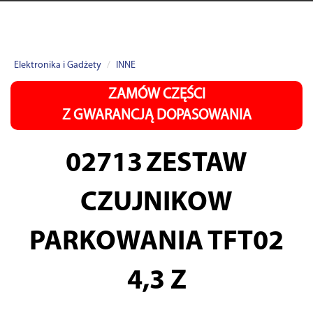
Elektronika i Gadżety
INNE
ZAMÓW CZĘŚCI
Z GWARANCJĄ DOPASOWANIA
02713
ZESTAW
CZUJNIKOW
PARKOWANIA TFT02
4,3 Z