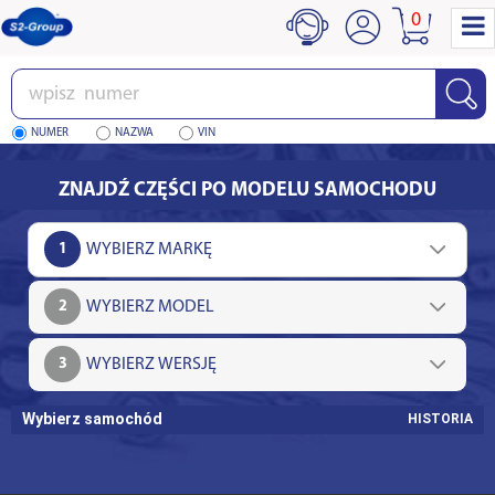
0
Wpisz
numer
NUMER
NAZWA
VIN
ZNAJDŹ CZĘŚCI PO MODELU SAMOCHODU
1
2
3
Wybierz samochód
HISTORIA