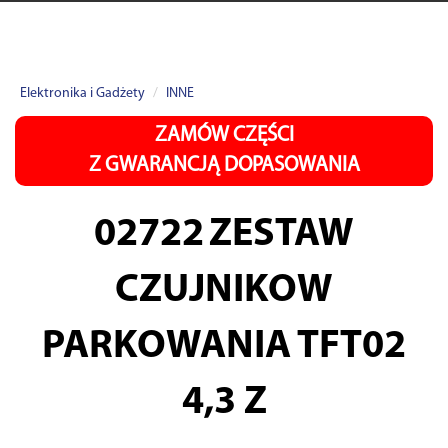
Elektronika i Gadżety
INNE
ZAMÓW CZĘŚCI
Z GWARANCJĄ DOPASOWANIA
02722
ZESTAW
CZUJNIKOW
PARKOWANIA TFT02
4,3 Z