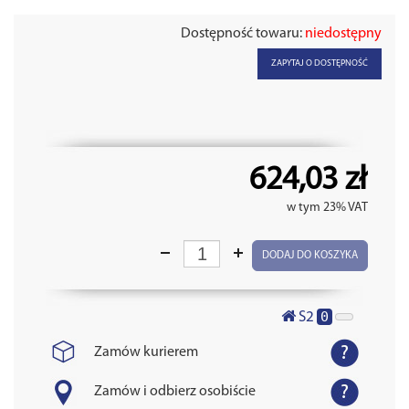
Dostępność towaru:
niedostępny
ZAPYTAJ O DOSTĘPNOŚĆ
624,03 zł
w tym 23% VAT
DODAJ DO KOSZYKA
0
S2
Zamów kurierem
Zamów i odbierz osobiście