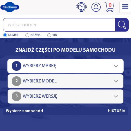
0
Wpisz
numer
NUMER
NAZWA
VIN
ZNAJDŹ CZĘŚCI PO MODELU SAMOCHODU
1
2
3
Wybierz samochód
HISTORIA