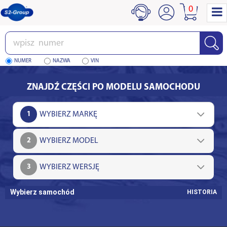
0
Wpisz
numer
NUMER
NAZWA
VIN
ZNAJDŹ CZĘŚCI PO MODELU SAMOCHODU
1
2
3
Wybierz samochód
HISTORIA