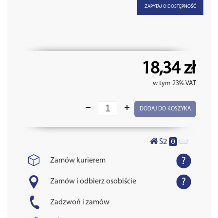
ZAPYTAJ O DOSTĘPNOŚĆ
18,34 zł
w tym 23% VAT
DODAJ DO KOSZYKA
0
S2
Zamów kurierem
Zamów i odbierz osobiście
Zadzwoń i zamów