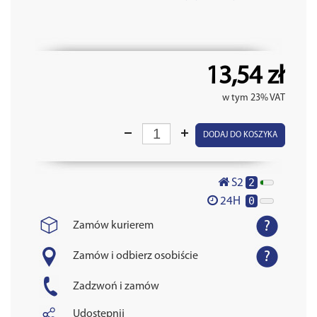
13,54 zł
w tym 23% VAT
DODAJ DO KOSZYKA
2
S2
0
24H
Zamów kurierem
Zamów i odbierz osobiście
Zadzwoń i zamów
Udostępnij