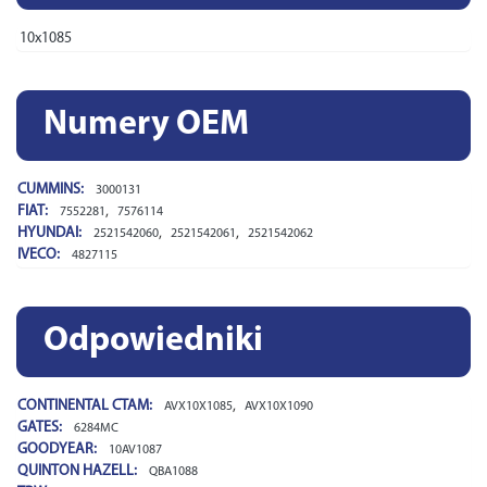
10x1085
Numery OEM
CUMMINS:
3000131
FIAT:
,
7552281
7576114
HYUNDAI:
,
,
2521542060
2521542061
2521542062
IVECO:
4827115
Odpowiedniki
CONTINENTAL CTAM:
,
AVX10X1085
AVX10X1090
GATES:
6284MC
GOODYEAR:
10AV1087
QUINTON HAZELL:
QBA1088