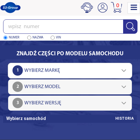
0
Wpisz
numer
NUMER
NAZWA
VIN
ZNAJDŹ CZĘŚCI PO MODELU SAMOCHODU
1
2
3
Wybierz samochód
HISTORIA