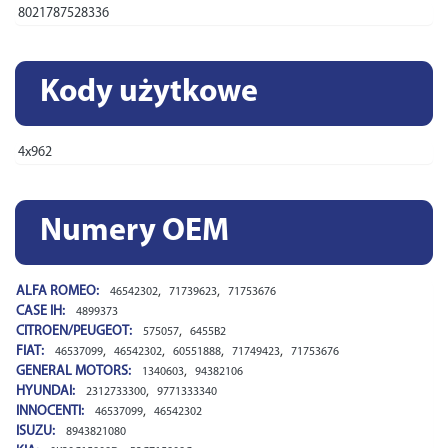
8021787528336
Kody użytkowe
4x962
Numery OEM
ALFA ROMEO:
,
,
46542302
71739623
71753676
CASE IH:
4899373
CITROEN/PEUGEOT:
,
575057
6455B2
FIAT:
,
,
,
,
46537099
46542302
60551888
71749423
71753676
GENERAL MOTORS:
,
1340603
94382106
HYUNDAI:
,
2312733300
9771333340
INNOCENTI:
,
46537099
46542302
ISUZU:
8943821080