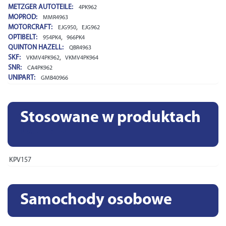
METZGER AUTOTEILE:
4PK962
MOPROD:
MMR4963
MOTORCRAFT:
,
EJG950
EJG962
OPTIBELT:
,
954PK4
966PK4
QUINTON HAZELL:
QBR4963
SKF:
,
VKMV4PK962
VKMV4PK964
SNR:
CA4PK962
UNIPART:
GMB40966
Stosowane w produktach
DAYCO
KPV157
Samochody osobowe