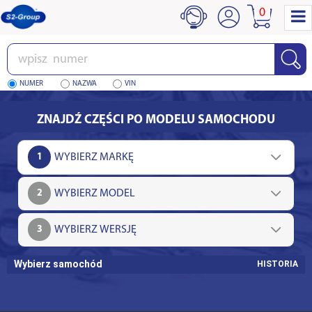
0
Wpisz
numer
NUMER
NAZWA
VIN
ZNAJDŹ CZĘŚCI PO MODELU SAMOCHODU
1
2
3
Wybierz samochód
HISTORIA