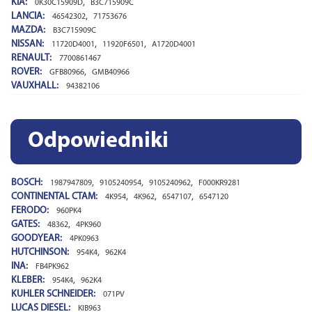
KIA:
,
0K30C15909D
B3C715909C
LANCIA:
,
46542302
71753676
MAZDA:
B3C715909C
NISSAN:
,
,
11720D4001
11920F6501
A1720D4001
RENAULT:
7700861467
ROVER:
,
GFB80966
GMB40966
VAUXHALL:
94382106
Odpowiedniki
BOSCH:
,
,
,
1987947809
9105240954
9105240962
F000KR9281
CONTINENTAL CTAM:
,
,
,
4K954
4K962
6547107
6547120
FERODO:
960PK4
GATES:
,
48362
4PK960
GOODYEAR:
4PK0963
HUTCHINSON:
,
954K4
962K4
INA:
FB4PK962
KLEBER:
,
954K4
962K4
KUHLER SCHNEIDER:
071PV
LUCAS DIESEL:
KIB963