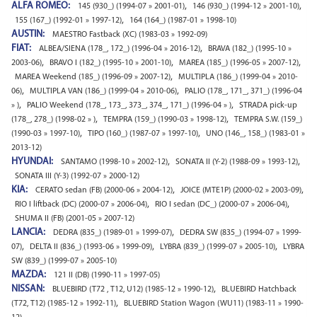
ALFA ROMEO:
,
,
145 (930_) (1994-07 » 2001-01)
146 (930_) (1994-12 » 2001-10)
,
155 (167_) (1992-01 » 1997-12)
164 (164_) (1987-01 » 1998-10)
AUSTIN:
MAESTRO Fastback (XC) (1983-03 » 1992-09)
FIAT:
,
ALBEA/SIENA (178_, 172_) (1996-04 » 2016-12)
BRAVA (182_) (1995-10 »
,
,
,
2003-06)
BRAVO I (182_) (1995-10 » 2001-10)
MAREA (185_) (1996-05 » 2007-12)
,
MAREA Weekend (185_) (1996-09 » 2007-12)
MULTIPLA (186_) (1999-04 » 2010-
,
,
06)
MULTIPLA VAN (186_) (1999-04 » 2010-06)
PALIO (178_, 171_, 371_) (1996-04
,
,
» )
PALIO Weekend (178_, 173_, 373_, 374_, 171_) (1996-04 » )
STRADA pick-up
,
,
(178_, 278_) (1998-02 » )
TEMPRA (159_) (1990-03 » 1998-12)
TEMPRA S.W. (159_)
,
,
(1990-03 » 1997-10)
TIPO (160_) (1987-07 » 1997-10)
UNO (146_, 158_) (1983-01 »
2013-12)
HYUNDAI:
,
,
SANTAMO (1998-10 » 2002-12)
SONATA II (Y-2) (1988-09 » 1993-12)
SONATA III (Y-3) (1992-07 » 2000-12)
KIA:
,
,
CERATO sedan (FB) (2000-06 » 2004-12)
JOICE (MTE1P) (2000-02 » 2003-09)
,
,
RIO I liftback (DC) (2000-07 » 2006-04)
RIO I sedan (DC_) (2000-07 » 2006-04)
SHUMA II (FB) (2001-05 » 2007-12)
LANCIA:
,
DEDRA (835_) (1989-01 » 1999-07)
DEDRA SW (835_) (1994-07 » 1999-
,
,
,
07)
DELTA II (836_) (1993-06 » 1999-09)
LYBRA (839_) (1999-07 » 2005-10)
LYBRA
SW (839_) (1999-07 » 2005-10)
MAZDA:
121 II (DB) (1990-11 » 1997-05)
NISSAN:
,
BLUEBIRD (T72 , T12, U12) (1985-12 » 1990-12)
BLUEBIRD Hatchback
,
(T72, T12) (1985-12 » 1992-11)
BLUEBIRD Station Wagon (WU11) (1983-11 » 1990-