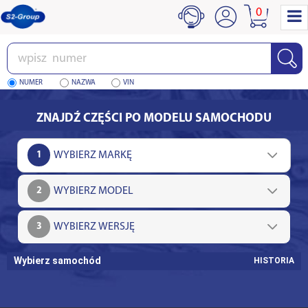
0
Wpisz
numer
NUMER
NAZWA
VIN
ZNAJDŹ CZĘŚCI PO MODELU SAMOCHODU
1
2
3
Wybierz samochód
HISTORIA