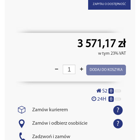
ZAPYTAJ O DOSTĘPNOŚĆ
3 571,17 zł
w tym 23% VAT
DODAJ DO KOSZYKA
0
S2
0
24H
Zamów kurierem
Zamów i odbierz osobiście
Zadzwoń i zamów