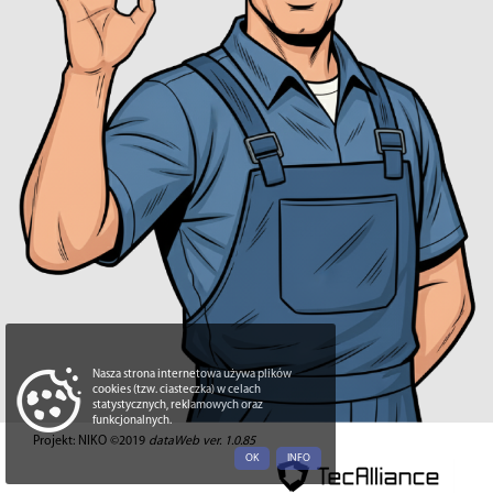
Nasza strona internetowa używa plików
cookies (tzw. ciasteczka) w celach
statystycznych, reklamowych oraz
funkcjonalnych.
Projekt: NIKO ©2019
dataWeb ver. 1.0.85
OK
INFO