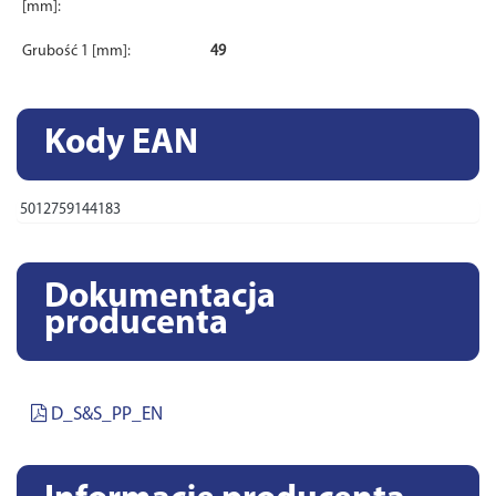
[mm]:
Grubość 1 [mm]:
49
Kody EAN
5012759144183
Dokumentacja
producenta
D_S&S_PP_EN