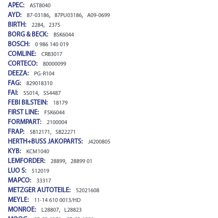
APEC:
AST8040
AYD:
,
,
87-03186
87PU03186
A09-0699
BIRTH:
,
2284
2375
BORG & BECK:
BSK6044
BOSCH:
0 986 140 019
COMLINE:
CRB3017
CORTECO:
80000099
DEEZA:
PG-R104
FAG:
829018310
FAI:
,
SS014
SS4487
FEBI BILSTEIN:
18179
FIRST LINE:
FSK6044
FORMPART:
2100004
FRAP:
,
SB12171
SB22271
HERTH+BUSS JAKOPARTS:
J4200805
KYB:
KCM1040
LEMFORDER:
,
28899
28899 01
LUO S:
512019
MAPCO:
33317
METZGER AUTOTEILE:
52021608
MEYLE:
11-14 610 0013/HD
MONROE:
,
L28807
L28823