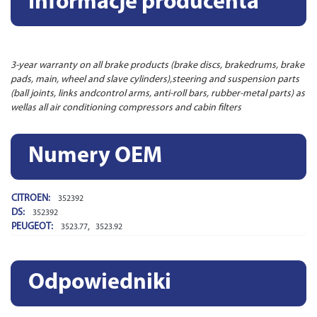
Informacje producenta
3-year warranty on all brake products (brake discs, brakedrums, brake
pads, main, wheel and slave cylinders),steering and suspension parts
(ball joints, links andcontrol arms, anti-roll bars, rubber-metal parts) as
wellas all air conditioning compressors and cabin filters
Numery OEM
CITROEN:
352392
DS:
352392
PEUGEOT:
,
3523.77
3523.92
Odpowiedniki