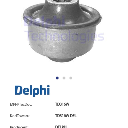
MPN/TecDoc:
TD316W
KodTowaru:
TD316W DEL
Producent:
DELPHI