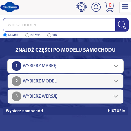
0
Wpisz
numer
NUMER
NAZWA
VIN
ZNAJDŹ CZĘŚCI PO MODELU SAMOCHODU
1
2
3
Wybierz samochód
HISTORIA