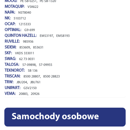
MOOG:
,
PE-SB-0251
PE-SB-1320
MOTAQUIP:
VSK622
NAPA:
NST8040
NK:
5103712
OCAP:
1215333
OPTIMAL:
G9-699
QUINTON HAZELL:
,
EMS3197
EMS8193
RUVILLE:
985936
SIDEM:
,
853609
853631
SKF:
VKDS 333011
SWAG:
62 73 0031
TALOSA:
,
57-09898
57-09955
TEKNOROT:
SB 136
TRISCAN:
,
8500 28807
8500 28823
TRW:
,
JBU204
JBU761
UNIPART:
GSV2150
VEMA:
,
20883
20926
Samochody osobowe