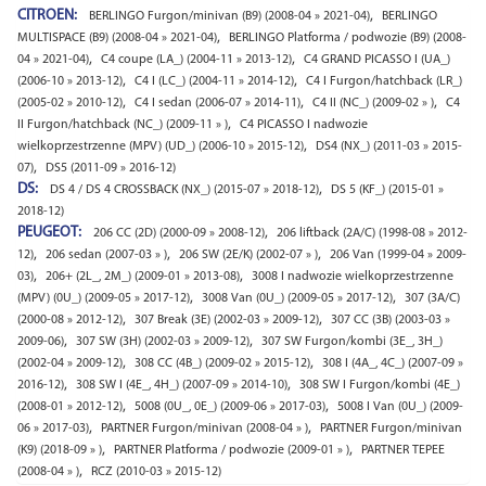
CITROEN:
,
BERLINGO Furgon/minivan (B9) (2008-04 » 2021-04)
BERLINGO
,
MULTISPACE (B9) (2008-04 » 2021-04)
BERLINGO Platforma / podwozie (B9) (2008-
,
,
04 » 2021-04)
C4 coupe (LA_) (2004-11 » 2013-12)
C4 GRAND PICASSO I (UA_)
,
,
(2006-10 » 2013-12)
C4 I (LC_) (2004-11 » 2014-12)
C4 I Furgon/hatchback (LR_)
,
,
,
(2005-02 » 2010-12)
C4 I sedan (2006-07 » 2014-11)
C4 II (NC_) (2009-02 » )
C4
,
II Furgon/hatchback (NC_) (2009-11 » )
C4 PICASSO I nadwozie
,
wielkoprzestrzenne (MPV) (UD_) (2006-10 » 2015-12)
DS4 (NX_) (2011-03 » 2015-
,
07)
DS5 (2011-09 » 2016-12)
DS:
,
DS 4 / DS 4 CROSSBACK (NX_) (2015-07 » 2018-12)
DS 5 (KF_) (2015-01 »
2018-12)
PEUGEOT:
,
206 CC (2D) (2000-09 » 2008-12)
206 liftback (2A/C) (1998-08 » 2012-
,
,
,
12)
206 sedan (2007-03 » )
206 SW (2E/K) (2002-07 » )
206 Van (1999-04 » 2009-
,
,
03)
206+ (2L_, 2M_) (2009-01 » 2013-08)
3008 I nadwozie wielkoprzestrzenne
,
,
(MPV) (0U_) (2009-05 » 2017-12)
3008 Van (0U_) (2009-05 » 2017-12)
307 (3A/C)
,
,
(2000-08 » 2012-12)
307 Break (3E) (2002-03 » 2009-12)
307 CC (3B) (2003-03 »
,
,
2009-06)
307 SW (3H) (2002-03 » 2009-12)
307 SW Furgon/kombi (3E_, 3H_)
,
,
(2002-04 » 2009-12)
308 CC (4B_) (2009-02 » 2015-12)
308 I (4A_, 4C_) (2007-09 »
,
,
2016-12)
308 SW I (4E_, 4H_) (2007-09 » 2014-10)
308 SW I Furgon/kombi (4E_)
,
,
(2008-01 » 2012-12)
5008 (0U_, 0E_) (2009-06 » 2017-03)
5008 I Van (0U_) (2009-
,
,
06 » 2017-03)
PARTNER Furgon/minivan (2008-04 » )
PARTNER Furgon/minivan
,
,
(K9) (2018-09 » )
PARTNER Platforma / podwozie (2009-01 » )
PARTNER TEPEE
,
(2008-04 » )
RCZ (2010-03 » 2015-12)