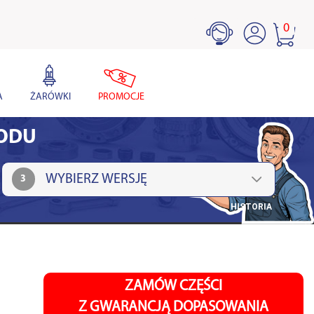
0
A
ŻARÓWKI
PROMOCJE
HODU
3
HISTORIA
ZAMÓW CZĘŚCI
Z GWARANCJĄ DOPASOWANIA