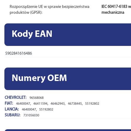
Rozporządzenie UE w sprawie bezpieczeństwa
IEC 60417-6183 
produktów (GPSR):
mechaniczna
Kody EAN
5902841616486
Numery OEM
CHEVROLET:
96568068
FIAT:
,
,
,
,
46400047
46411594
46462943
46738445
55192802
LANCIA:
,
46400047
55192802
SUBARU:
731056030