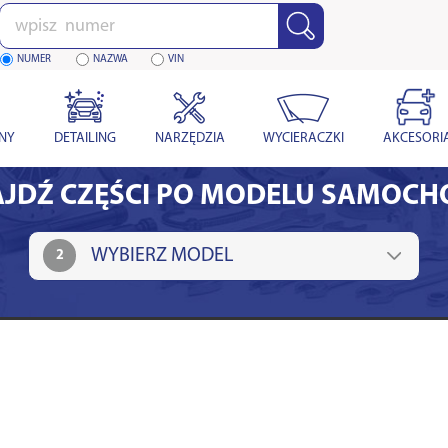
Wpisz
numer
NUMER
NAZWA
VIN
YNY
DETAILING
NARZĘDZIA
WYCIERACZKI
AKCESORI
JDŹ CZĘŚCI PO MODELU SAMOC
2