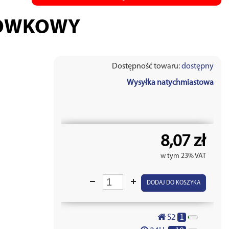
ROWKOWY
Dostępność towaru:
dostępny
Wysyłka natychmiastowa
8,07 zł
w tym 23% VAT
DODAJ DO KOSZYKA
1
S2