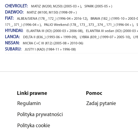
CHEVROLET:
,
MATIZ (M200, M250) (2005-03 » )
SPARK (2005-05 » )
DAEWOO:
MATIZ (M100, M150) (1998-09 » )
FIAT:
,
ALBEA/SIENA (178_, 172_) (1996-04 » 2016-12)
BRAVA (182_) (1995-10 » 2003-0
,
,
171_, 371_) (1996-04 » )
PALIO Weekend (178_, 173_, 373_, 374_, 171_) (1996-04 » )
HYUNDAI:
,
ELANTRA III (XD) (2000-03 » 2006-08)
ELANTRA III sedan (XD) (2000-03 
LANCIA:
,
,
DELTA II (836_) (1993-06 » 1999-09)
LYBRA (839_) (1999-07 » 2005-10)
LY
NISSAN:
MICRA C+C III (K12) (2005-08 » 2010-06)
SUBARU:
JUSTY I (KAD) (1984-11 » 1996-08)
Linki prawne
Pomoc
Regulamin
Zadaj pytanie
Polityka prywatności
Polityka cookie