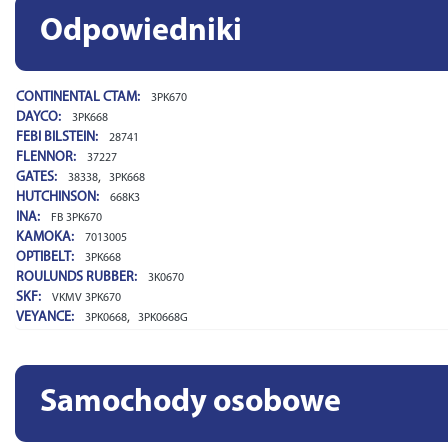
Odpowiedniki
CONTINENTAL CTAM:
3PK670
DAYCO:
3PK668
FEBI BILSTEIN:
28741
FLENNOR:
37227
GATES:
,
38338
3PK668
HUTCHINSON:
668K3
INA:
FB 3PK670
KAMOKA:
7013005
OPTIBELT:
3PK668
ROULUNDS RUBBER:
3K0670
SKF:
VKMV 3PK670
VEYANCE:
,
3PK0668
3PK0668G
Samochody osobowe