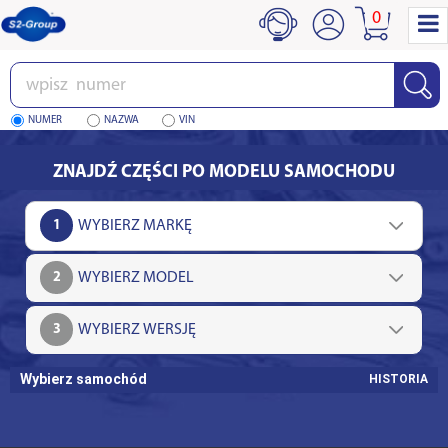
0
Wpisz
numer
NUMER
NAZWA
VIN
ZNAJDŹ CZĘŚCI PO MODELU SAMOCHODU
1
2
3
Wybierz samochód
HISTORIA