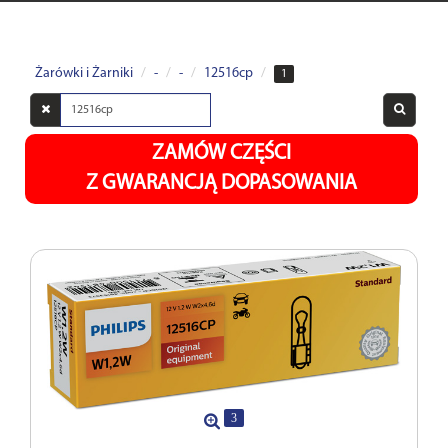
Żarówki i Żarniki
-
-
12516cp
1
Wyszukaj
w
opisach
ZAMÓW CZĘŚCI
Z GWARANCJĄ DOPASOWANIA
3