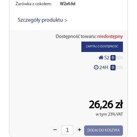
Żarówka z cokołem:
W2x4.6d
Szczegóły produktu >
Dostępność towaru:
niedostępny
ZAPYTAJ O DOSTĘPNOŚĆ
0
S2
0
24H
26,26 zł
w tym 23% VAT
Wprowadź
DODAJ DO KOSZYKA
ilość