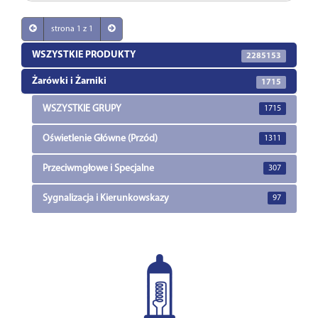
strona 1 z 1
WSZYSTKIE PRODUKTY
2285153
Żarówki i Żarniki
1715
WSZYSTKIE GRUPY
1715
Oświetlenie Główne (Przód)
1311
Przeciwmgłowe i Specjalne
307
Sygnalizacja i Kierunkowskazy
97