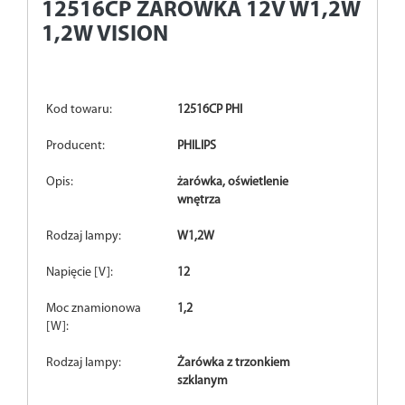
12516CP
ZAROWKA 12V W1,2W
1,2W VISION
Kod towaru:
12516CP PHI
Producent:
PHILIPS
Opis:
żarówka, oświetlenie
wnętrza
Rodzaj lampy:
W1,2W
Napięcie [V]:
12
Moc znamionowa
1,2
[W]:
Rodzaj lampy:
Żarówka z trzonkiem
szklanym