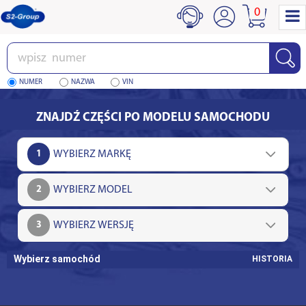
0
Wpisz
numer
NUMER
NAZWA
VIN
ZNAJDŹ CZĘŚCI PO MODELU SAMOCHODU
1
2
3
Wybierz samochód
HISTORIA