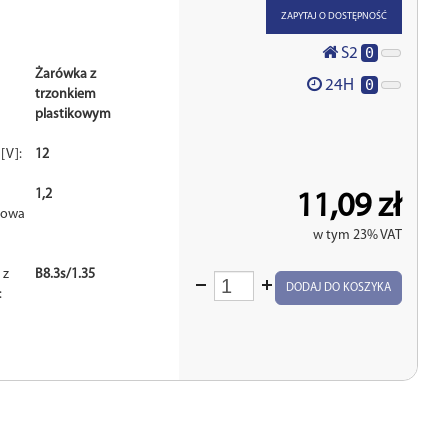
ZAPYTAJ O DOSTĘPNOŚĆ
0
S2
Żarówka z
0
24H
trzonkiem
plastikowym
[V]:
12
1,2
11,09 zł
nowa
w tym 23% VAT
 z
B8.3s/1.35
Wprowadź
DODAJ DO KOSZYKA
:
ilość