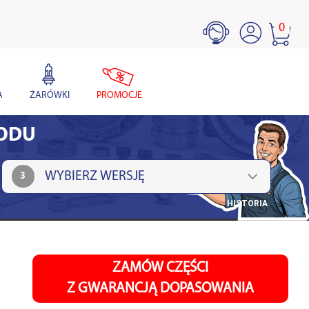
0
A
ŻARÓWKI
PROMOCJE
HODU
3
HISTORIA
ZAMÓW CZĘŚCI
Z GWARANCJĄ DOPASOWANIA