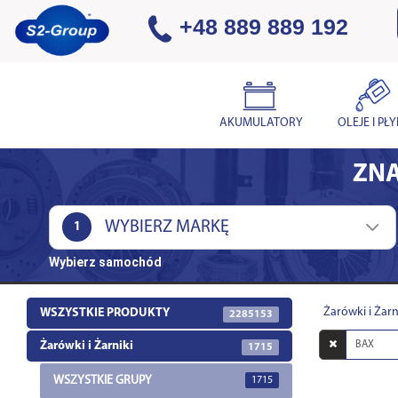
+48 889 889 192
AKUMULATORY
OLEJE I PŁ
ZNA
1
Wybierz samochód
Żarówki i Żarn
WSZYSTKIE PRODUKTY
2285153
Wyszukaj
Żarówki i Żarniki
1715
w
opisach
WSZYSTKIE GRUPY
1715