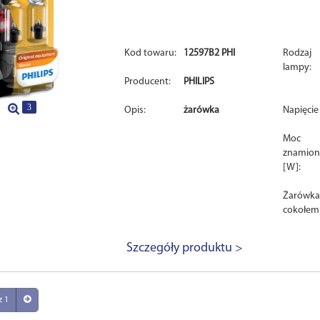
Kod towaru:
12597B2 PHI
Rodzaj
lampy:
Producent:
PHILIPS
3
Opis:
żarówka
Napięcie 
Moc
znamio
[W]:
Żarówka
cokołem
Szczegóły produktu >
z 1