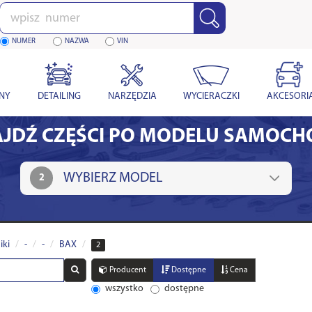
Wpisz
numer
NUMER
NAZWA
VIN
YNY
DETAILING
NARZĘDZIA
WYCIERACZKI
AKCESORI
JDŹ CZĘŚCI PO MODELU SAMOC
2
iki
-
-
BAX
2
Producent
Dostępne
Cena
wszystko
dostępne