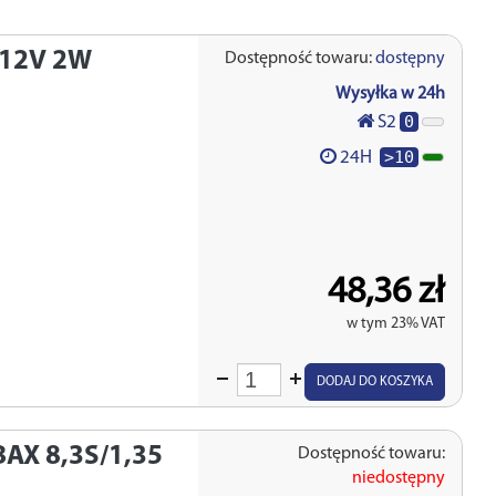
12V 2W
Dostępność towaru:
dostępny
Wysyłka w 24h
0
S2
>10
24H
48,36 zł
w tym 23% VAT
Wprowadź
DODAJ DO KOSZYKA
ilość
AX 8,3S/1,35
Dostępność towaru:
niedostępny