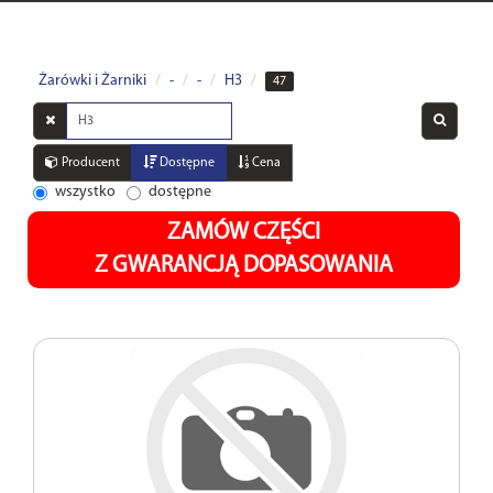
Żarówki i Żarniki
-
-
H3
47
Wyszukaj
w
opisach
Producent
Dostępne
Cena
wszystko
dostępne
ZAMÓW CZĘŚCI
Z GWARANCJĄ DOPASOWANIA