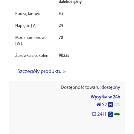
dalekosiężny
Rodzaj lampy:
H3
Napięcie [V]:
24
Moc znamionowa
70
[W]:
Żarówka z cokołem:
PK22s
Szczegóły produktu >
Dostępność towaru:
dostępny
Wysyłka w 24h
0
S2
5
24H