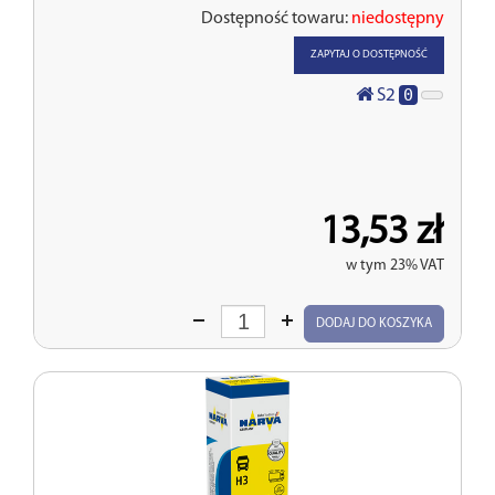
Dostępność towaru:
niedostępny
ZAPYTAJ O DOSTĘPNOŚĆ
0
S2
13,53 zł
w tym 23% VAT
Wprowadź
DODAJ DO KOSZYKA
ilość