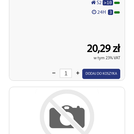
>10
S2
3
24H
20,29 zł
w tym 23% VAT
Wprowadź
DODAJ DO KOSZYKA
ilość