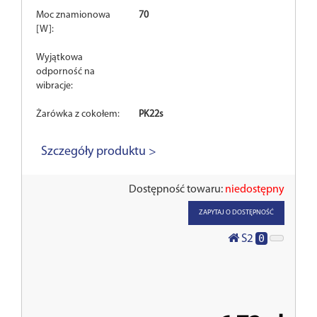
Moc znamionowa
70
[W]:
Wyjątkowa
odporność na
wibracje:
Żarówka z cokołem:
PK22s
Szczegóły produktu >
Dostępność towaru:
niedostępny
ZAPYTAJ O DOSTĘPNOŚĆ
0
S2