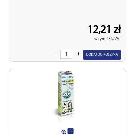
12,21 zł
w tym 23% VAT
Wprowadź
DODAJ DO KOSZYKA
ilość
3