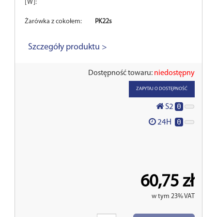
[W]:
Żarówka z cokołem:
PK22s
Szczegóły produktu >
Dostępność towaru:
niedostępny
ZAPYTAJ O DOSTĘPNOŚĆ
0
S2
0
24H
60,75 zł
w tym 23% VAT