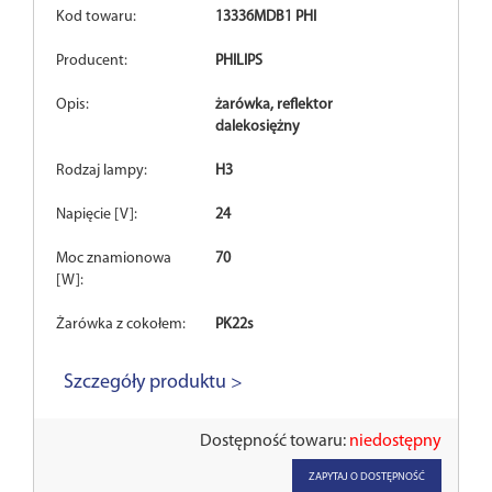
Kod towaru:
13336MDB1 PHI
Producent:
PHILIPS
Opis:
żarówka, reflektor
dalekosiężny
Rodzaj lampy:
H3
Napięcie [V]:
24
Moc znamionowa
70
[W]:
Żarówka z cokołem:
PK22s
Szczegóły produktu >
Dostępność towaru:
niedostępny
ZAPYTAJ O DOSTĘPNOŚĆ