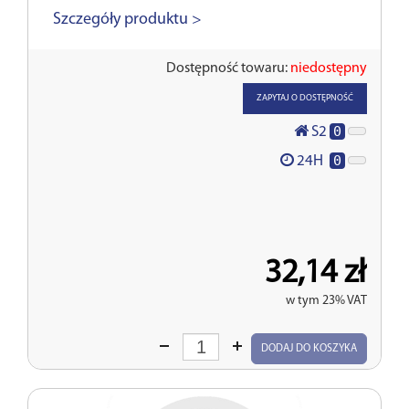
Szczegóły produktu >
Dostępność towaru:
niedostępny
ZAPYTAJ O DOSTĘPNOŚĆ
0
S2
0
24H
32,14 zł
w tym 23% VAT
Wprowadź
DODAJ DO KOSZYKA
ilość