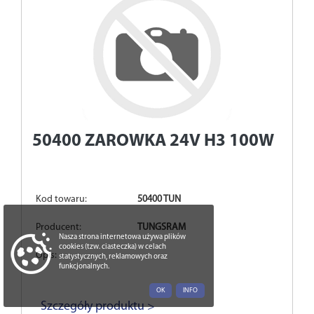
50400
ZAROWKA 24V H3 100W
Kod towaru:
50400 TUN
Producent:
TUNGSRAM
Nasza strona internetowa używa plików
cookies (tzw. ciasteczka) w celach
Opis:
statystycznych, reklamowych oraz
funkcjonalnych.
OK
INFO
Szczegóły produktu >