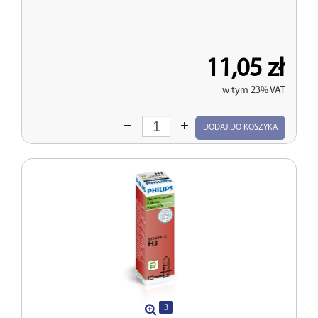
11,05 zł
w tym 23% VAT
Wprowadź
DODAJ DO KOSZYKA
ilość
3