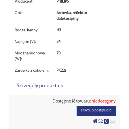
Producent:
PHILIPS
Opis:
żarówka, reflektor
dalekosiężny
Rodzaj lampy:
H3
Napięcie [V]:
24
Moc znamionowa
70
[W]:
Żarówka z cokołem:
PK22s
Szczegóły produktu >
Dostępność towaru:
niedostępny
ZAPYTAJ O DOSTĘPNOŚĆ
0
S2