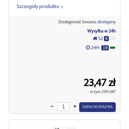
Szczegóły produktu >
Dostępność towaru:
dostępny
Wysyłka w 24h
0
S2
10
24H
23,47 zł
w tym 23% VAT
Wprowadź
DODAJ DO KOSZYKA
ilość