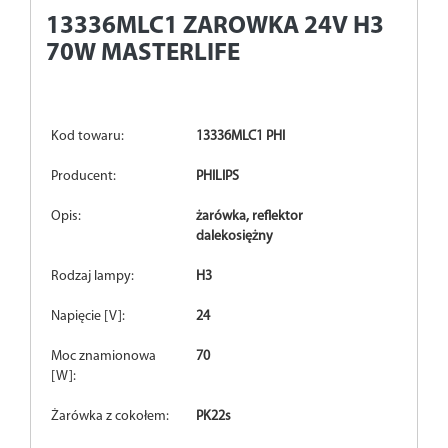
13336MLC1
ZAROWKA 24V H3
70W MASTERLIFE
Kod towaru:
13336MLC1 PHI
Producent:
PHILIPS
Opis:
żarówka, reflektor
dalekosiężny
Rodzaj lampy:
H3
Napięcie [V]:
24
Moc znamionowa
70
[W]:
Żarówka z cokołem:
PK22s