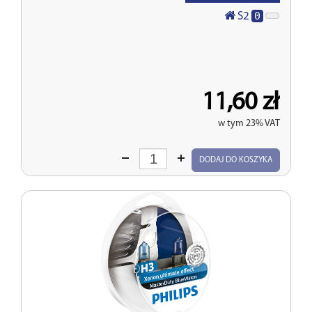
0
S2
11,60 zł
w tym 23% VAT
Wprowadź
DODAJ DO KOSZYKA
ilość