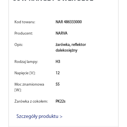
Kod towaru:
NAR 486333000
Producent:
NARVA
Opis:
żarówka, reflektor
dalekosiężny
Rodzaj lampy:
H3
Napięcie [V]:
12
Moc znamionowa
55
[W]:
Żarówka z cokołem:
PK22s
Szczegóły produktu >