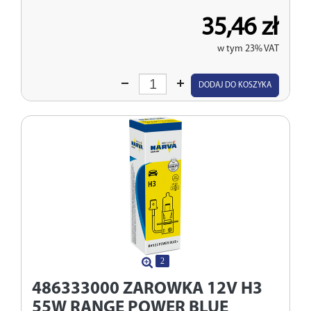
35,46 zł
w tym 23% VAT
Wprowadź
DODAJ DO KOSZYKA
ilość
2
486333000
ZAROWKA 12V H3
55W RANGE POWER BLUE