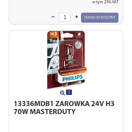
w tym 23% VAT
Wprowadź
DODAJ DO KOSZYKA
ilość
3
13336MDB1
ZAROWKA 24V H3
70W MASTERDUTY