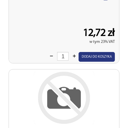
12,72 zł
w tym 23% VAT
Wprowadź
DODAJ DO KOSZYKA
ilość