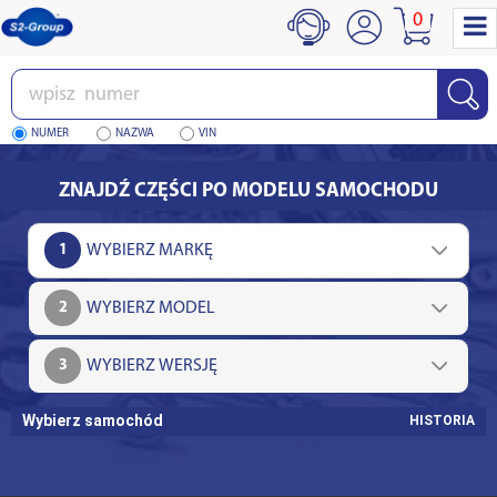
0
Wpisz
numer
NUMER
NAZWA
VIN
ZNAJDŹ CZĘŚCI PO MODELU SAMOCHODU
1
2
3
Wybierz samochód
HISTORIA