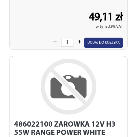
49,11 zł
w tym 23% VAT
Wprowadź
DODAJ DO KOSZYKA
ilość
486022100
ZAROWKA 12V H3
55W RANGE POWER WHITE