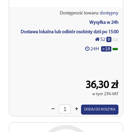
Dostępność towaru:
dostępny
Wysyłka w 24h
Dostawa lokalna lub odbiór osobisty dziś po 15:00
0
S2
>10
24H
36,30 zł
w tym 23% VAT
Wprowadź
DODAJ DO KOSZYKA
ilość