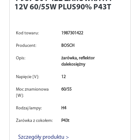
12V 60/55W PLUS90% P43T
Kod towaru:
1987301422
Producent:
BOSCH
Opis:
żarówka, reflektor
dalekosiężny
Napięcie [V]:
12
Moc znamionowa
60/55
[W]:
Rodzaj lampy:
H4
Żarówka z cokołem:
P43t
Szczegóły produktu >