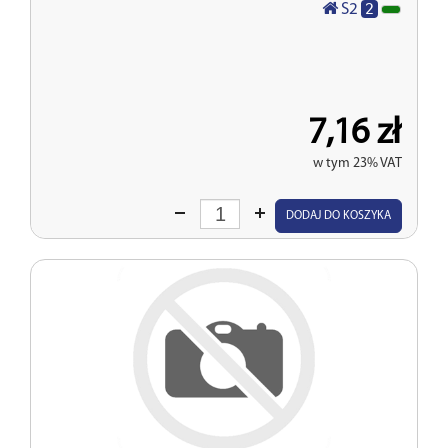
2
S2
7,16 zł
w tym 23% VAT
Wprowadź
DODAJ DO KOSZYKA
ilość