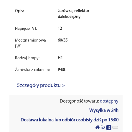
Opis:
żarówka, reflektor
dalekosiężny
Napięcie [V]:
12
Moc znamionowa
60/55
[W]:
Rodzaj lampy:
H4
Żarówka z cokołem:
P43t
Szczegóły produktu >
Dostępność towaru:
dostępny
Wysyłka w 24h
Dostawa lokalna lub odbiór osobisty dziś po 15:00
0
S2