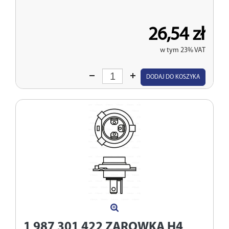
26,54 zł
w tym 23% VAT
Wprowadź
DODAJ DO KOSZYKA
ilość
1 987 301 422
ZAROWKA H4