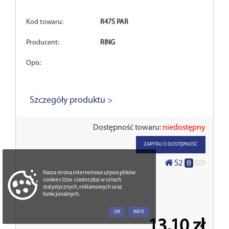
Kod towaru:
R475 PAR
Producent:
RING
Opis:
Szczegóły produktu >
Dostępność towaru:
niedostępny
ZAPYTAJ O DOSTĘPNOŚĆ
0
S2
Nasza strona internetowa używa plików
cookies (tzw. ciasteczka) w celach
statystycznych, reklamowych oraz
funkcjonalnych.
OK
INFO
13,10 zł