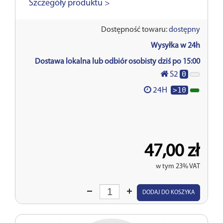
Szczegóły produktu >
Dostępność towaru:
dostępny
Wysyłka w 24h
Dostawa lokalna lub odbiór osobisty dziś po 15:00
0
S2
>10
24H
47,00 zł
w tym 23% VAT
Wprowadź
DODAJ DO KOSZYKA
ilość