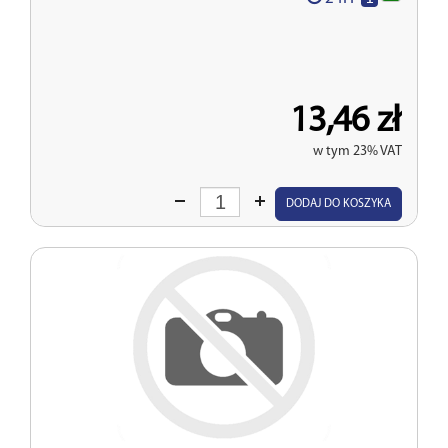
13,46 zł
w tym 23% VAT
Wprowadź
DODAJ DO KOSZYKA
ilość