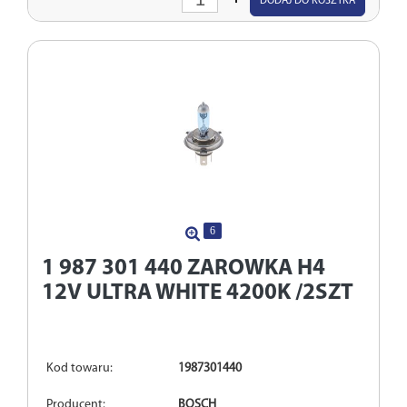
DODAJ DO KOSZYKA
ilość
6
1 987 301 440
ZAROWKA H4
12V ULTRA WHITE 4200K /2SZT
Kod towaru:
1987301440
Producent:
BOSCH