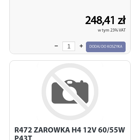
248,41 zł
w tym 23% VAT
Wprowadź
DODAJ DO KOSZYKA
ilość
R472
ZAROWKA H4 12V 60/55W
P43T