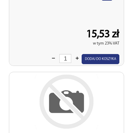
15,53 zł
w tym 23% VAT
Wprowadź
DODAJ DO KOSZYKA
ilość