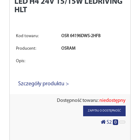
LED H4 24V 15/15W LEDRIVING
HLT
Kod towaru:
OSR 64196DWS-2HFB
Producent:
OSRAM
Opis:
Szczegóły produktu >
Dostępność towaru:
niedostępny
ZAPYTAJ O DOSTĘPNOŚĆ
0
S2