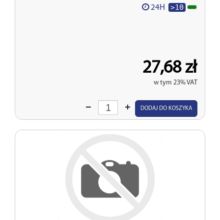
>10
24H
27,68 zł
w tym 23% VAT
Wprowadź
DODAJ DO KOSZYKA
ilość