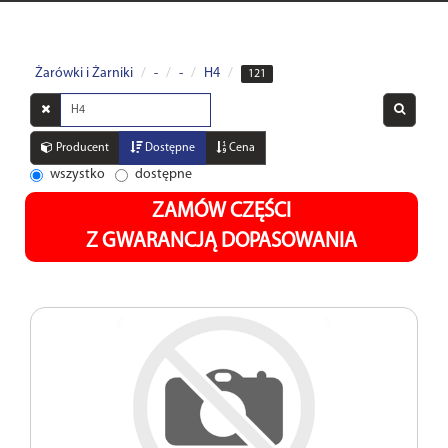
Żarówki i Żarniki
-
-
H4
121
Wyszukaj
w
opisach
Producent
Dostępne
Cena
wszystko
dostępne
ZAMÓW CZĘŚCI
Z GWARANCJĄ DOPASOWANIA