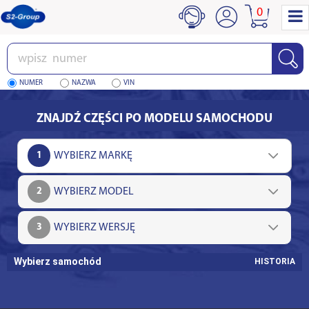
0
Wpisz
numer
NUMER
NAZWA
VIN
ZNAJDŹ CZĘŚCI PO MODELU SAMOCHODU
1
2
3
Wybierz samochód
HISTORIA