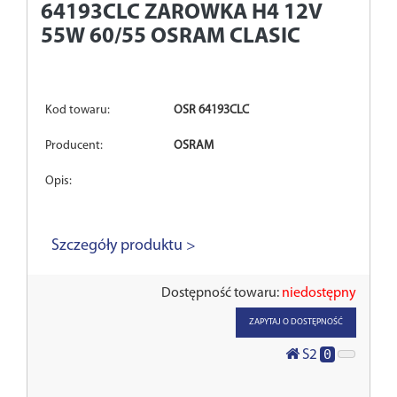
64193CLC
ZAROWKA H4 12V
55W 60/55 OSRAM CLASIC
Kod towaru:
OSR 64193CLC
Producent:
OSRAM
Opis:
Szczegóły produktu >
Dostępność towaru:
niedostępny
ZAPYTAJ O DOSTĘPNOŚĆ
0
S2