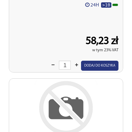
>10
24H
58,23 zł
w tym 23% VAT
Wprowadź
DODAJ DO KOSZYKA
ilość