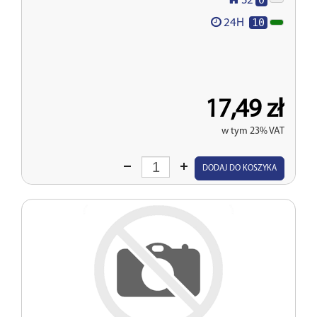
S2
10
24H
17,49 zł
w tym 23% VAT
Wprowadź
DODAJ DO KOSZYKA
ilość