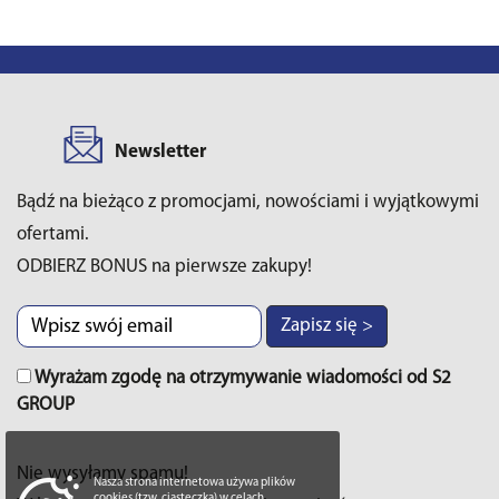
Newsletter
Bądź na bieżąco z promocjami, nowościami i wyjątkowymi
ofertami.
ODBIERZ BONUS na pierwsze zakupy!
Zapisz się >
Wyrażam zgodę na otrzymywanie wiadomości od S2
GROUP
Nie wysyłamy spamu!
Nasza strona internetowa używa plików
cookies (tzw. ciasteczka) w celach