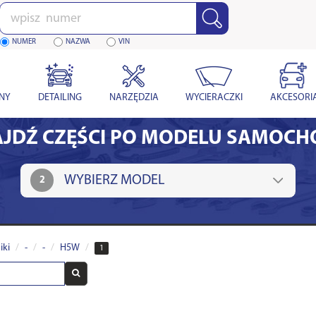
Wpisz
numer
NUMER
NAZWA
VIN
YNY
DETAILING
NARZĘDZIA
WYCIERACZKI
AKCESORI
JDŹ CZĘŚCI PO MODELU SAMOC
2
iki
-
-
H5W
1