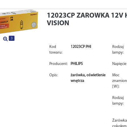
12023CP
ZAROWKA 12V 
VISION
3
Kod
12023CP PHI
Rodzaj
towaru:
lampy:
Producent:
PHILIPS
Napięcie 
Opis:
żarówka, oświetlenie
Moc
wnętrza
znamio
[W]:
Rodzaj
lampy:
Żarówka
cokołem