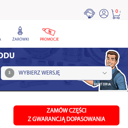
0
A
ŻARÓWKI
PROMOCJE
HODU
3
HISTORIA
ZAMÓW CZĘŚCI
Z GWARANCJĄ DOPASOWANIA