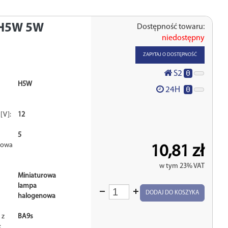
H5W 5W
Dostępność towaru:
niedostępny
ZAPYTAJ O DOSTĘPNOŚĆ
0
S2
H5W
0
24H
[V]:
12
5
nowa
10,81 zł
w tym 23% VAT
Miniaturowa
lampa
Wprowadź
DODAJ DO KOSZYKA
halogenowa
ilość
 z
BA9s
: