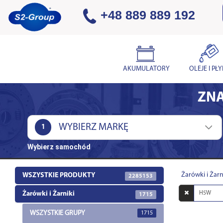
+48 889 889 192
AKUMULATORY
OLEJE I PŁ
ZNA
1
Wybierz samochód
Żarówki i Żarn
WSZYSTKIE PRODUKTY
2285153
Wyszukaj
Żarówki i Żarniki
1715
w
opisach
WSZYSTKIE GRUPY
1715