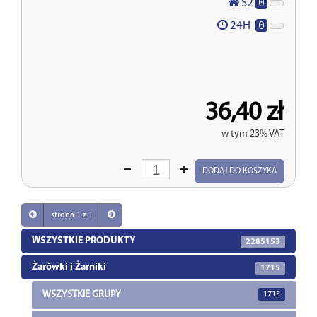
0
S2
0
24H
36,40 zł
w tym 23% VAT
Wprowadź
DODAJ DO KOSZYKA
ilość
strona 1 z 1
WSZYSTKIE PRODUKTY
2285153
Żarówki i Żarniki
1715
WSZYSTKIE GRUPY
1715