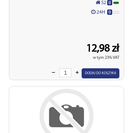
8
S2
0
24H
12,98 zł
w tym 23% VAT
Wprowadź
DODAJ DO KOSZYKA
ilość