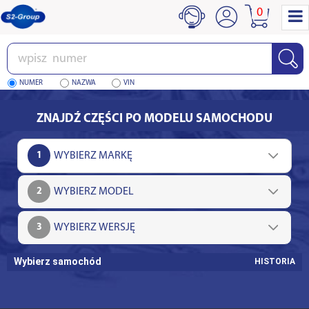
0
Wpisz
numer
NUMER
NAZWA
VIN
ZNAJDŹ CZĘŚCI PO MODELU SAMOCHODU
1
2
3
Wybierz samochód
HISTORIA