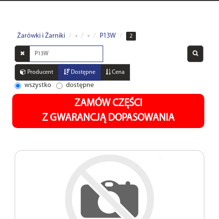
Żarówki i Żarniki
-
-
P13W
2
Wyszukaj
w
opisach
Producent
Dostępne
Cena
wszystko
dostępne
ZAMÓW CZĘŚCI
Z GWARANCJĄ DOPASOWANIA